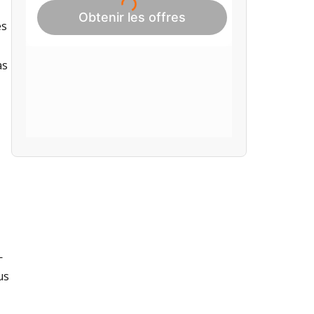
es
as
—
us