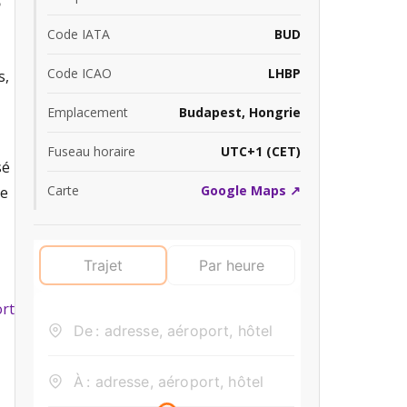
?
Code IATA
BUD
Code ICAO
LHBP
s,
Emplacement
Budapest, Hongrie
Fuseau horaire
UTC+1 (CET)
sé
Carte
Google Maps ↗
de
ort