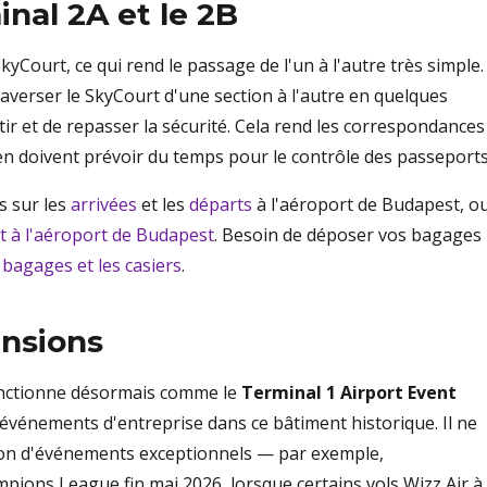
inal 2A et le 2B
yCourt, ce qui rend le passage de l'un à l'autre très simple.
e traverser le SkyCourt d'une section à l'autre en quelques
r et de repasser la sécurité. Cela rend les correspondances
 doivent prévoir du temps pour le contrôle des passeports
s sur les
arrivées
et les
départs
à l'aéroport de Budapest, o
t à l'aéroport de Budapest
. Besoin de déposer vos bagages
 bagages et les casiers
.
ensions
fonctionne désormais comme le
Terminal 1 Airport Event
t événements d'entreprise dans ce bâtiment historique. Il ne
ion d'événements exceptionnels — par exemple,
pions League fin mai 2026, lorsque certains vols Wizz Air à