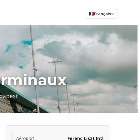
Français
erminaux
udapest
Aéroport
Ferenc Liszt Intl