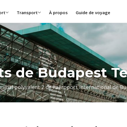
ort
Transport
À propos
Guide de voyage
ts de Budapest T
minal polyvalent 2 de l'aéroport international de B