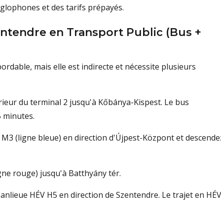
nglophones et des tarifs prépayés.
ntendre en Transport Public (Bus +
rdable, mais elle est indirecte et nécessite plusieurs
ieur du terminal 2 jusqu'à Kőbánya-Kispest. Le bus
5 minutes.
 M3 (ligne bleue) en direction d'Újpest-Központ et descende
gne rouge) jusqu'à Batthyány tér.
banlieue HÉV H5 en direction de Szentendre. Le trajet en HÉ