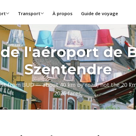
ort
Transport
À propos
Guide de voyage
 de l'aéroport de 
Szentendre
est from BUD — about 40 km by road, not the 20 km 
2026 fares.