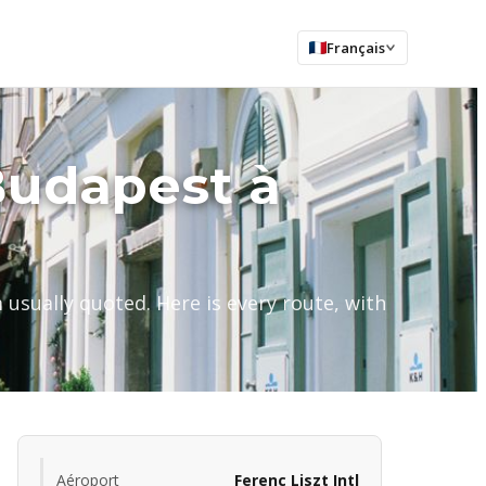
Français
Budapest à
usually quoted. Here is every route, with
Aéroport
Ferenc Liszt Intl