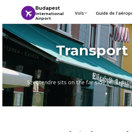
Budapest
Vols
Guide de l'aérop
International
Airport
Transport
Szentendre sits on the far side of Budap