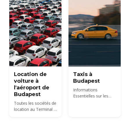
Location de
Taxis à
voiture à
Budapest
l'aéroport de
Informations
Budapest
Essentielles sur les
Services de Taxi à
Toutes les sociétés de
Budapest
location au Terminal 2
de BUD, le coût d'une
voiture en 2026, les
documents et la