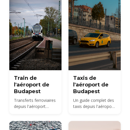
comment réserver à
and 2026 taxi fares
l'avance.
under the new airport
surcharge.
Train de
Taxis de
l'aéroport de
l'aéroport de
Budapest
Budapest
Transferts ferroviaires
Un guide complet des
depuis l'aéroport
taxis depuis l'aéroport
international de
de Budapest
Budapest