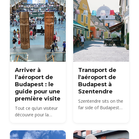
Arriver à
Transport de
l’aéroport de
l'aéroport de
Budapest : le
Budapest à
guide pour une
Szentendre
première visite
Szentendre sits on the
far side of Budapest
Tout ce qu’un visiteur
from BUD — about 40
découvre pour la
km by road, not the 20
première fois doit
km usually quoted.
savoir — l’organisation
Here is every route,
du Terminal 2, le