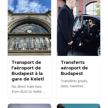
with 2026 fares.
contrôle des
passeports, la
récupération des
bagages, la douane et
comment rejoindre le
centre-ville depuis le
BUD.
Transport de
Transferts
l'aéroport de
aéroport de
Budapest à la
Budapest
gare de Keleti
Transferts privés,
taxis, navettes
No direct train runs
partagées et bus 100E
from BUD to Keleti —
depuis BUD jusqu'au
compare the 100E
centre-ville - comparez
plus metro M4, the
les prix 2026 et
850 HUF budget route,