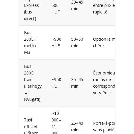
30–45
Express
500
entre prix et
min
(bus
HUF
rapidité
direct)
Bus
200E +
~900
50–60
Option la moins
métro
HUF
min
chère
M3
Bus
200E +
Économique +
train
~950
35–45
moins de
(Ferihegy
HUF
min
correspondances
→
vers Pest
Nyugati)
~10
Taxi
000–
25–40
Porte-à-porte,
officiel
11
min
sans planification
(Főtaxi)
000