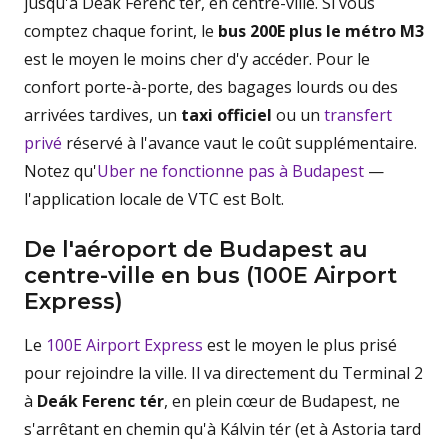
jusqu'à Deák Ferenc tér, en centre-ville. Si vous
comptez chaque forint, le
bus 200E plus le métro M3
est le moyen le moins cher d'y accéder. Pour le
confort porte-à-porte, des bagages lourds ou des
arrivées tardives, un
taxi officiel
ou un
transfert
privé
réservé à l'avance vaut le coût supplémentaire.
Notez qu'
Uber ne fonctionne pas à Budapest
—
l'application locale de VTC est Bolt.
De l'aéroport de Budapest au
centre-ville en bus (100E Airport
Express)
Le
100E Airport Express
est le moyen le plus prisé
pour rejoindre la ville. Il va directement du Terminal 2
à
Deák Ferenc tér
, en plein cœur de Budapest, ne
s'arrêtant en chemin qu'à Kálvin tér (et à Astoria tard