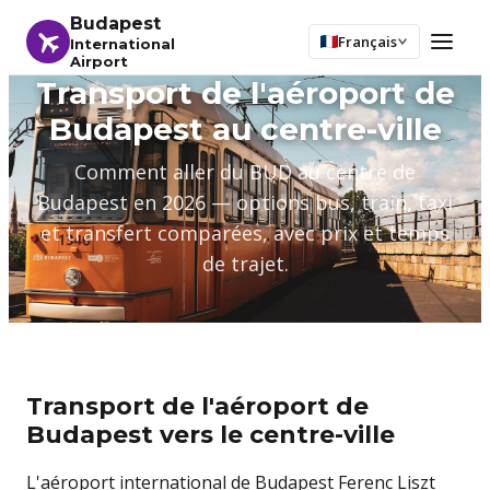
Budapest
Français
International
Airport
Transport de l'aéroport de
Budapest au centre-ville
Comment aller du BUD au centre de
Budapest en 2026 — options bus, train, taxi
et transfert comparées, avec prix et temps
de trajet.
Transport de l'aéroport de
Budapest vers le centre-ville
L'aéroport international de Budapest Ferenc Liszt