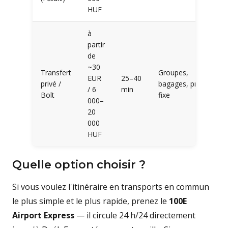
HUF
à
partir
de
~30
Transfert
Groupes,
EUR
25–40
privé /
bagages, prix
/ 6
min
Bolt
fixe
000–
20
000
HUF
Quelle option choisir ?
Si vous voulez l'itinéraire en transports en commun
le plus simple et le plus rapide, prenez le
100E
Airport Express
— il circule 24 h/24 directement