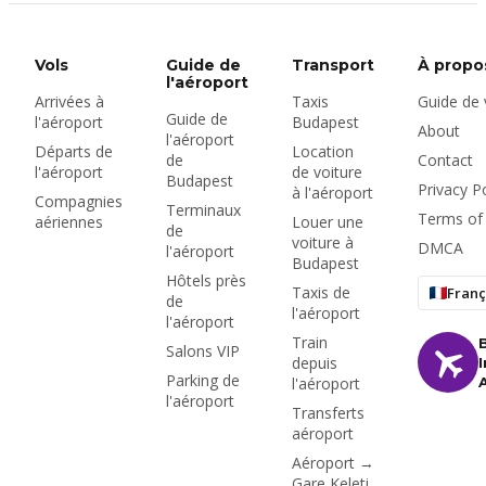
caution dont vous
avez besoin,
l'assurance et la
Vols
Guide de
Transport
À propo
vignette autoroutière
l'aéroport
Arrivées à
Taxis
Guide de
hongroise — plus le
Guide de
l'aéroport
Budapest
choix entre la location
About
l'aéroport
à l'aéroport ou en ville.
Départs de
Location
de
Contact
l'aéroport
de voiture
Budapest
Privacy Po
à l'aéroport
Compagnies
Terminaux
Terms of
aériennes
Louer une
de
voiture à
DMCA
l'aéroport
Budapest
Hôtels près
Taxis de
Franç
de
l'aéroport
l'aéroport
Train
Salons VIP
depuis
Parking de
l'aéroport
l'aéroport
Transferts
aéroport
Aéroport →
Gare Keleti