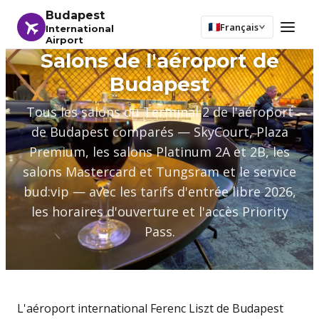
Budapest
Français
International
Airport
Salons de l'aéroport de
Budapest
Tous les salons du Terminal 2 de l'aéroport
de Budapest comparés — SkyCourt, Plaza
Premium, les salons Platinum 2A et 2B, les
salons Mastercard et Tungsram et le service
bud:vip — avec les tarifs d'entrée libre 2026,
les horaires d'ouverture et l'accès Priority
Pass.
L'aéroport international Ferenc Liszt de Budapest