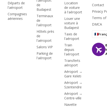
l'aéroport
Départs de
Location
de
Contact
l'aéroport
de voiture
Budapest
Privacy Po
à l'aéroport
Compagnies
Terminaux
Terms of
aériennes
Louer une
de
voiture à
DMCA
l'aéroport
Budapest
Hôtels près
Taxis de
Franç
de
l'aéroport
l'aéroport
Train
Salons VIP
depuis
Parking de
l'aéroport
l'aéroport
Transferts
aéroport
Aéroport →
Gare Keleti
Aéroport →
Szentendre
Aéroport →
Centre-ville
Navette