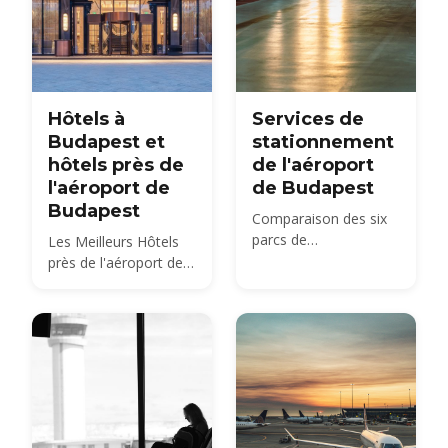
Hôtels à
Services de
Budapest et
stationnement
hôtels près de
de l'aéroport
l'aéroport de
de Budapest
Budapest
Comparaison des six
parcs de
Les Meilleurs Hôtels
stationnement
près de l'aéroport de
officiels de l'aéroport
Budapest et dans le
de Budapest —
centre-ville de
Holiday, Smart, City
Budapest
Break, Terminal,
Premium et la zone de
récupération des
Arrivées — avec les
tarifs de 2026, les