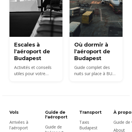
distances à pied et
l'option la moins chère
pour chaque durée de
séjour.
Escales à
Où dormir à
l'aéroport de
l'aéroport de
Budapest
Budapest
Activités et conseils
Guide complet des
utiles pour votre
nuits sur place à BUD :
escale à l'aéroport de
sièges dans le
Budapest
terminal, hôtels à
proximité et conseils
pratiques pour les vols
matinaux ou tardifs.
Vols
Guide de
Transport
À propo
l'aéroport
Arrivées à
Taxis
Guide de
Guide de
l'aéroport
Budapest
About