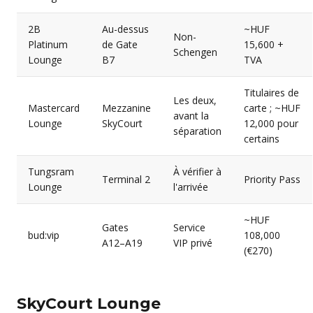
2B
Au-dessus
~HUF
Non-
Platinum
de Gate
15,600 +
Schengen
Lounge
B7
TVA
Titulaires de
Les deux,
Mastercard
Mezzanine
carte ; ~HUF
avant la
Lounge
SkyCourt
12,000 pour
séparation
certains
Tungsram
À vérifier à
Terminal 2
Priority Pass
Lounge
l'arrivée
~HUF
Gates
Service
bud:vip
108,000
A12–A19
VIP privé
(€270)
SkyCourt Lounge