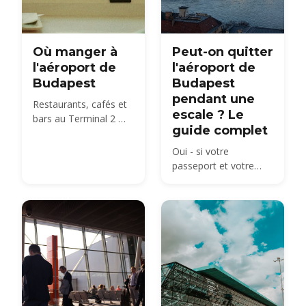
Où manger à
Peut-on quitter
l'aéroport de
l'aéroport de
Budapest
Budapest
pendant une
Restaurants, cafés et
escale ? Le
bars au Terminal 2 —
guide complet
du SkyCourt Food
Market aux options à
Oui - si votre
emporter avant votre
passeport et votre
porte
emploi du temps le
d'embarquement.
permettent. Règles de
transit Schengen,
temps réellement
nécessaire et que voir
à Budapest entre deux
vols.