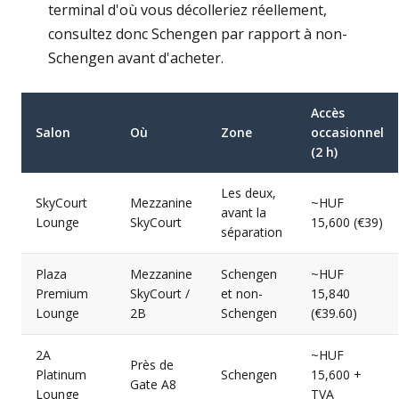
terminal d'où vous décolleriez réellement,
consultez donc Schengen par rapport à non-
Schengen avant d'acheter.
Accès
Salon
Où
Zone
occasionnel
(2 h)
Les deux,
SkyCourt
Mezzanine
~HUF
avant la
Lounge
SkyCourt
15,600 (€39)
séparation
Plaza
Mezzanine
Schengen
~HUF
Premium
SkyCourt /
et non-
15,840
Lounge
2B
Schengen
(€39.60)
2A
~HUF
Près de
Platinum
Schengen
15,600 +
Gate A8
Lounge
TVA