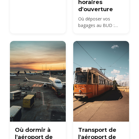
horaires
d'ouverture
Où déposer vos
bagages au BUD :
comptoirs de consigne
avec personnel dans
les terminaux 2A et
2B, casiers
automatiques 24h/24
et 7j/7, tarifs et
horaires d'ouverture.
Où dormir à
Transport de
l'aéroport de
l'aéroport de