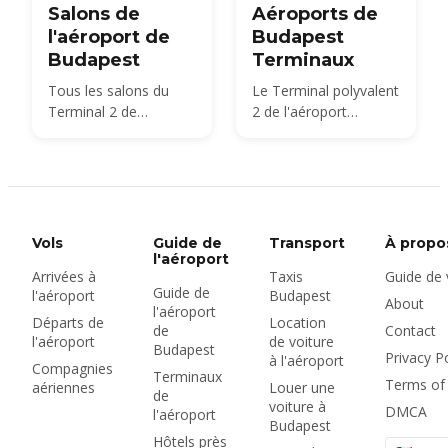
Salons de
Aéroports de
l'aéroport de
Budapest
Budapest
Terminaux
Tous les salons du
Le Terminal polyvalent
Terminal 2 de
2 de l'aéroport
l'aéroport de
international de
Budapest comparés
Budapest
— SkyCourt, Plaza
Premium, les salons
Platinum 2A et 2B, les
salons Mastercard et
Vols
Guide de
Transport
À propo
Tungsram et le service
l'aéroport
Arrivées à
Taxis
Guide de
bud:vip — avec les
Guide de
l'aéroport
Budapest
tarifs d'entrée libre
About
l'aéroport
2026, les horaires
Départs de
Location
de
Contact
l'aéroport
de voiture
d'ouverture et l'accès
Budapest
Privacy Po
à l'aéroport
Priority Pass.
Compagnies
Terminaux
Terms of
aériennes
Louer une
de
voiture à
DMCA
l'aéroport
Budapest
Hôtels près