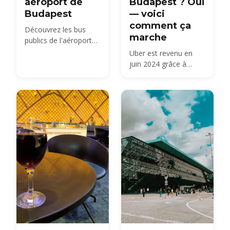
aéroport de
Budapest ? Oui
Budapest
— voici
comment ça
Découvrez les bus
marche
publics de l'aéroport
BUD et les navettes
Uber est revenu en
miniBUD
juin 2024 grâce à
Főtaxi, qui répartit des
taxis licenciés au tarif
réglementé de la ville.
Voici ce que cela
signifie pour les prix,
l'aéroport et Bolt.