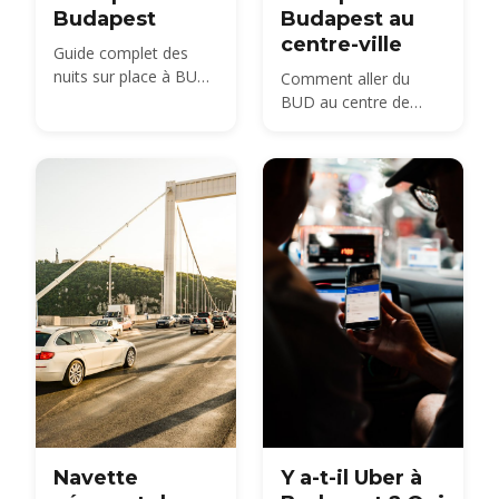
Budapest
Budapest au
centre-ville
Guide complet des
nuits sur place à BUD :
Comment aller du
sièges dans le
BUD au centre de
terminal, hôtels à
Budapest en 2026 —
proximité et conseils
options bus, train, taxi
pratiques pour les vols
et transfert
matinaux ou tardifs.
comparées, avec prix
et temps de trajet.
Navette
Y a-t-il Uber à