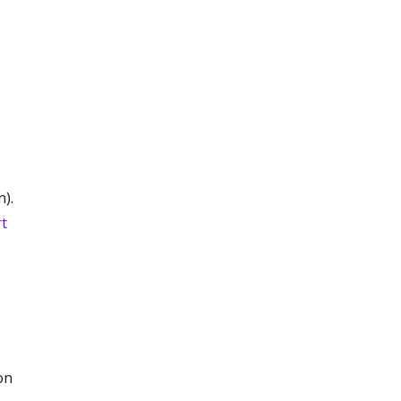
n).
rt
on