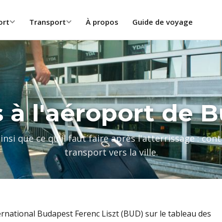
ort
Transport
À propos
Guide de voyage
s à l'aéroport de 
nsi que ce qu'il faut faire après l'atterrissage : c
transport vers la ville.
ernational Budapest Ferenc Liszt (BUD) sur le tableau des