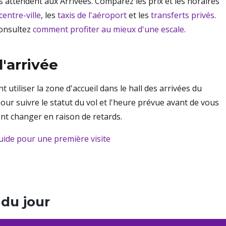
us attendent aux Arrivées. Comparez les prix et les horaires
centre-ville
, les
taxis de l'aéroport
et les
transferts privés
.
Consultez
comment profiter au mieux d'une escale
.
l'arrivée
t utiliser la zone d'accueil dans le hall des arrivées du
 pour suivre le statut du vol et l'heure prévue avant de vous
ent changer en raison de retards.
guide pour une première visite
 du jour