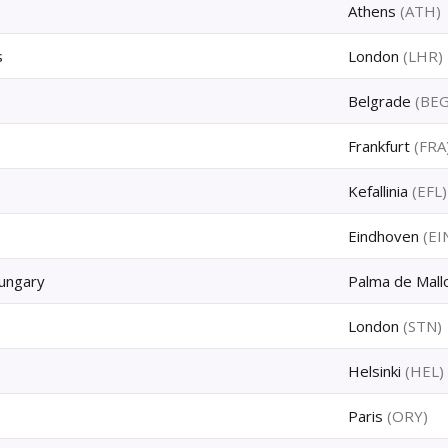
Athens
(
ATH
)
s
London
(
LHR
)
Belgrade
(
BE
Frankfurt
(
FRA
Kefallinia
(
EFL
)
Eindhoven
(
EI
ungary
Palma de Mall
London
(
STN
)
Helsinki
(
HEL
)
Paris
(
ORY
)