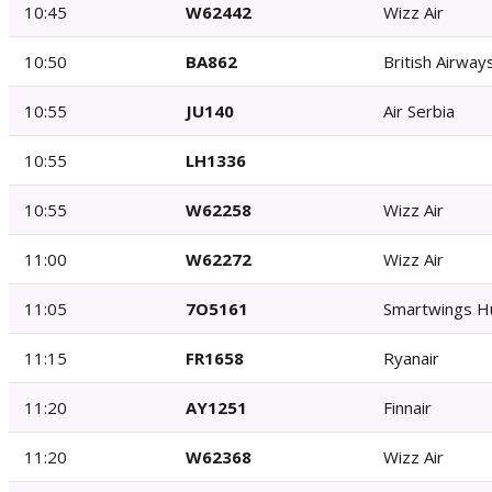
10:45
W62442
Wizz Air
10:50
BA862
British Airway
10:55
JU140
Air Serbia
10:55
LH1336
10:55
W62258
Wizz Air
11:00
W62272
Wizz Air
11:05
7O5161
Smartwings H
11:15
FR1658
Ryanair
11:20
AY1251
Finnair
11:20
W62368
Wizz Air