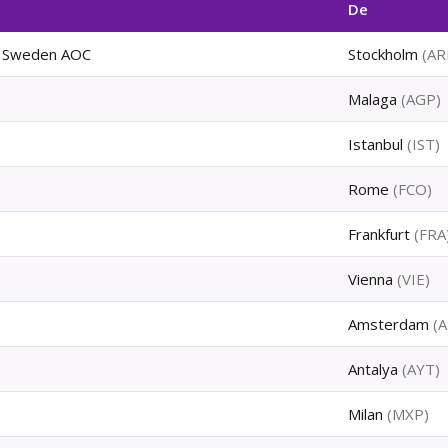
De
r Sweden AOC
Stockholm
(
AR
Malaga
(
AGP
)
Istanbul
(
IST
)
Rome
(
FCO
)
Frankfurt
(
FRA
Vienna
(
VIE
)
Amsterdam
(
A
Antalya
(
AYT
)
Milan
(
MXP
)