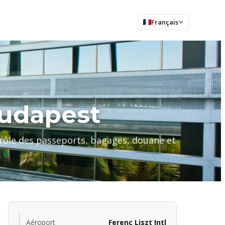
Français
Budapest
ontrôle des passeports, bagages, douane et
Aéroport
Ferenc Liszt Intl