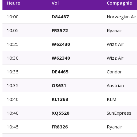
Heure
Vol
Compagnie
10:00
D84487
Norwegian Ai
10:05
FR3572
Ryanair
10:25
W62430
Wizz Air
10:30
W62340
Wizz Air
10:35
DE4465
Condor
10:35
OS631
Austrian
10:40
KL1363
KLM
10:40
XQ5520
SunExpress
10:45
FR8326
Ryanair