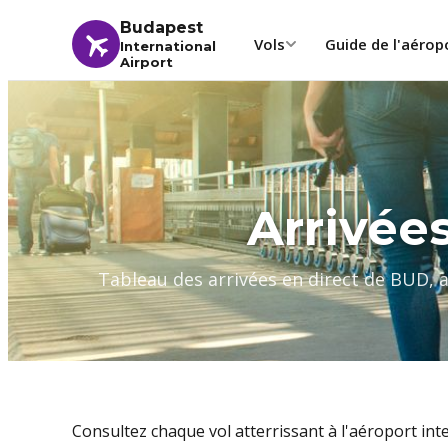
Budapest
Vols
Guide de l'aérop
International
Airport
Arrivée
Tableau des arrivées en direct de BUD, ai
Consultez chaque vol atterrissant à l'aéroport int