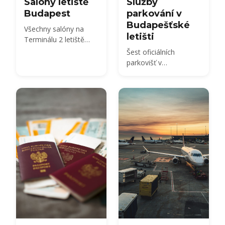
Salóny letiště
Služby
Budapest
parkování v
Budapešťské
Všechny salóny na
letišti
Terminálu 2 letiště
Budapest porovnány
Šest oficiálních
— SkyCourt, Plaza
parkovišť v
Premium, salóny
Budapešťské letišti
Platinum 2A a 2B,
porovnáno — Holiday,
salóny Mastercard a
Smart, City Break,
Tungsram a služba
Terminal, Premium a
bud:vip — s cenami
zóna vyzvednutí
vstupu zdarma 2026,
příletů — s cenami
otevírací doba a
2026, vzdálenostmi
přístupu Priority Pass.
chůzí a nejlevnější
možností pro každou
délku pobytu.