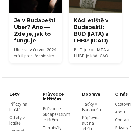
Je v Budapešti
Kód letiště v
Uber? Ano —
Budapešti:
Zde je, jak to
BUD (IATA) a
funguje
LHBP (ICAO)
Uber se v červnu 2024
BUD je kód IATA a
vrátil prostřednictvím
LHBP je kód ICAO
Főtaxi, posílajícího
letiště Budapest
licencovaná taxi za
Ferenc Liszt
regulovaný městský
International Airport,
tarif. Zde zjistíte, co to
které místní stále
znamená pro ceny,
nazývají Ferihegy. Zde
letiště a Bolt.
je vysvětlení, co
Lety
Průvodce
Doprava
O nás
jednotlivé kódy
letištěm
Přílety na
Taxíky v
Cestovn
znamenají, kde je
Průvodce
letiště
Budapešti
uvidíš a kolik letišť má
About
budapešťským
Budapešť opravdu.
Odlety z
Půjčovna
letištěm
Contact
letiště
aut na
Terminály
Privacy 
letišti
Letecké