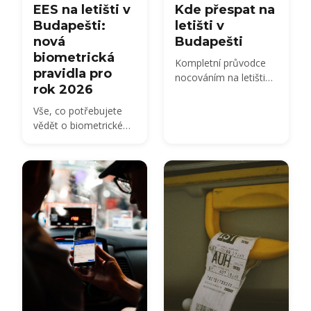
EES na letišti v
Kde přespat na
Budapešti:
letišti v
nová
Budapešti
biometrická
Kompletní průvodce
pravidla pro
nocováním na letišti
rok 2026
BUD: sezení v
terminálu, hotely v
Vše, co potřebujete
okolí a praktické tipy
vědět o biometrické
pro brzké nebo pozdní
hraniční kontrole
lety.
European Entry/Exit
System (EES) na letišti
Budapest BUD v roce
2026.