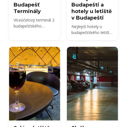
Budapešť
Budapešti a
Terminály
hotely u letiště
v Budapešti
Víceúčelový terminál 2
budapešťského
Nejlepší hotely u
mezinárodního letiště
budapešťského letiště
Ference Liszta
a v centru Budapešti