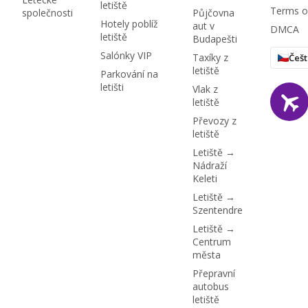
letiště
Terms o
společnosti
Půjčovna
Hotely poblíž
aut v
DMCA
letiště
Budapešti
Salónky VIP
Taxíky z
Češt
letiště
Parkování na
letišti
Vlak z
letiště
Převozy z
letiště
Letiště →
Nádraží
Keleti
Letiště →
Szentendre
Letiště →
Centrum
města
Přepravní
autobus
letiště