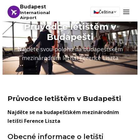
Budapest
Čeština
International
Airport
Průvodce letištěm v
Budapešti
Najděte svou polohu na budapešťském
mezinárodním letišti Ference Liszta
Průvodce letištěm v Budapešti
Najděte se na budapešťském mezinárodním
letišti Ference Liszta
Obecné informace o letišti