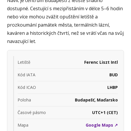
Navíc je centrum Budapešti z letiště snadno
dostupné. Cestující s mezipřistáním v délce 5–6 hodin
nebo více mohou zvážit opuštění letiště a
prozkoumání památek města, termálních lázní,
kaváren a historických čtvrtí, než se vrátí včas na svůj
navazující let.
Letiště
Ferenc Liszt Intl
Kód IATA
BUD
Kód ICAO
LHBP
Poloha
Budapešť, Maďarsko
Časové pásmo
UTC+1 (CET)
Mapa
Google Maps ↗