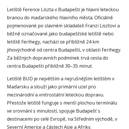
Letiště Ference Liszta v Budapešti je hlavní leteckou
branou do maďarského hlavního města. Oficiálně
pojmenované po slavném skladateli Franzi Lisztovi a
běžně označované jako budapešťské letiště nebo
letiště Ferihegy, nachází se přibližně 24 km
jihovýchodně od centra Budapešti, v oblasti Ferihegy.
Za běžných dopravních podmínek trvá cesta do
centra Budapešti přibližně 30–35 minut.
Letiště BUD je největším a nejrušnějším letištěm v
Maďarsku a slouží jako primární uzel pro
mezinárodní a vnitrostátní leteckou dopravu.
Přestože letiště funguje s menší plochou terminálu
ve srovnání s minulostí, spojuje Budapešť s
destinacemi po celé Evropě, na Středním východě, v
Severní Americe a částech Asie a Afriky.