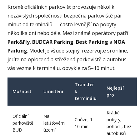
Kromě oficiálních parkovišť provozuje několik
nezávislých společností bezpečná parkoviště pár
minut od terminálů — často levnější na pobyty
několika dní nebo déle. Mezi známé operátory patří
Park&Fly
,
BUDCAR Parking
,
Best Parking
a
NOA
Parking
. Model je všude stejný: rezervujte si online,
jeďte na oplocená a střežená parkoviště a autobus
vás vezme k terminálu, obvykle za 5–10 minut.
Transfer
Nejlepší
Možnost
Umístění
k
pro
terminálu
Krátké
Oficiální
Na
Chůze, 1–
pobyty,
parkoviště
letišťovém
10 min
pohodlí, bez
BUD
území
autobusů