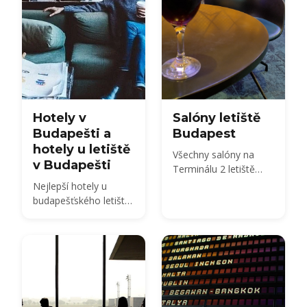
Hotely v
Salóny letiště
Budapešti a
Budapest
hotely u letiště
Všechny salóny na
v Budapešti
Terminálu 2 letiště
Budapest porovnány
Nejlepší hotely u
— SkyCourt, Plaza
budapešťského letiště
Premium, salóny
a v centru Budapešti
Platinum 2A a 2B,
salóny Mastercard a
Tungsram a služba
bud:vip — s cenami
vstupu zdarma 2026,
otevírací doba a