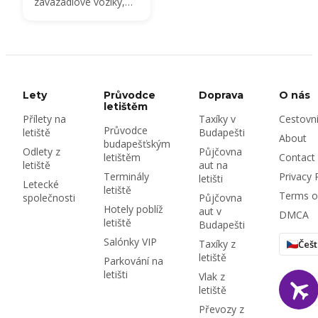
zavazadlové vozíky,
balení do fólie
BagWrap od cca HUF
4,200, pravidla pro
nadrozměrná
zavazadla a odevzdání
zavazadel v centru
Lety
Průvodce
Doprava
O nás
města na Kálvin tér —
letištěm
Přílety na
Taxíky v
Cestovn
vše o zacházení se
Průvodce
letiště
Budapešti
zavazadly na letišti
About
budapešťským
Budapešť (BUD).
Odlety z
Půjčovna
letištěm
Contact
letiště
aut na
Terminály
Privacy 
letišti
Letecké
letiště
Terms o
společnosti
Půjčovna
Hotely poblíž
aut v
DMCA
letiště
Budapešti
Salónky VIP
Taxíky z
Češt
letiště
Parkování na
letišti
Vlak z
letiště
Převozy z