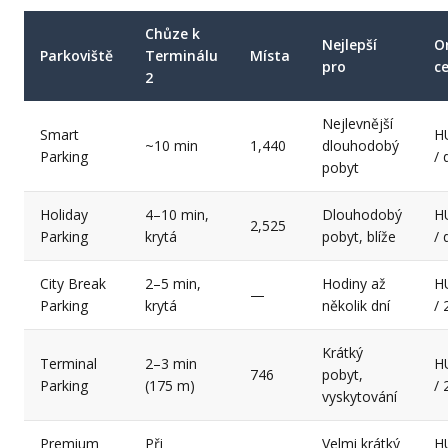
Chůze k
Nejlepší
O
Parkoviště
Terminálu
Místa
pro
c
2
Nejlevnější
Smart
H
~10 min
1,440
dlouhodobý
Parking
/ 
pobyt
Holiday
4–10 min,
Dlouhodobý
H
2,525
Parking
krytá
pobyt, blíže
/ 
City Break
2–5 min,
Hodiny až
H
—
Parking
krytá
několik dní
/ 
Krátký
Terminal
2–3 min
H
746
pobyt,
Parking
(175 m)
/ 
vyskytování
Premium
Při
Velmi krátký
H