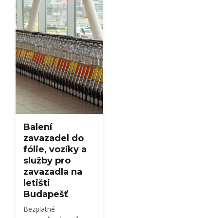
Schengen. Odbavení
se uzavírá 40 min
předem, brány 30 min
předem — plus Fast
Track, špičky a tipy pro
samoobsluhu.
Balení
zavazadel do
fólie, vozíky a
služby pro
zavazadla na
letišti
Budapešť
Bezplatné