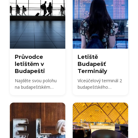
Průvodce
Letiště
letištěm v
Budapešť
Budapešti
Terminály
Najděte svou polohu
Víceúčelový terminál 2
na budapešťském
budapešťského
mezinárodním letišti
mezinárodního letiště
Ference Liszta
Ference Liszta