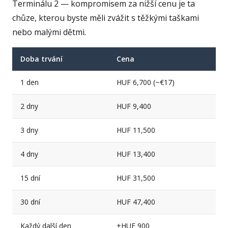
Terminálu 2 — kompromisem za nižší cenu je ta
chůze, kterou byste měli zvážit s těžkými taškami
nebo malými dětmi.
Doba trvání
Cena
1 den
HUF 6,700 (~€17)
2 dny
HUF 9,400
3 dny
HUF 11,500
4 dny
HUF 13,400
15 dní
HUF 31,500
30 dní
HUF 47,400
Každý další den
+HUF 900