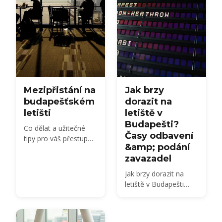
přístupu Priority Pass.
Mezipřistání na
Jak brzy
budapešťském
dorazit na
letišti
letiště v
Budapešti?
Co dělat a užitečné
Časy odbavení
tipy pro váš přestup
&amp; podání
na letišti v Budapešti
zavazadel
Jak brzy dorazit na
letiště v Budapešti
(BUD): 2 hodiny u letů
v rámci Schengenu, 3
hodiny mimo