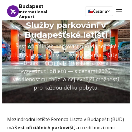
Budapest
Čeština
International
Airport
Služby parkování v
Budapešťské letišti
Šest oficiálních parkovišť v Budapešťské
letišti porovnáno — Holiday, Smart, City
Break, Terminal, Premium a zóna
vyzvednutí příletů — s cenami 2026,
vzdálenostmi chůzí a nejlevnější možností
pro každou délku pobytu.
Mezinárodní letiště Ferenca Liszta v Budapešti (BUD)
má
šest oficiálních parkovišť
, a rozdíl mezi nimi