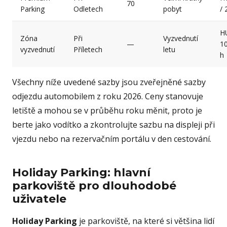
70
Parking
Odletech
pobyt
/ 
H
Zóna
Při
Vyzvednutí
—
10
vyzvednutí
Příletech
letu
h
Všechny níže uvedené sazby jsou zveřejněné sazby
odjezdu automobilem z roku 2026. Ceny stanovuje
letiště a mohou se v průběhu roku měnit, proto je
berte jako vodítko a zkontrolujte sazbu na displeji při
vjezdu nebo na rezervačním portálu v den cestování.
Holiday Parking: hlavní
parkoviště pro dlouhodobé
uživatele
Holiday Parking
je parkoviště, na které si většina lidí