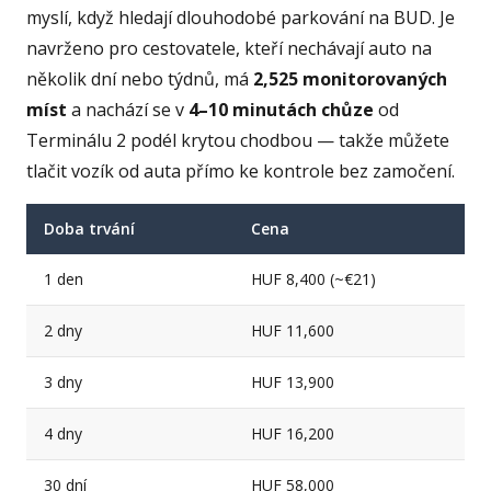
myslí, když hledají dlouhodobé parkování na BUD. Je
navrženo pro cestovatele, kteří nechávají auto na
několik dní nebo týdnů, má
2,525 monitorovaných
míst
a nachází se v
4–10 minutách chůze
od
Terminálu 2 podél krytou chodbou — takže můžete
tlačit vozík od auta přímo ke kontrole bez zamočení.
Doba trvání
Cena
1 den
HUF 8,400 (~€21)
2 dny
HUF 11,600
3 dny
HUF 13,900
4 dny
HUF 16,200
30 dní
HUF 58,000