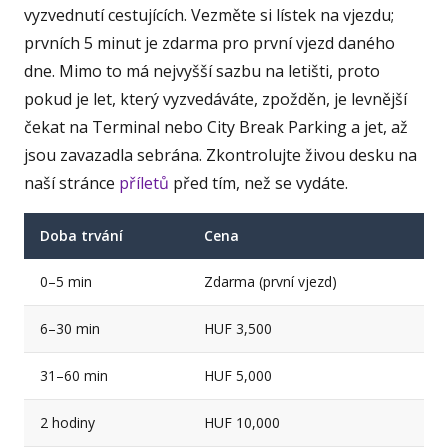
vyzvednutí cestujících. Vezměte si lístek na vjezdu;
prvních 5 minut je zdarma pro první vjezd daného
dne. Mimo to má nejvyšší sazbu na letišti, proto
pokud je let, který vyzvedáváte, zpožděn, je levnější
čekat na Terminal nebo City Break Parking a jet, až
jsou zavazadla sebrána. Zkontrolujte živou desku na
naší stránce
příletů
před tím, než se vydáte.
Doba trvání
Cena
0–5 min
Zdarma (první vjezd)
6–30 min
HUF 3,500
31–60 min
HUF 5,000
2 hodiny
HUF 10,000