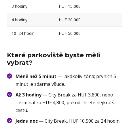
3 hodiny
HUF 15,000
4 hodiny
HUF 20,000
10–24 hodin
HUF 50,000
Které parkoviště byste měli
vybrat?
Méně než 5 minut
— jakákoliv zóna; prvních 5
minut je zdarma všude.
Až 3 hodiny
— City Break za HUF 3,800, nebo
Terminal za HUF 4,800, pokud chcete nejkratší
cestu.
Jednu noc
— City Break, HUF 10,500 za 24 hodin.