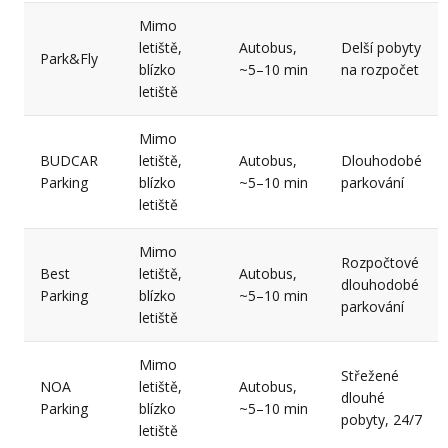
Mimo
letiště,
Autobus,
Delší pobyty
Park&Fly
blízko
~5–10 min
na rozpočet
letiště
Mimo
BUDCAR
letiště,
Autobus,
Dlouhodobé
Parking
blízko
~5–10 min
parkování
letiště
Mimo
Rozpočtové
Best
letiště,
Autobus,
dlouhodobé
Parking
blízko
~5–10 min
parkování
letiště
Mimo
Střežené
NOA
letiště,
Autobus,
dlouhé
Parking
blízko
~5–10 min
pobyty, 24/7
letiště