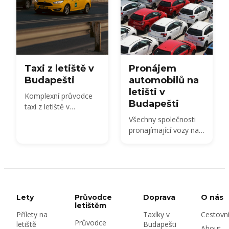
Taxi z letiště v
Pronájem
Budapešti
automobilů na
letišti v
Komplexní průvodce
Budapešti
taxi z letiště v
Budapešti
Všechny společnosti
pronajímající vozy na
Terminálu 2 BUD,
náklady na pronájem
vozu v roce 2026,
potřebné dokumenty
a kauce, pojištění a
maďarská dálniční
Lety
Průvodce
Doprava
O nás
známka — plus zda
letištěm
Přílety na
Taxíky v
Cestovn
pronajmout na letišti
Průvodce
letiště
Budapešti
nebo v městě.
About