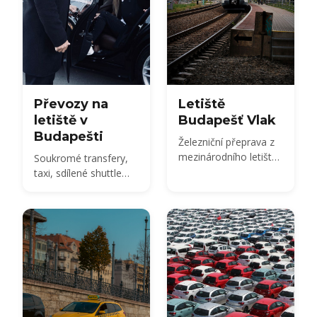
Převozy na
Letiště
letiště v
Budapešť Vlak
Budapešti
Železniční přeprava z
mezinárodního letiště
Soukromé transfery,
v Budapešti
taxi, sdílené shuttle
dopravy a autobus
100E z BUD do města
- porovnejte ceny
2026 a jak si předem
rezervovat.