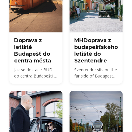
BUD na správné
BUD na správné
nábřeží.
nábřeží.
Doprava z
MHDoprava z
letiště
budapešťského
Budapešť do
letiště do
centra města
Szentendre
Jak se dostat z BUD
Szentendre sits on the
do centra Budapešti v
far side of Budapest
roce 2026 —
from BUD — about 40
porovnání autobusu,
km by road, not the 20
vlaku, taxíku a
km usually quoted.
transferu s cenami a
Here is every route,
časy.
with 2026 fares.