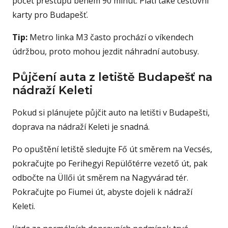
počet přestupů během 90 minut. Platí také cestovní
karty pro Budapešť.
Tip:
Metro linka M3 často prochází o víkendech
údržbou, proto mohou jezdit náhradní autobusy.
Půjčení auta z letiště Budapešť na
nádraží Keleti
Pokud si plánujete půjčit auto na letišti v Budapešti,
doprava na nádraží Keleti je snadná.
Po opuštění letiště sledujte Fő út směrem na Vecsés,
pokračujte po Ferihegyi Repülőtérre vezető út, pak
odbočte na Üllői út směrem na Nagyvárad tér.
Pokračujte po Fiumei út, abyste dojeli k nádraží
Keleti.