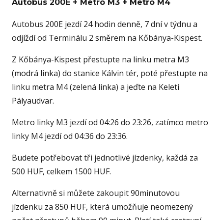
Autobus 200E + Metro M3 + Metro M4
Autobus 200E jezdí 24 hodin denně, 7 dní v týdnu a
odjíždí od Terminálu 2 směrem na Kőbánya-Kispest.
Z Kőbánya-Kispest přestupte na linku metra M3
(modrá linka) do stanice Kálvin tér, poté přestupte na
linku metra M4 (zelená linka) a jeďte na Keleti
Pályaudvar.
Metro linky M3 jezdí od 04:26 do 23:26, zatímco metro
linky M4 jezdí od 04:36 do 23:36.
Budete potřebovat tři jednotlivé jízdenky, každá za
500 HUF, celkem 1500 HUF.
Alternativně si můžete zakoupit 90minutovou
jízdenku za 850 HUF, která umožňuje neomezený