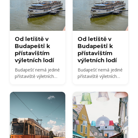
Od letiště v
Od letiště v
Budapešti k
Budapešti k
přístavištím
přístavištím
výletních lodí
výletních lodí
Budapešť nemá jediné
Budapešť nemá jediné
přístaviště výletních
přístaviště výletních
lodí — lodě se parkují
lodí — lodě se parkují
u několika nábřežních
u několika nábřežních
míst rozprostřených
míst rozprostřených
podél Dunaje, a vaše
podél Dunaje, a vaše
přístaviště je přiděleno
přístaviště je přiděleno
pro každý spoj. Zde je
pro každý spoj. Zde je
místo, kde se každá
místo, kde se každá
linka parkuje, a jak se
linka parkuje, a jak se
dostanete z letiště
dostanete z letiště