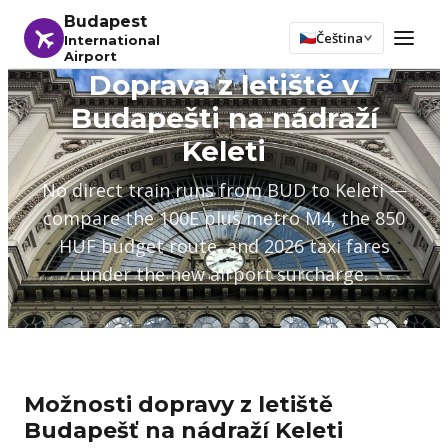
Budapest
Čeština
International
Airport
Doprava z letiště v
Budapešti na nádraží
Keleti
No direct train runs from BUD to Keleti —
compare the 100E plus metro M4, the 850
HUF budget route, and 2026 taxi fares
under the new airport surcharge.
Možnosti dopravy z letiště
Budapešť na nádraží Keleti