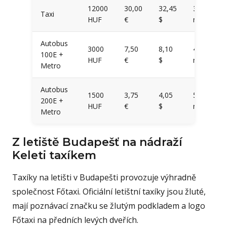
12000
30,00
32,45
32
Taxi
HUF
€
$
minut
Autobus
3000
7,50
8,10
45
100E +
HUF
€
$
minut
Metro
Autobus
1500
3,75
4,05
55
200E +
HUF
€
$
minut
Metro
Z letiště Budapešť na nádraží
Keleti taxíkem
Taxíky na letišti v Budapešti provozuje výhradně
společnost Főtaxi. Oficiální letištní taxíky jsou žluté,
mají poznávací značku se žlutým podkladem a logo
Főtaxi na předních levých dveřích.