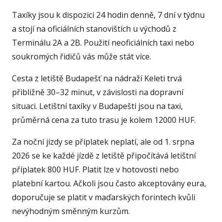
Taxíky jsou k dispozici 24 hodin denně, 7 dní v týdnu
a stojí na oficiálních stanovištích u východů z
Terminálu 2A a 2B. Použití neoficiálních taxi nebo
soukromých řidičů vás může stát více.
Cesta z letiště Budapešť na nádraží Keleti trvá
přibližně 30–32 minut, v závislosti na dopravní
situaci. Letištní taxíky v Budapešti jsou na taxi,
průměrná cena za tuto trasu je kolem 12000 HUF.
Za noční jízdy se příplatek neplatí, ale od 1. srpna
2026 se ke každé jízdě z letiště připočítává letištní
příplatek 800 HUF. Platit lze v hotovosti nebo
platební kartou. Ačkoli jsou často akceptovány eura,
doporučuje se platit v maďarských forintech kvůli
nevýhodným směnným kurzům.