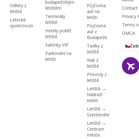
budapešťským
Odlety z
Půjčovna
letištěm
Contact
letiště
aut na
Terminály
Privacy 
letišti
Letecké
letiště
Terms o
společnosti
Půjčovna
Hotely poblíž
aut v
DMCA
letiště
Budapešti
Salónky VIP
Taxíky z
Češt
letiště
Parkování na
letišti
Vlak z
letiště
Převozy z
letiště
Letiště →
Nádraží
Keleti
Letiště →
Szentendre
Letiště →
Centrum
města