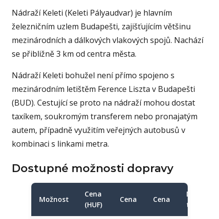
Nádraží Keleti (Keleti Pályaudvar) je hlavním
železničním uzlem Budapešti, zajišťujícím většinu
mezinárodních a dálkových vlakových spojů. Nachází
se přibližně 3 km od centra města.
Nádraží Keleti bohužel není přímo spojeno s
mezinárodním letištěm Ference Liszta v Budapešti
(BUD). Cestující se proto na nádraží mohou dostat
taxíkem, soukromým transferem nebo pronajatým
autem, případně využitím veřejných autobusů v
kombinaci s linkami metra.
Dostupné možnosti dopravy
Cena
Doba
Možnost
Cena
Cena
(HUF)
trvání