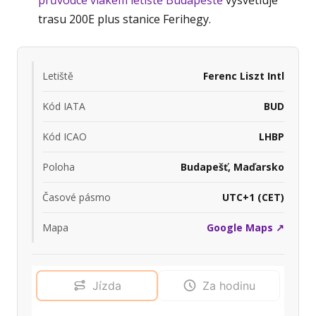
průvodce vlakem letiště Budapeště
vysvětluje
trasu 200E plus stanice Ferihegy.
Letiště
Ferenc Liszt Intl
Kód IATA
BUD
Kód ICAO
LHBP
Poloha
Budapešť, Maďarsko
Časové pásmo
UTC+1 (CET)
Mapa
Google Maps ↗