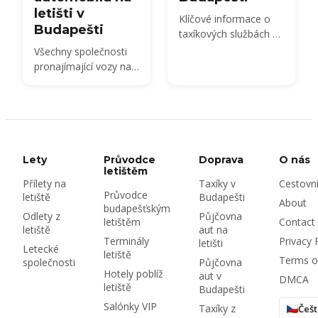
letišti v
Klíčové informace o
Budapešti
taxíkových službách v
Budapešti
Všechny společnosti
pronajímající vozy na
Terminálu 2 BUD,
náklady na pronájem
vozu v roce 2026,
potřebné dokumenty
a kauce, pojištění a
maďarská dálniční
Lety
Průvodce
Doprava
O nás
známka — plus zda
letištěm
Přílety na
Taxíky v
Cestovn
pronajmout na letišti
Průvodce
letiště
Budapešti
nebo v městě.
About
budapešťským
Odlety z
Půjčovna
letištěm
Contact
letiště
aut na
Terminály
Privacy 
letišti
Letecké
letiště
Terms o
společnosti
Půjčovna
Hotely poblíž
aut v
DMCA
letiště
Budapešti
Salónky VIP
Taxíky z
Češt