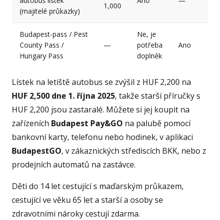
autobus lístek
Ano
—
1,000
(majitelé průkazky)
Budapest-pass / Pest
Ne, je
County Pass /
—
potřeba
Ano
Hungary Pass
doplněk
Lístek na letiště autobus se zvýšil z HUF 2,200 na
HUF 2,500 dne 1. října 2025
, takže starší příručky s
HUF 2,200 jsou zastaralé. Můžete si jej koupit na
zařízeních
Budapest Pay&GO
na palubě pomocí
bankovní karty, telefonu nebo hodinek, v aplikaci
BudapestGO
, v zákaznických střediscích BKK, nebo z
prodejních automatů na zastávce.
Děti do 14 let cestující s maďarským průkazem,
cestující ve věku 65 let a starší a osoby se
zdravotními nároky cestují zdarma.