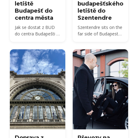
letiště
budapešťského
Budapešť do
letiště do
centra města
Szentendre
Jak se dostat z BUD
Szentendre sits on the
do centra Budapešti v
far side of Budapest
roce 2026 —
from BUD — about 40
porovnání autobusu,
km by road, not the 20
vlaku, taxíku a
km usually quoted.
transferu s cenami a
Here is every route,
časy.
with 2026 fares.
Doprava z
Převozy na