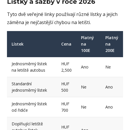
Lístky a sazby v roce 2026
Tyto dvě veřejné linky používají různé lístky a jejich
záměna je nejčastější chybou na letišti.
Platný
Platný
Lístek
Cena
na
na
100E
200E
Jednosměrný lístek
HUF
Ano
Ne
na letiště autobus
2,500
Standardní
HUF
Ne
Ano
jednosměrný lístek
500
Jednosměrný lístek
HUF
Ne
Ano
od řidiče
700
Doplňující letiště
HUF