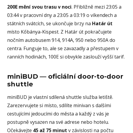
200E mění svou trasu v noci
. Přibližně mezi 23:05 a
03:44 v pracovní dny a 23:05 a 03:19 o víkendech a
státních svátcích, se ukončuje brzy na
Határ út
místo Kőbánya-Kispest. Z Határ út pokračujete
nočním autobusem 914, 914A, 950 nebo 950A do
centra. Funguje to, ale se zavazadly a přestupem v
ranních hodinách, 100E si obvykle zaslouží vyšší tarif.
miniBUD — oficiální door-to-door
shuttle
miniBUD je vlastní sdílená shuttle služba letiště.
Zarezervujete si místo, sdílíte minivan s dalšími
cestujícími jedoucími do města a každý z vás je
postupně vysazen na své adrese nebo hotelu.
Očekávejte
45 až 75 minut
v závislosti na počtu