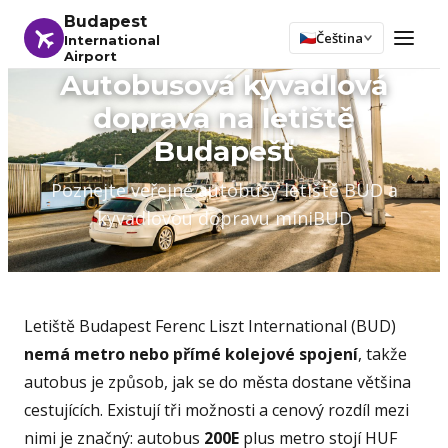
Budapest
Čeština
International
Airport
Autobusová kyvadlová
doprava na letiště
Budapešť
Poznejte veřejné autobusy letiště BUD a
kyvadlovou dopravu miniBUD
Letiště Budapest Ferenc Liszt International (BUD)
nemá metro nebo přímé kolejové spojení
, takže
autobus je způsob, jak se do města dostane většina
cestujících. Existují tři možnosti a cenový rozdíl mezi
nimi je značný: autobus
200E
plus metro stojí HUF