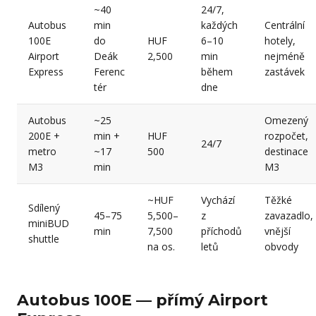
~40
24/7,
Autobus
min
každých
Centrální
100E
do
HUF
6–10
hotely,
Airport
Deák
2,500
min
nejméně
Express
Ferenc
během
zastávek
tér
dne
Autobus
~25
Omezený
200E +
min +
HUF
rozpočet,
24/7
metro
~17
500
destinace
M3
min
M3
~HUF
Vychází
Těžké
Sdílený
45–75
5,500–
z
zavazadlo,
miniBUD
min
7,500
příchodů
vnější
shuttle
na os.
letů
obvody
Autobus 100E — přímý Airport