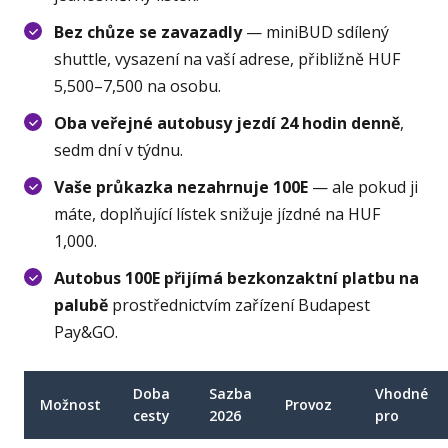
Bez chůze se zavazadly
— miniBUD sdílený
shuttle, vysazení na vaší adrese, přibližně HUF
5,500–7,500 na osobu.
Oba veřejné autobusy jezdí 24 hodin denně
,
sedm dní v týdnu.
Vaše průkazka nezahrnuje 100E
— ale pokud ji
máte, doplňující lístek snižuje jízdné na HUF
1,000.
Autobus 100E přijímá bezkonzaktní platbu na
palubě
prostřednictvím zařízení Budapest
Pay&GO.
Doba
Sazba
Vhodné
Možnost
Provoz
cesty
2026
pro