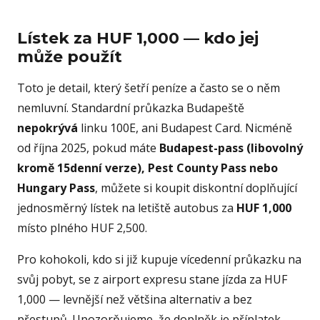
Lístek za HUF 1,000 — kdo jej
může použít
Toto je detail, který šetří peníze a často se o něm
nemluvní. Standardní průkazka Budapeště
nepokrývá
linku 100E, ani Budapest Card. Nicméně
od října 2025, pokud máte
Budapest-pass (libovolný
kromě 15denní verze), Pest County Pass nebo
Hungary Pass
, můžete si koupit diskontní doplňující
jednosměrný lístek na letiště autobus za
HUF 1,000
místo plného HUF 2,500.
Pro kohokoli, kdo si již kupuje vícedenní průkazku na
svůj pobyt, se z airport expresu stane jízda za HUF
1,000 — levnější než většina alternativ a bez
přestupů. Upozorňujeme, že doplněk je příplatek,