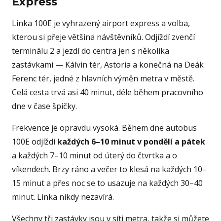
Express
Linka 100E je vyhrazený airport express a volba,
kterou si přeje většina návštěvníků. Odjíždí zvenčí
terminálu 2 a jezdí do centra jen s několika
zastávkami — Kálvin tér, Astoria a konečná na Deák
Ferenc tér, jedné z hlavních výměn metra v městě.
Celá cesta trvá asi 40 minut, déle během pracovního
dne v čase špičky.
Frekvence je opravdu vysoká. Během dne autobus
100E odjíždí
každých 6–10 minut v pondělí a pátek
a každých 7–10 minut od úterý do čtvrtka a o
víkendech. Brzy ráno a večer to klesá na každých 10–
15 minut a přes noc se to usazuje na každých 30–40
minut. Linka nikdy nezavírá.
Všechny tři zastávky jsou v síti metra, takže si můžete