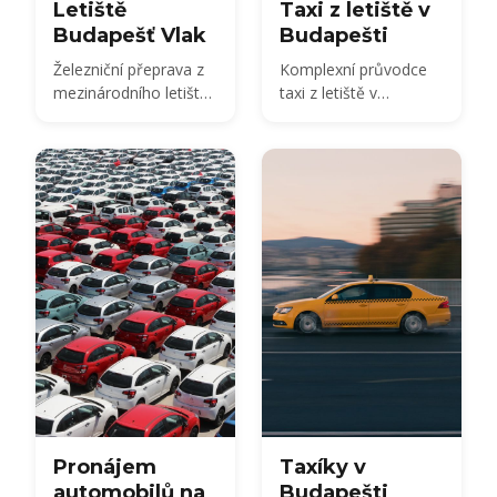
Letiště
Taxi z letiště v
Budapešť Vlak
Budapešti
Železniční přeprava z
Komplexní průvodce
mezinárodního letiště
taxi z letiště v
v Budapešti
Budapešti
Pronájem
Taxíky v
automobilů na
Budapešti