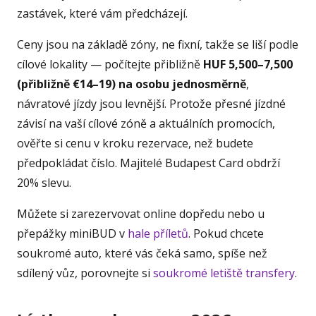
zastávek, které vám předcházejí.
Ceny jsou na základě zóny, ne fixní, takže se liší podle
cílové lokality — počítejte přibližně
HUF 5,500–7,500
(přibližně €14–19) na osobu jednosměrně
,
návratové jízdy jsou levnější. Protože přesné jízdné
závisí na vaší cílové zóně a aktuálních promocích,
ověřte si cenu v kroku rezervace, než budete
předpokládat číslo. Majitelé Budapest Card obdrží
20% slevu.
Můžete si zarezervovat online dopředu nebo u
přepážky miniBUD v
hale příletů
. Pokud chcete
soukromé auto, které vás čeká samo, spíše než
sdílený vůz, porovnejte si
soukromé letiště transfery
.