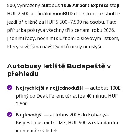
500, vyhrazený autobus
100E Airport Express
stojí
HUF 2,500 a oficiální
miniBUD
door-to-door shuttle
jezdí přibližně za HUF 5,500–7,500 na osobu. Tato
příručka pokrývá všechny tři s cenami roku 2026,
jízdními řády, nočními službami a slevovým lístkem,
který si věčšina návštěvníků nikdy neuslyší.
Autobusy letiště Budapeště v
přehledu
Nejrychlejší a nejjednodušší
— autobus 100E,
přímý do Deák Ferenc tér asi za 40 minut, HUF
2,500.
Nejlevnější
— autobus 200E do Kőbánya-
Kispest plus metro M3, HUF 500 za standardní
jednosměrný lístek.