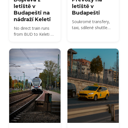
letiště v
letiště v
Budapešti na
Budapešti
nádraží Keleti
Soukromé transfery,
taxi, sdílené shuttle
No direct train runs
dopravy a autobus
from BUD to Keleti —
100E z BUD do města
compare the 100E
- porovnejte ceny
plus metro M4, the
2026 a jak si předem
850 HUF budget route,
rezervovat.
and 2026 taxi fares
under the new airport
surcharge.