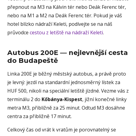
přepnout na M3 na Kálvin tér nebo Deák Ferenc tér,
nebo na M1 a M2 na Deák Ferenc tér. Pokud je váš
hotel blízko nádraží Keleti, podívejte se na náš
průvodce
cestou z letiště na nádraží Keleti
.
Autobus 200E — nejlevnější cesta
do Budapeště
Linka 200E je běžný městský autobus, a právě proto
je levný: jezdí na standardní jednosměrný lístek za
HUF 500, nikoli na speciální letiště jízdné. Vezme vás z
terminálu 2 do
Kőbánya-Kispest
, jižní konečné linky
metra M3, přibližně za 25 minut. Odtud M3 dosáhne
centra za přibližně 17 minut.
Celkový čas od vrát k vratům je porovnatelný se