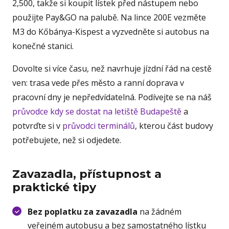
2,500, takže si koupit lístek před nástupem nebo
použijte Pay&GO na palubě. Na lince 200E vezměte
M3 do Kőbánya-Kispest a vyzvedněte si autobus na
konečné stanici.
Dovolte si více času, než navrhuje jízdní řád na cestě
ven: trasa vede přes město a ranní doprava v
pracovní dny je nepředvídatelná. Podívejte se na náš
průvodce kdy se dostat na letiště Budapeště
a
potvrďte si v
průvodci terminálů
, kterou část budovy
potřebujete, než si odjedete.
Zavazadla, přístupnost a
praktické tipy
Bez poplatku za zavazadla
na žádném
veřejném autobusu a bez samostatného lístku