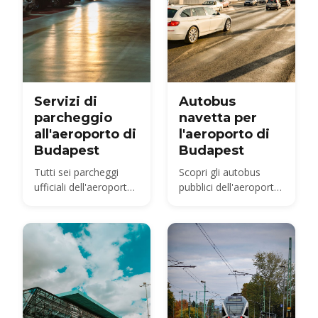
Servizi di
Autobus
parcheggio
navetta per
all'aeroporto di
l'aeroporto di
Budapest
Budapest
Tutti sei parcheggi
Scopri gli autobus
ufficiali dell'aeroporto
pubblici dell'aeroporto
di Budapest a
BUD e le navette
confronto – Holiday,
miniBUD
Smart, City Break,
Terminal, Premium e
l'area di ritiro arrivi –
con i prezzi del 2026 e
le distanze a piedi e
l'opzione più