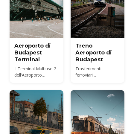
economica per ogni
lunghezza di
soggiorno.
Aeroporto di
Treno
Budapest
Aeroporto di
Terminal
Budapest
Il Terminal Multiuso 2
Trasferimenti
dell'Aeroporto
ferroviari
Internazionale di
dall'aeroporto
Budapest
internazionale di
Budapest