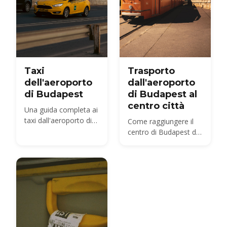
Taxi
Trasporto
dell'aeroporto
dall'aeroporto
di Budapest
di Budapest al
centro città
Una guida completa ai
taxi dall'aeroporto di
Come raggiungere il
Budapest
centro di Budapest dal
BUD nel 2026 —
opzioni di autobus,
treno, taxi e transfer a
confronto, con prezzi
e tempi.