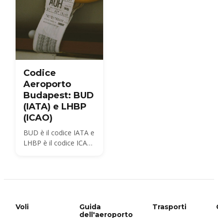
Codice
Aeroporto
Budapest: BUD
(IATA) e LHBP
(ICAO)
BUD è il codice IATA e
LHBP è il codice ICAO
per l'Aeroporto
Budapest Ferenc Liszt,
che gli abitanti locali
ancora chiamano
Ferihegy. Ecco cosa
significa ogni codice,
Voli
Guida
Trasporti
dove lo vedrai e quanti
dell'aeroporto