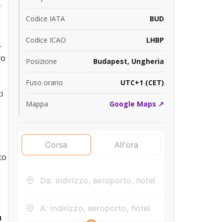
o
Codice IATA
BUD
Codice ICAO
LHBP
.
ro
Posizione
Budapest, Ungheria
Fuso orario
UTC+1 (CET)
i
Mappa
Google Maps ↗
to
u