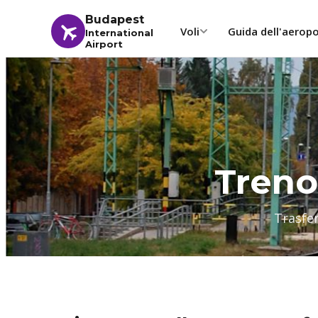
Budapest
Voli
Guida dell'aerop
International
Airport
Treno
Trasfer