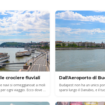
e crociere fluviali
Dall'Aeroporto di Bud
le navi si ormeggianoat a moli
Budapest non ha un unico porto
 per ogni viaggio. Ecco dove si
sparsi lungo il Danubio, e il t
to BUD al molo giusto.
ormeggia ogni compagnia e co