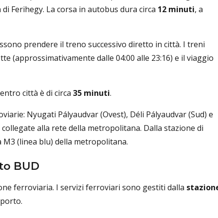
ia di Ferihegy. La corsa in autobus dura circa
12 minuti
, a
ssono prendere il treno successivo diretto in città. I treni
e (approssimativamente dalle 04:00 alle 23:16) e il viaggio
entro città è di circa
35 minuti
.
oviarie: Nyugati Pályaudvar (Ovest), Déli Pályaudvar (Sud) e
 collegate alla rete della metropolitana. Dalla stazione di
a M3 (linea blu) della metropolitana.
rto BUD
 ferroviaria. I servizi ferroviari sono gestiti dalla
stazion
oporto.