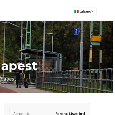
Italiano
dapest
Budapest
Aeroporto
Ferenc Liszt Intl