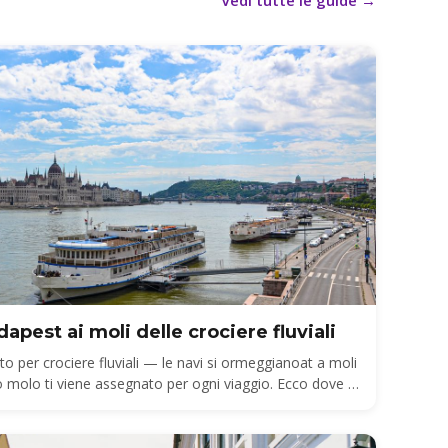
Vedi tutte le guide
→
apest ai moli delle crociere fluviali
 per crociere fluviali — le navi si ormeggianoat a moli
uo molo ti viene assegnato per ogni viaggio. Ecco dove si
me arrivare dall'aeroporto BUD al molo giusto.