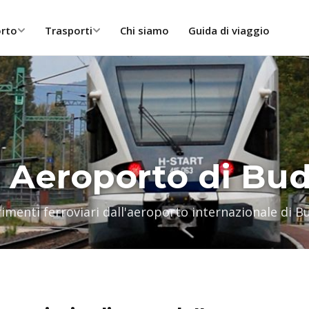
orto
Trasporti
Chi siamo
Guida di viaggio
 Aeroporto di Bu
imenti ferroviari dall'aeroporto internazionale di 