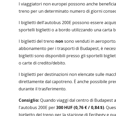
I viaggiatori non europei possono anche benefici
treno per un determinato numero di giorni consecu
I biglietti dell'autobus 200E possono essere acqui
sportelli biglietti o a bordo utilizzando una carta 
I biglietti del treno
non
sono venduti in aeroporto.
abbonamento per i trasporti di Budapest, è necessar
biglietti sono disponibili presso gli sportelli bigl
o carte di credito/debito.
I biglietti per destinazioni non elencate sulle mac
direttamente dal capotreno. È anche possibile preno
durante il trasferimento.
Consiglio:
Quando viaggi dal centro di Budapest al
l'autobus 200E per
300 HUF (0,76 € / 0,84 $)
. Ques
biglietto del treno per la stazione di Ferihegy e p