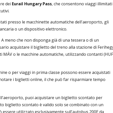
are dei
Eurail Hungary Pass
, che consentono viaggi illimitati
tivi.
stati presso le macchinette automatiche dell'aeroporto, gli
bancaria o un dispositivo elettronico.
 A meno che non disponga già di una tessera o di un
io acquistare il biglietto del treno alla stazione di Ferihegy
ietti MÁV o le macchine automatiche, utilizzando contanti (HUF
chine o per viaggi in prima classe possono essere acquistati
tare i biglietti online, il che può far risparmiare tempo
l'aeroporto, puoi acquistare un biglietto scontato per
to biglietto scontato è valido solo se combinato con un
uò essere utilizzato esclusivamente sull'autobus 200E da