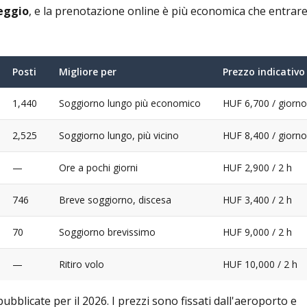
heggio
, e la prenotazione online è più economica che entrar
Posti
Migliore per
Prezzo indicativo
1,440
Soggiorno lungo più economico
HUF 6,700 / giorno
2,525
Soggiorno lungo, più vicino
HUF 8,400 / giorno
—
Ore a pochi giorni
HUF 2,900 / 2 h
746
Breve soggiorno, discesa
HUF 3,400 / 2 h
70
Soggiorno brevissimo
HUF 9,000 / 2 h
—
Ritiro volo
HUF 10,000 / 2 h
 pubblicate per il 2026. I prezzi sono fissati dall'aeroporto e