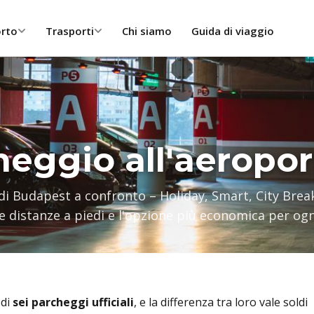
orto
Trasporti
Chi siamo
Guida di viaggio
cheggio all'aeropo
 di Budapest a confronto – Holiday, Smart, City Break
 le distanze a piedi e l'opzione più economica per og
 di
sei parcheggi ufficiali
, e la differenza tra loro vale soldi