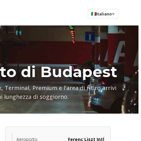
Italiano
rto di Budapest
, Terminal, Premium e l'area di ritiro arrivi
ni lunghezza di soggiorno.
Aeroporto
Ferenc Liszt Intl