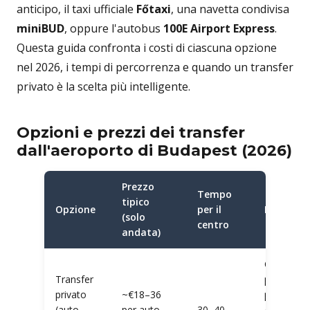
anticipo, il taxi ufficiale
Főtaxi
, una navetta condivisa
miniBUD
, oppure l'autobus
100E Airport Express
.
Questa guida confronta i costi di ciascuna opzione
nel 2026, i tempi di percorrenza e quando un transfer
privato è la scelta più intelligente.
Opzioni e prezzi dei transfer
dall'aeroporto di Budapest (2026)
Prezzo
Tempo
tipico
Opzione
per il
Ideale pe
(solo
centro
andata)
Comfort
Transfer
porta a
privato
~€18–36
porta,
(auto
per auto
30–40
gruppi,