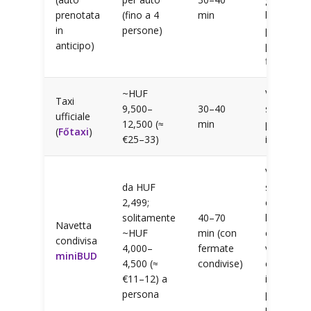
prenotata
(fino a 4
min
bagagli
in
persone)
pesanti,
anticipo)
prezzo
fisso
~HUF
Viaggiare
Taxi
9,500–
30–40
senza
ufficiale
12,500 (≈
min
prenotare
(
Főtaxi
)
€25–33)
in anticipo
Viaggiator
da HUF
singoli o
2,499;
con budge
solitamente
40–70
limitato
Navetta
~HUF
min (con
che
condivisa
4,000–
fermate
vogliono
miniBUD
4,500 (≈
condivise)
comunqu
€11–12) a
il servizio
persona
porta a
porta