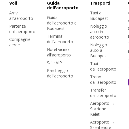
significa per i prezzi,
Voli
Guida
Trasporti
l'aeroporto e Bolt.
dell'aeroporto
Arrivi
Taxi a
Guida
all'aeroporto
Budapest
dell'aeroporto di
Partenze
Noleggio
Budapest
dall'aeroporto
auto in
Terminal
aeroporto
Compagnie
dell'aeroporto
aeree
Noleggio
Hotel vicino
auto a
all'aeroporto
Budapest
Sale VIP
Taxi
dall'aeroporto
Parcheggio
dell'aeroporto
Treno
dall'aeroporto
Transfer
dall'aeroporto
Aeroporto →
Stazione
Keleti
Aeroporto →
Szentendre