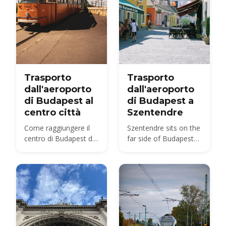
Trasporto
Trasporto
dall'aeroporto
dall'aeroporto
di Budapest al
di Budapest a
centro città
Szentendre
Come raggiungere il
Szentendre sits on the
centro di Budapest dal
far side of Budapest
BUD nel 2026 —
from BUD — about 40
opzioni di autobus,
km by road, not the 20
treno, taxi e transfer a
km usually quoted.
confronto, con prezzi
Here is every route,
e tempi.
with 2026 fares.