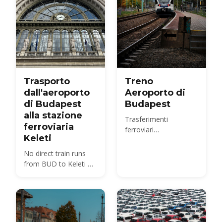
Trasporto
Treno
dall'aeroporto
Aeroporto di
di Budapest
Budapest
alla stazione
Trasferimenti
ferroviaria
ferroviari
Keleti
dall'aeroporto
internazionale di
No direct train runs
Budapest
from BUD to Keleti —
compare the 100E
plus metro M4, the
850 HUF budget route,
and 2026 taxi fares
under the new airport