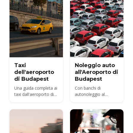
surcharge.
Taxi
Noleggio auto
dell'aeroporto
all'Aeroporto di
di Budapest
Budapest
Una guida completa ai
Con banchi di
taxi dall'aeroporto di
autonoleggio al
Budapest
Terminal 2, potete
esplorare l'Ungheria al
vostro ritmo — il
Balaton, l'Ansa del
Danubio, le regioni
vinicole intorno a Eger.