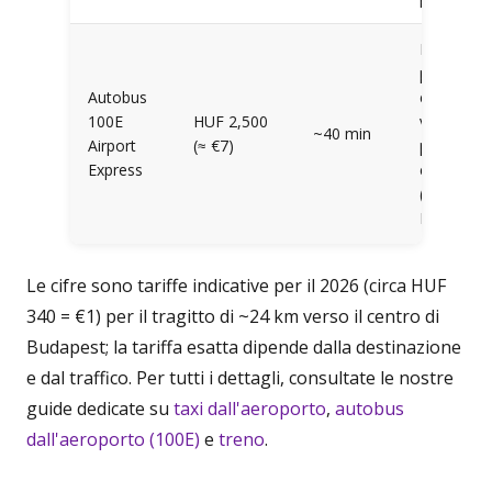
Il tragitto
più
Autobus
economic
100E
HUF 2,500
verso un
~40 min
Airport
(≈ €7)
polo
Express
centrale
(Deák
Ferenc tér
Le cifre sono tariffe indicative per il 2026 (circa HUF
340 = €1) per il tragitto di ~24 km verso il centro di
Budapest; la tariffa esatta dipende dalla destinazione
e dal traffico. Per tutti i dettagli, consultate le nostre
guide dedicate su
taxi dall'aeroporto
,
autobus
dall'aeroporto (100E)
e
treno
.