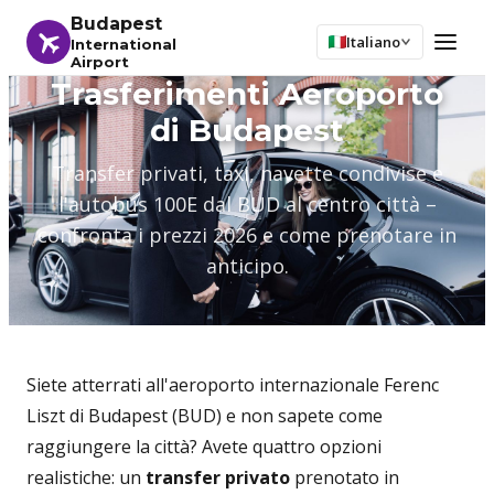
Budapest
Italiano
International
Airport
Trasferimenti Aeroporto
di Budapest
Transfer privati, taxi, navette condivise e
l'autobus 100E dal BUD al centro città –
confronta i prezzi 2026 e come prenotare in
anticipo.
Siete atterrati all'aeroporto internazionale Ferenc
Liszt di Budapest (BUD) e non sapete come
raggiungere la città? Avete quattro opzioni
realistiche: un
transfer privato
prenotato in