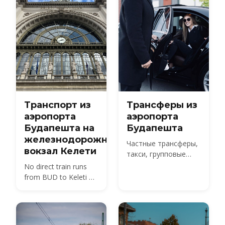
Транспорт из
Трансферы из
аэропорта
аэропорта
Будапешта на
Будапешта
железнодорожный
Частные трансферы,
вокзал Келети
такси, групповые
шаттлы и автобус
No direct train runs
100E из аэропорта
from BUD to Keleti —
BUD в город —
compare the 100E
сравните цены 2026
plus metro M4, the
года и узнайте, как
850 HUF budget route,
забронировать
and 2026 taxi fares