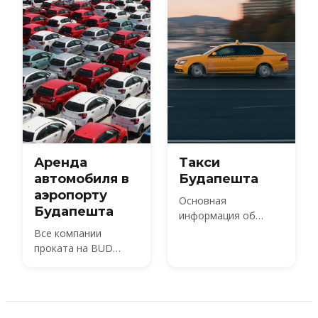
Аренда
Такси
автомобиля в
Будапешта
аэропорту
Основная
Будапешта
информация об
услугах такси в
Все компании
Будапеште
проката на BUD
Terminal 2, сколько
стоит автомобиль в
2026 году,
необходимые