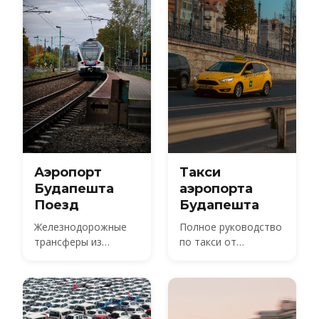
заранее.
under the new airport
surcharge.
Аэропорт
Такси
Будапешта
аэропорта
Поезд
Будапешта
Железнодорожные
Полное руководство
трансферы из
по такси от
международного
аэропорта
аэропорта
Будапешта
Будапешта