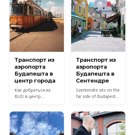
Транспорт из
Транспорт из
аэропорта
аэропорта
Будапешта в
Будапешта в
центр города
Сентендре
Как добраться из
Szentendre sits on the
BUD в центр
far side of Budapest
Будапешта в 2026
from BUD — about 40
году — сравнение
km by road, not the 20
автобуса, поезда,
km usually quoted.
такси и трансфера с
Here is every route,
ценами и временем в
with 2026 fares.
пути.