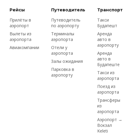
документы и залог,
страховка и
Рейсы
Путеводитель
Транспорт
венгерская виньетка
Прилёты в
Путеводитель
Такси
для автомагистралей
аэропорт
по аэропорту
Будапешт
— и стоит ли
вообще брать
Вылеты из
Терминалы
Аренда
аэропорта
аэропорта
авто в
машину в аэропорту
аэропорту
или в городе.
Авиакомпании
Отели у
аэропорта
Аренда
авто в
Залы ожидания
Будапеште
Парковка в
Такси из
аэропорту
аэропорта
Поезд из
аэропорта
Трансферы
из
аэропорта
Аэропорт →
Вокзал
Keleti