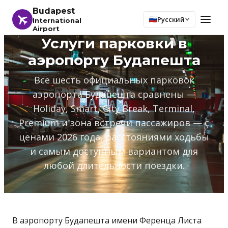
Budapest
Русский
International
Airport
Услуги парковки в
аэропорту Будапешта
Все шесть официальных парковок
аэропорта Будапешта сравнены —
Holiday, Smart, City Break, Terminal,
Premium и зона встречи пассажиров — с
ценами 2026 года, расстояниями ходьбы
и самым доступным вариантом для
любой длительности поездки.
В аэропорту Будапешта имени Ференца Листа