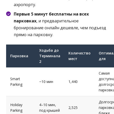
аэропорту.
Первые 5 минут бесплатны на всех
парковках
, и предварительное
бронирование онлайн дешевле, чем подъезд
прямо на парковку.
Ходьба до
Количество
Оптима
Парковка
Терминала
мест
для
2
Самая
Smart
доступн
~10 мин
1,440
Parking
долгоср
парковк
Долгоср
Holiday
4–10 мин,
2,525
парковка
Parking
под крышей
ближе