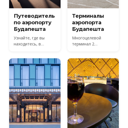
Путеводитель
Терминалы
по аэропорту
аэропорта
Будапешта
Будапешта
Узнайте, где вы
Многоцелевой
находитесь, в
терминал 2
Международном
Международного
аэропорту имени
аэропорта
Ференца Листа в
Будапешта
Будапеште