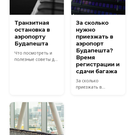
Priority Pass.
Транзитная
За сколько
остановка в
нужно
аэропорту
приезжать в
Будапешта
аэропорт
Будапешта?
Что посмотреть и
Время
полезные советы для
регистрации и
вашей пересадки в
сдачи багажа
аэропорту
Будапешта
За сколько
приезжать в
аэропорт Будапешта
(BUD): 2 часа для
рейсов по Шенгену, 3
часа для рейсов за
пределы Шенгена.
Регистрация
закрывается за 40