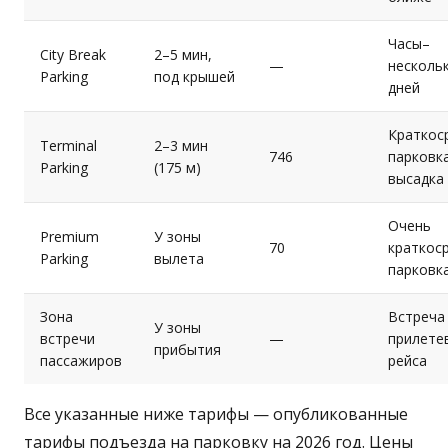
Часы–
City Break
2–5 мин,
—
несколь
Parking
под крышей
дней
Краткос
Terminal
2–3 мин
746
парковка
Parking
(175 м)
высадка
Очень
Premium
У зоны
70
краткос
Parking
вылета
парковк
Зона
Встреча
У зоны
встречи
—
прилете
прибытия
пассажиров
рейса
Все указанные ниже тарифы — опубликованные
тарифы подъезда на парковку на 2026 год. Цены