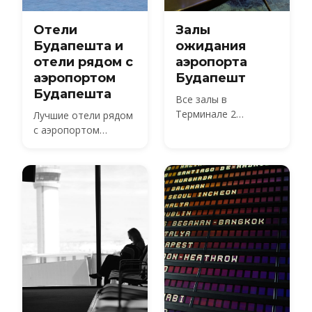
Отели
Залы
Будапешта и
ожидания
отели рядом с
аэропорта
аэропортом
Будапешт
Будапешта
Все залы в
Терминале 2
Лучшие отели рядом
аэропорта Будапешт
с аэропортом
сравнены —
Будапешта и в
SkyCourt, Plaza
центре Будапешта
Premium, залы
Platinum 2A и 2B,
залы Mastercard и
Tungsram и сервис
bud:vip — с
расценками на 2026
год для
самостоятельного
входа, часами
работы и доступом