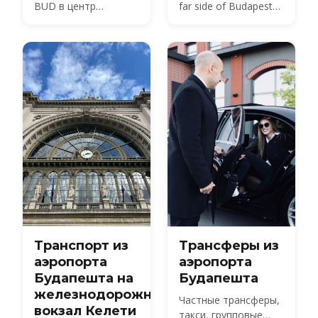
BUD в центр
far side of Budapest
Будапешта в 2026
from BUD — about 40
году — сравнение
km by road, not the 20
автобуса, поезда,
km usually quoted.
такси и трансфера с
Here is every route,
ценами и временем в
with 2026 fares.
пути.
Транспорт из
Трансферы из
аэропорта
аэропорта
Будапешта на
Будапешта
железнодорожный
Частные трансферы,
вокзал Келети
такси, групповые