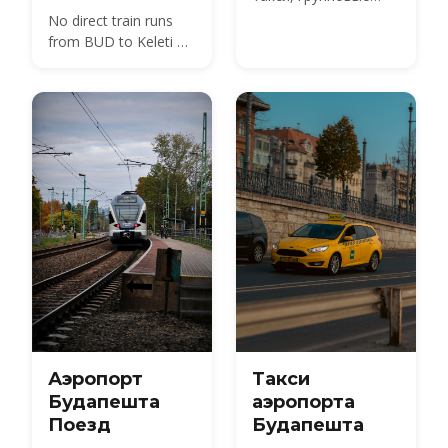
шаттлы и автобус
No direct train runs
100E из аэропорта
from BUD to Keleti —
BUD в город —
compare the 100E
сравните цены 2026
plus metro M4, the
года и узнайте, как
850 HUF budget route,
забронировать
and 2026 taxi fares
заранее.
under the new airport
surcharge.
Аэропорт
Такси
Будапешта
аэропорта
Поезд
Будапешта