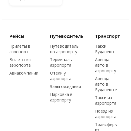
услугах такси в
Будапеште
Рейсы
Путеводитель
Транспорт
Прилёты в
Путеводитель
Такси
аэропорт
по аэропорту
Будапешт
Вылеты из
Терминалы
Аренда
аэропорта
аэропорта
авто в
аэропорту
Авиакомпании
Отели у
аэропорта
Аренда
авто в
Залы ожидания
Будапеште
Парковка в
Такси из
аэропорту
аэропорта
Поезд из
аэропорта
Трансферы
из