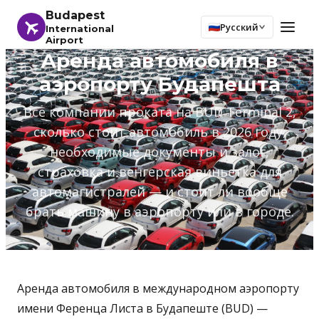
Budapest
Русский
International
Airport
Аренда автомобиля в
аэропорту Будапешта
Все компании проката на BUD Terminal 2,
сколько стоит автомобиль в 2026 году,
необходимые документы и залог,
страховка и венгерская виньетка для
автомагистралей — и стоит ли вообще
брать машину в аэропорту или в городе.
Аренда автомобиля в международном аэропорту
имени Ференца Листа в Будапеште (BUD) —