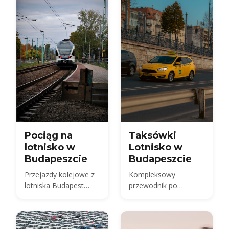
wcześniejszej
and 2026 taxi fares
rezerwacji.
under the new airport
surcharge.
Pociąg na
Taksówki
lotnisko w
Lotnisko w
Budapeszcie
Budapeszcie
Przejazdy kolejowe z
Kompleksowy
lotniska Budapest
przewodnik po
International Airport
taksówkach z lotniska
w Budapeszcie