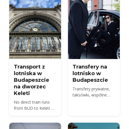
czasami przejazdu.
Transport z
Transfery na
lotniska w
lotnisko w
Budapeszcie
Budapeszcie
na dworzec
Transfery prywatne,
Keleti
taksówki, wspólne
wahadłowe transporty
No direct train runs
i autobus 100E z BUD
from BUD to Keleti —
do miasta - porównaj
compare the 100E
ceny 2026 i jak
plus metro M4, the
dokonać
850 HUF budget route,