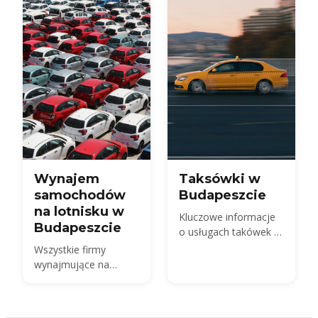
Wynajem
Taksówki w
samochodów
Budapeszcie
na lotnisku w
Kluczowe informacje
Budapeszcie
o usługach takówek w
Budapeszcie
Wszystkie firmy
wynajmujące na
Terminalu 2 BUD,
koszt wynajmu
samochodu w 2026