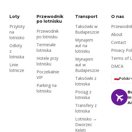
roku, wymagane
dokumenty i kaucja,
ubezpieczenie i
Loty
Przewodnik
Transport
O nas
węgierski znaczek
po lotnisku
Przyloty
Taksówki w
Przewodnik
drogowy — plus czy
Przewodnik
na
Budapeszcie
wynajmować na
About
po lotnisku
lotnisko
lotnisku czy w mieście.
Wynajem
Contact
Terminale
Odloty
aut na
lotniska
Privacy Pol
z
lotnisku
lotniska
Hotele przy
Terms of 
Wynajem
lotnisku
Linie
aut w
DMCA
lotnicze
Budapeszcie
Poczekalnie
VIP
Taksówki z
Polski
lotniska
Parking na
lotnisku
Pociąg z
B
lotniska
In
A
Transfery z
lotniska
Lotnisko →
Dworzec
Keleti