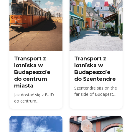
Transport z
Transport z
lotniska w
lotniska w
Budapeszcie
Budapeszcie
do centrum
do Szentendre
miasta
Szentendre sits on the
far side of Budapest
Jak dostać się z BUD
from BUD — about 40
do centrum
km by road, not the 20
Budapesztu w 2026
km usually quoted.
roku — porównanie
Here is every route,
autobusu, pociągu,
with 2026 fares.
taksówki i transferu
wraz z cenami i