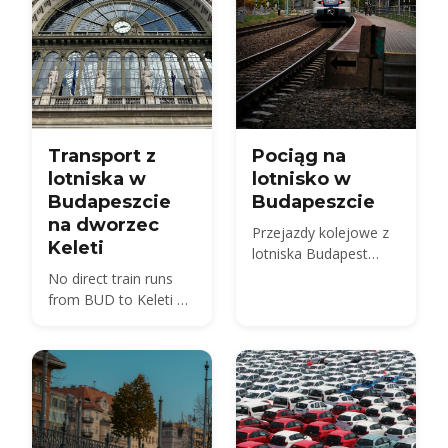
Transport z
Pociąg na
lotniska w
lotnisko w
Budapeszcie
Budapeszcie
na dworzec
Przejazdy kolejowe z
Keleti
lotniska Budapest
International Airport
No direct train runs
from BUD to Keleti —
compare the 100E
plus metro M4, the
850 HUF budget route,
and 2026 taxi fares
under the new airport
surcharge.