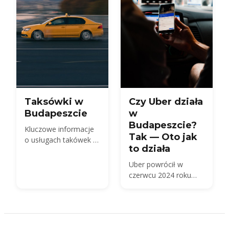
węgierski znaczek
drogowy — plus czy
wynajmować na
lotnisku czy w mieście.
Taksówki w
Czy Uber działa
Budapeszcie
w
Budapeszcie?
Kluczowe informacje
Tak — Oto jak
o usługach takówek w
to działa
Budapeszcie
Uber powrócił w
czerwcu 2024 roku
przez Főtaxi,
wysyłając
licencjonowane
taksówki po taryfie
ustalonej przez