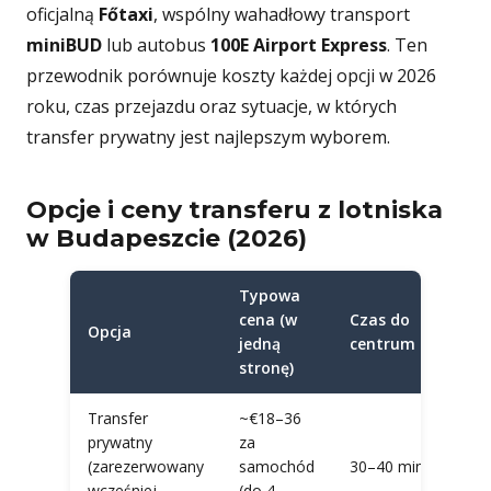
oficjalną
Főtaxi
, wspólny wahadłowy transport
miniBUD
lub autobus
100E Airport Express
. Ten
przewodnik porównuje koszty każdej opcji w 2026
roku, czas przejazdu oraz sytuacje, w których
transfer prywatny jest najlepszym wyborem.
Opcje i ceny transferu z lotniska
w Budapeszcie (2026)
Typowa
cena (w
Czas do
Naj
Opcja
jedną
centrum
dla
stronę)
Transfer
~€18–36
Kom
prywatny
za
doo
(zarezerwowany
samochód
30–40 min
gru
wcześniej
(do 4
baga