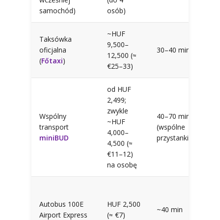
samochód)
osób)
cen
~HUF
Taksówka
Pod
9,500–
oficjalna
30–40 min
wcz
12,500 (≈
(
Főtaxi
)
reze
€25–33)
od HUF
Pod
2,499;
samo
zwykle
Wspólny
40–70 min
ogr
~HUF
transport
(wspólne
bud
4,000–
miniBUD
przystanki)
któr
4,500 (≈
chc
€11–12)
doo
na osobę
Naj
doj
Autobus 100E
HUF 2,500
~40 min
cen
Airport Express
(≈ €7)