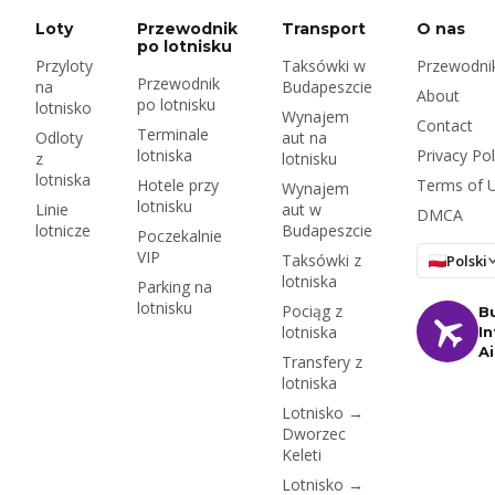
miasto. Oto co to
Loty
Przewodnik
Transport
O nas
oznacza dla cen,
po lotnisku
Przyloty
Taksówki w
Przewodnik
lotniska i Bolta.
Przewodnik
na
Budapeszcie
About
po lotnisku
lotnisko
Wynajem
Contact
Terminale
Odloty
aut na
lotniska
Privacy Pol
z
lotnisku
lotniska
Hotele przy
Terms of 
Wynajem
lotnisku
Linie
aut w
DMCA
lotnicze
Budapeszcie
Poczekalnie
VIP
Taksówki z
Polski
lotniska
Parking na
lotnisku
Pociąg z
B
lotniska
In
A
Transfery z
lotniska
Lotnisko →
Dworzec
Keleti
Lotnisko →