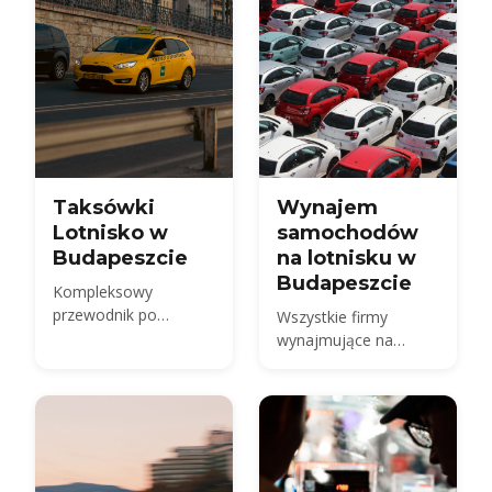
Taksówki
Wynajem
Lotnisko w
samochodów
Budapeszcie
na lotnisku w
Budapeszcie
Kompleksowy
przewodnik po
Wszystkie firmy
taksówkach z lotniska
wynajmujące na
w Budapeszcie
Terminalu 2 BUD,
koszt wynajmu
samochodu w 2026
roku, wymagane
dokumenty i kaucja,
ubezpieczenie i