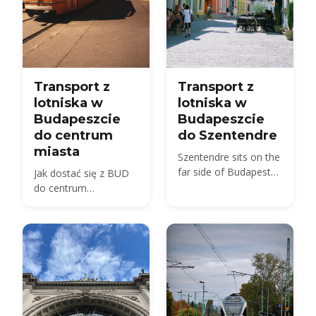
Transport z
Transport z
lotniska w
lotniska w
Budapeszcie
Budapeszcie
do centrum
do Szentendre
miasta
Szentendre sits on the
far side of Budapest
Jak dostać się z BUD
from BUD — about 40
do centrum
km by road, not the 20
Budapesztu w 2026
km usually quoted.
roku — porównanie
Here is every route,
autobusu, pociągu,
with 2026 fares.
taksówki i transferu
wraz z cenami i
czasami przejazdu.