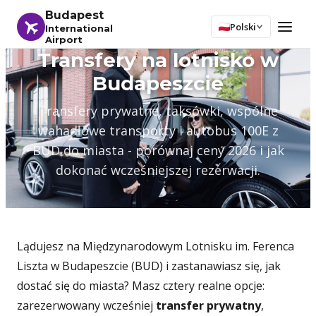
Budapest
Polski
International
Airport
Transfery na lotnisko w
Budapeszcie
Transfery prywatne, taksówki, wspólne
wahadłowe transporty i autobus 100E z
BUD do miasta - porównaj ceny 2026 i jak
dokonać wcześniejszej rezerwacji.
Lądujesz na Międzynarodowym Lotnisku im. Ferenca
Liszta w Budapeszcie (BUD) i zastanawiasz się, jak
dostać się do miasta? Masz cztery realne opcje:
zarezerwowany wcześniej
transfer prywatny
,