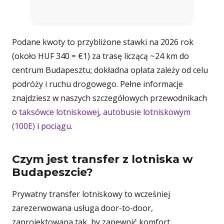
węz
Fere
Podane kwoty to przybliżone stawki na 2026 rok
(około HUF 340 = €1) za trasę liczącą ~24 km do
centrum Budapesztu; dokładna opłata zależy od celu
podróży i ruchu drogowego. Pełne informacje
znajdziesz w naszych szczegółowych przewodnikach
o
taksówce lotniskowej
,
autobusie lotniskowym
(100E)
i
pociągu
.
Czym jest transfer z lotniska w
Budapeszcie?
Prywatny transfer lotniskowy to wcześniej
zarezerwowana usługa door-to-door,
zaprojektowana tak, by zapewnić komfort,