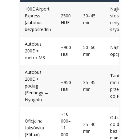
100E Airport
Najlepszy
Express
2500
30–45
stosunek
(autobus
HUF
min
ceny do
bezpośredni)
szybkości
Autobus
~900
50–60
Najtańsza
200E +
HUF
min
opcja
metro M3
Autobus
Tanio +
200E +
~950
35–45
mniej
pociąg
HUF
min
przesiadek
(Ferihegy →
do Pesztu
Nyugati)
~10
Od drzwi
Oficjalna
000–
25–40
do drzwi,
taksówka
11
min
bez
(Főtaxi)
000
planowania