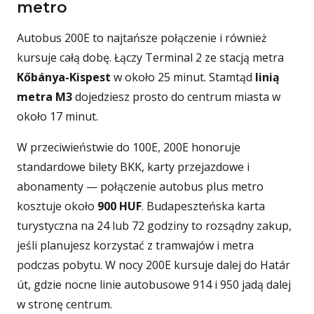
metro
Autobus 200E to najtańsze połączenie i również
kursuje całą dobę. Łączy Terminal 2 ze stacją metra
Kőbánya-Kispest
w około 25 minut. Stamtąd
linią
metra M3
dojedziesz prosto do centrum miasta w
około 17 minut.
W przeciwieństwie do 100E, 200E honoruje
standardowe bilety BKK, karty przejazdowe i
abonamenty — połączenie autobus plus metro
kosztuje około
900 HUF
. Budapeszteńska karta
turystyczna na 24 lub 72 godziny to rozsądny zakup,
jeśli planujesz korzystać z tramwajów i metra
podczas pobytu. W nocy 200E kursuje dalej do Határ
út, gdzie nocne linie autobusowe 914 i 950 jadą dalej
w stronę centrum.