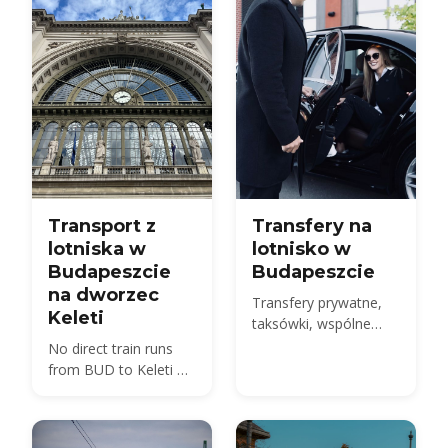
celna oraz jak dostać
się z BUD do centrum
miasta.
Transport z
Transfery na
lotniska w
lotnisko w
Budapeszcie
Budapeszcie
na dworzec
Transfery prywatne,
Keleti
taksówki, wspólne
wahadłowe transporty
No direct train runs
i autobus 100E z BUD
from BUD to Keleti —
do miasta - porównaj
compare the 100E
ceny 2026 i jak
plus metro M4, the
dokonać
850 HUF budget route,