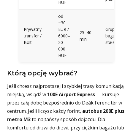
HUF
od
~30
Prywatny
EUR /
Grupy,
25–40
transfer /
6000–
bagaż,
min
Bolt
20
stała cena
000
HUF
Którą opcję wybrać?
Jeśli chcesz najprostszej i szybkiej trasy komunikacją
miejską, wsiądź w
100E Airport Express
— kursuje
przez całą dobę bezpośrednio do Deák Ferenc tér w
centrum. Jeśli liczysz każdy forint,
autobus 200E plus
metro M3
to najtańszy sposób dojazdu. Dla
komfortu od drzwi do drzwi, przy ciężkim bagażu lub