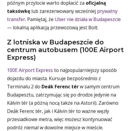
późnym przylocie warto dopłacić za
oficjalną
taksówkę
lub zarezerwowany wcześniej
prywatny
transfer
. Pamiętaj, że
Uber nie działa w Budapeszcie
— lokalną aplikacją przewozową jest Bolt.
Z lotniska w Budapeszcie do
centrum autobusem (100E Airport
Express)
100E Airport Express
to najpopularniejszy sposób
dojazdu do miasta. Kursuje bezpośrednio z
Terminalu 2 do
Deák Ferenc tér
w samym centrum
Budapesztu, zatrzymując się po drodze jedynie na
Kálvin tér (a późną nocą także na Astorii). Zarówno
Deák Ferenc tér, jak i Kálvin tér to ważne węzły
przesiadkowe metra, więc możesz kontynuować
podróż niemal w dowolne miejsce w mieście.