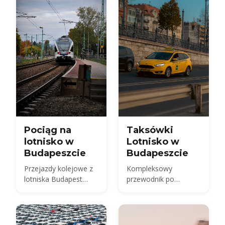
wcześniejszej
and 2026 taxi fares
rezerwacji.
under the new airport
surcharge.
Pociąg na
Taksówki
lotnisko w
Lotnisko w
Budapeszcie
Budapeszcie
Przejazdy kolejowe z
Kompleksowy
lotniska Budapest
przewodnik po
International Airport
taksówkach z lotniska
w Budapeszcie