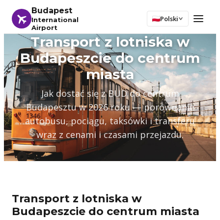
Budapest
Polski
International
Airport
Transport z lotniska w
Budapeszcie do centrum
miasta
Jak dostać się z BUD do centrum
Budapesztu w 2026 roku — porównanie
autobusu, pociągu, taksówki i transferu
wraz z cenami i czasami przejazdu.
Transport z lotniska w
Budapeszcie do centrum miasta