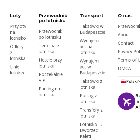
roku, wymagane
dokumenty i kaucja,
ubezpieczenie i
Loty
Przewodnik
Transport
O nas
węgierski znaczek
po lotnisku
Przyloty
Taksówki w
Przewodnik
drogowy — plus czy
Przewodnik
na
Budapeszcie
wynajmować na
About
po lotnisku
lotnisko
lotnisku czy w mieście.
Wynajem
Contact
Terminale
Odloty
aut na
lotniska
Privacy Pol
z
lotnisku
lotniska
Hotele przy
Terms of 
Wynajem
lotnisku
Linie
aut w
DMCA
lotnicze
Budapeszcie
Poczekalnie
VIP
Taksówki z
Polski
lotniska
Parking na
lotnisku
Pociąg z
B
lotniska
In
A
Transfery z
lotniska
Lotnisko →
Dworzec
Keleti