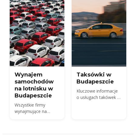
Wynajem
Taksówki w
samochodów
Budapeszcie
na lotnisku w
Kluczowe informacje
Budapeszcie
o usługach takówek w
Budapeszcie
Wszystkie firmy
wynajmujące na
Terminalu 2 BUD,
koszt wynajmu
samochodu w 2026