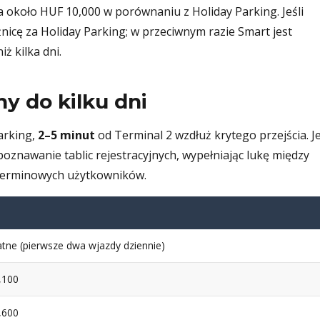
 około HUF 10,000 w porównaniu z Holiday Parking. Jeśli
żnicę za Holiday Parking; w przeciwnym razie Smart jest
ż kilka dni.
ny do kilku dni
arking,
2–5 minut
od Terminal 2 wzdłuż krytego przejścia. J
znawanie tablic rejestracyjnych, wypełniając lukę między
oterminowych użytkowników.
tne (pierwsze dwa wjazdy dziennie)
,100
,600