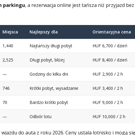
m parkingu
, a rezerwacja online jest tańsza niż przyjazd bez
Miejsca
Najlepszy dla
Orientacyjna cena
1,440
Najtańszy długi pobyt
HUF 6,700 / dzień
2,525
Długi pobyt, bliżej
HUF 8,400 / dzień
—
Godziny do kilku dni
HUF 2,900 / 2 h
746
Krótki pobyt, wysadzanie
HUF 3,400 / 2 h
70
Bardzo krótki pobyt
HUF 9,000 / 2 h
—
Odbiór lotu
HUF 10,000 / 2 h
wjazdu do auta z roku 2026. Ceny ustala lotnisko i mogą si