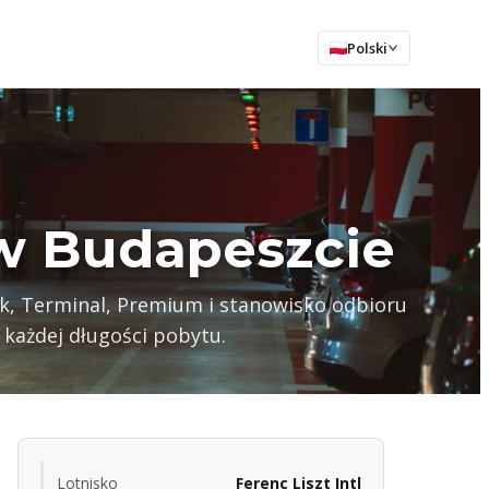
Polski
 w Budapeszcie
ak, Terminal, Premium i stanowisko odbioru
 każdej długości pobytu.
Lotnisko
Ferenc Liszt Intl