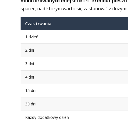
monitorowanych miejsc
około
10 minut pieszo
spacer, nad którym warto się zastanowić z dużymi
Czas trwania
1 dzień
2 dni
3 dni
4 dni
15 dni
30 dni
Każdy dodatkowy dzień