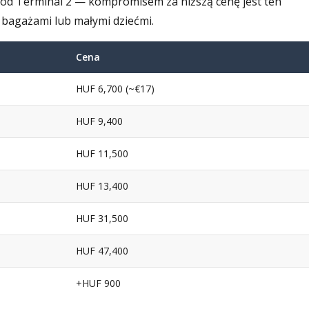
od Terminal 2 — kompromisem za niższą cenę jest ten
 bagażami lub małymi dziećmi.
Cena
HUF 6,700 (~€17)
HUF 9,400
HUF 11,500
HUF 13,400
HUF 31,500
HUF 47,400
+HUF 900