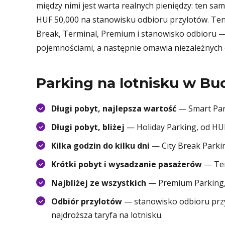
między nimi jest warta realnych pieniędzy: ten sa
HUF 50,000 na stanowisku odbioru przylotów. Ten
Break, Terminal, Premium i stanowisko odbioru — 
pojemnościami, a następnie omawia niezależnych 
Parking na lotnisku w Bu
Długi pobyt, najlepsza wartość
— Smart Park
Długi pobyt, bliżej
— Holiday Parking, od HUF 
Kilka godzin do kilku dni
— City Break Parkin
Krótki pobyt i wysadzanie pasażerów
— Ter
Najbliżej ze wszystkich
— Premium Parking, p
Odbiór przylotów
— stanowisko odbioru przy
najdroższa taryfa na lotnisku.