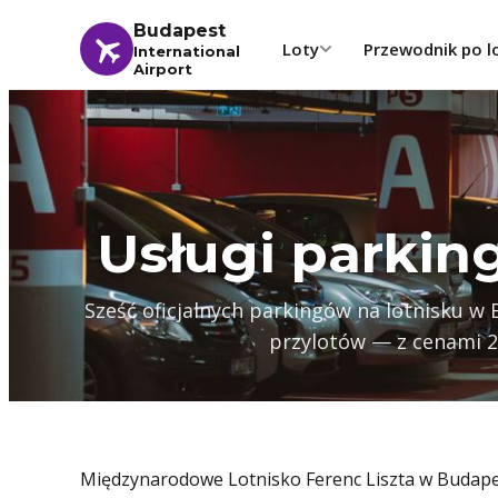
Budapest
Loty
Przewodnik po l
International
Airport
Usługi parkin
Sześć oficjalnych parkingów na lotnisku w
przylotów — z cenami 20
Międzynarodowe Lotnisko Ferenc Liszta w Budap