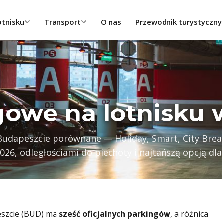
otnisku
Transport
O nas
Przewodnik turystyczny
gowe na lotnisku
 Budapeszcie porównane — Holiday, Smart, City Bre
26, odległościami do piechoty i najtańszą opcją dla
eszcie (BUD) ma
sześć oficjalnych parkingów
, a różnica