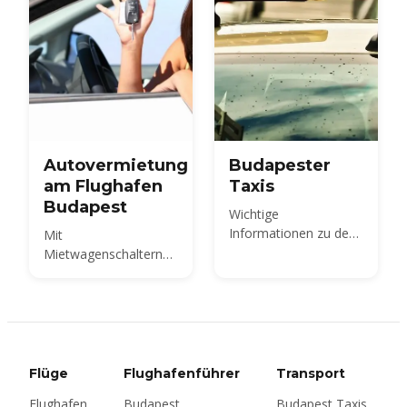
Autovermietung
Budapester
am Flughafen
Taxis
Budapest
Wichtige
Informationen zu den
Mit
Taxidiensten in
Mietwagenschaltern
Budapest
am Terminal 2 können
Sie Ungarn in Ihrem
eigenen Tempo
erkunden — den
Balaton, die
Donaubiegung, die
Flüge
Flughafenführer
Transport
Weinregionen um
Flughafen
Budapest
Budapest Taxis
Eger. Dieser Leitfaden