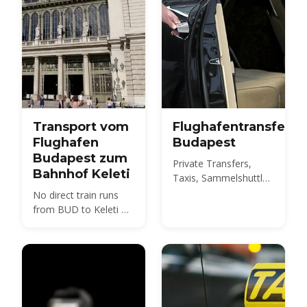
Transport vom
Flughafentransfers
Flughafen
Budapest
Budapest zum
Private Transfers,
Bahnhof Keleti
Taxis, Sammelshuttles
und der 100E-Bus vom
No direct train runs
BUD ins Stadtzentrum
from BUD to Keleti —
– vergleichen Sie die
compare the 100E
Preise 2026 und
plus metro M4, the
erfahren Sie, wie Sie
850 HUF budget route,
im Voraus buchen.
and 2026 taxi fares
under the new airport
surcharge.