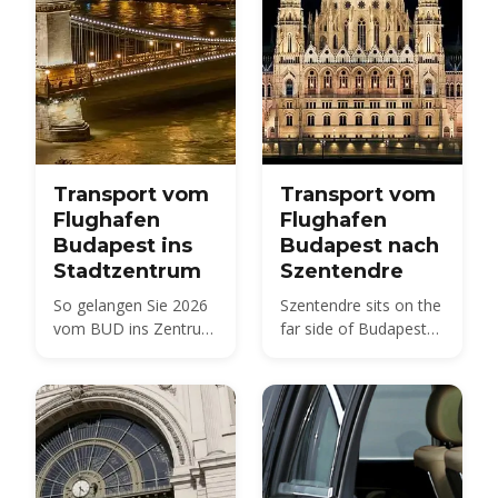
Transport vom
Transport vom
Flughafen
Flughafen
Budapest ins
Budapest nach
Stadtzentrum
Szentendre
So gelangen Sie 2026
Szentendre sits on the
vom BUD ins Zentrum
far side of Budapest
von Budapest — Bus,
from BUD — about 40
Zug, Taxi und Transfer
km by road, not the 20
im Vergleich, mit
km usually quoted.
Preisen und
Here is every route,
Fahrzeiten.
with 2026 fares.