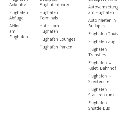
Ankünfte
Flughafenführer
behandelt alle
Autovermietung
Mietwagenunternehmen
Flughafen
Flughafen
am Flughafen
Abflüge
Terminals
am BUD, was es 2026
Auto mieten in
wirklich kostet, welche
Airlines
Hotels am
Budapest
Dokumente und
am
Flughafen
Flughafen Taxis
Kaution Sie benötigen,
Flughafen
Flughafen Lounges
Flughafen Zug
Versicherung und die
Flughafen Parken
ungarische
Flughafen
Autobahnvignette —
Transfers
plus die Frage, ob Sie
Flughafen →
überhaupt ein Auto
Keleti Bahnhof
mieten sollten.
Flughafen →
Szentendre
Flughafen →
Stadtzentrum
Flughafen
Shuttle-Bus