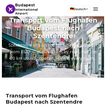
Budapest
Deutsch
International
Airport
Transport vom Flughafen
Budapest nach
Szentendre
Szentendre sits on the far side of Budapest
from BUD — about 40 km by road, not the
20 km usually quoted. Here is every route,
with 2026 fares.
Transport vom Flughafen
Budapest nach Szentendre