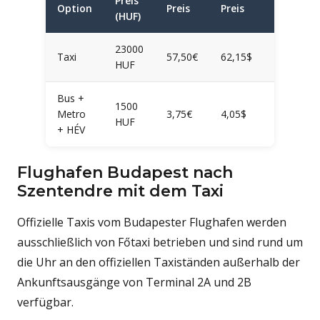
Preis
Option
Preis
Preis
Dauer
(HUF)
23000
40
Taxi
57,50€
62,15$
HUF
Minuten
Bus +
1500
75–85
Metro
3,75€
4,05$
HUF
Minuten
+ HÉV
Flughafen Budapest nach
Szentendre mit dem Taxi
Offizielle Taxis vom Budapester Flughafen werden
ausschließlich von Főtaxi betrieben und sind rund um
die Uhr an den offiziellen Taxiständen außerhalb der
Ankunftsausgänge von Terminal 2A und 2B
verfügbar.