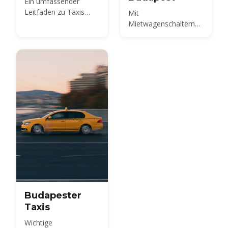
Ein umfassender
Leitfaden zu Taxis
Mit
vom Flughafen
Mietwagenschaltern
Budapest
am Terminal 2 können
Sie Ungarn in Ihrem
eigenen Tempo
erkunden — den
Balaton, die
Donaubiegung, die
Weinregionen um
Eger. Dieser Leitfaden
behandelt alle
Mietwagenunternehmen
am BUD, was es 2026
wirklich kostet, welche
Dokumente und
Kaution Sie benötigen,
Versicherung und die
Budapester
ungarische
Autobahnvignette —
Taxis
plus die Frage, ob Sie
Wichtige
überhaupt ein Auto