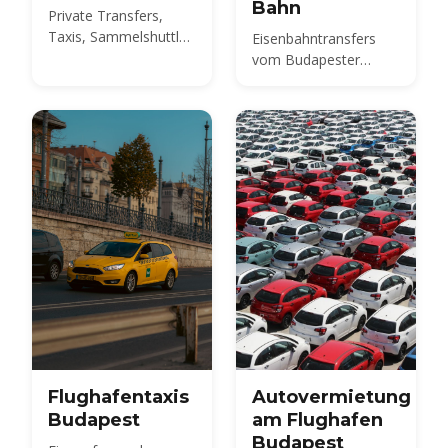
Bahn
Private Transfers,
Taxis, Sammelshuttles
Eisenbahntransfers
und der 100E-Bus vom
vom Budapester
BUD ins Stadtzentrum
internationalen
– vergleichen Sie die
Flughafen
Preise 2026 und
erfahren Sie, wie Sie
im Voraus buchen.
Flughafentaxis
Autovermietung
Budapest
am Flughafen
Budapest