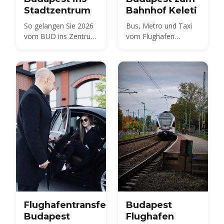
Stadtzentrum
Bahnhof Keleti
So gelangen Sie 2026
Bus, Metro und Taxi
vom BUD ins Zentrum
vom Flughafen
von Budapest — Bus,
Budapest zum
Zug, Taxi und Transfer
Ostbahnhof Keleti im
im Vergleich, mit
Vergleich
Preisen und
Fahrzeiten.
Flughafentransfers
Budapest
Budapest
Flughafen