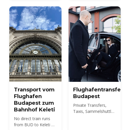
Zug, Taxi und Transfer
km by road, not the 20
im Vergleich, mit
km usually quoted.
Preisen und
Here is every route,
Fahrzeiten.
with 2026 fares.
Transport vom
Flughafentransfers
Flughafen
Budapest
Budapest zum
Private Transfers,
Bahnhof Keleti
Taxis, Sammelshuttles
und der 100E-Bus vom
No direct train runs
BUD ins Stadtzentrum
from BUD to Keleti —
– vergleichen Sie die