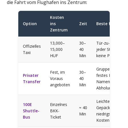
die Fahrt vom Flughafen ins Zentrum:
Kosten
Option
ins
Zeit
Beste für
Zentrum
13,000–
30–
Tür-zu-Tür, zu
Offizielles
15,000
40
jeder Stunde,
Taxi
HUF
Min
keine Planung
Gruppen,
Fest, im
30–
Privater
festes Budget,
Voraus
40
Transfer
Namensschild-
angeboten
Min
Abholung
Leichtes
100E
Einzelnes
≈ 40
Gepäck,
Shuttle-
BKK-
Min
niedrigste
Bus
Ticket
Kosten