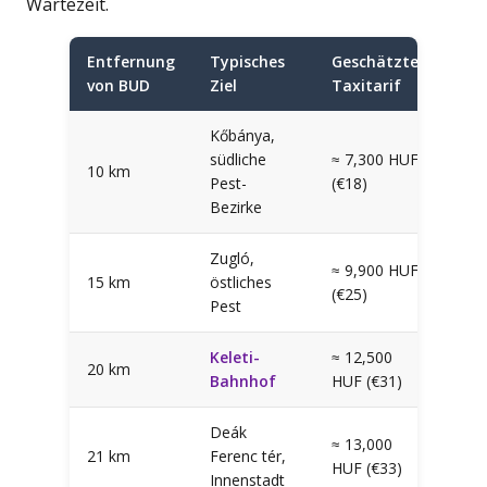
Wartezeit.
Entfernung
Typisches
Geschätzter
von BUD
Ziel
Taxitarif
Kőbánya,
südliche
≈ 7,300 HUF
10 km
Pest-
(€18)
Bezirke
Zugló,
≈ 9,900 HUF
15 km
östliches
(€25)
Pest
Keleti-
≈ 12,500
20 km
Bahnhof
HUF (€31)
Deák
≈ 13,000
21 km
Ferenc tér,
HUF (€33)
Innenstadt