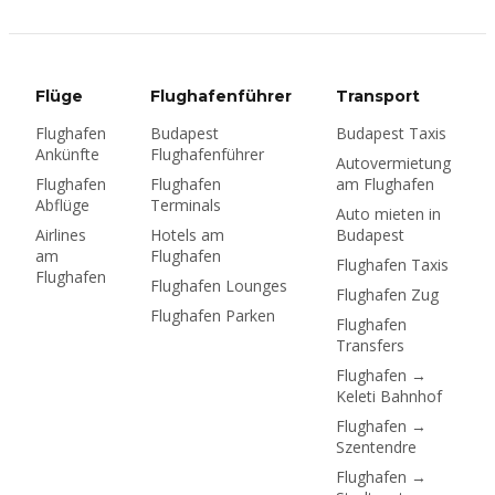
regulierten Fahrpreis.
Hier ist, was das für
Preise, den Flughafen
und Bolt bedeutet.
Flüge
Flughafenführer
Transport
Flughafen
Budapest
Budapest Taxis
Ankünfte
Flughafenführer
Autovermietung
Flughafen
Flughafen
am Flughafen
Abflüge
Terminals
Auto mieten in
Airlines
Hotels am
Budapest
am
Flughafen
Flughafen Taxis
Flughafen
Flughafen Lounges
Flughafen Zug
Flughafen Parken
Flughafen
Transfers
Flughafen →
Keleti Bahnhof
Flughafen →
Szentendre
Flughafen →