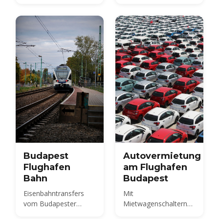
compare the 100E
Preise 2026 und
plus metro M4, the
erfahren Sie, wie Sie
850 HUF budget route,
im Voraus buchen.
and 2026 taxi fares
under the new airport
surcharge.
Budapest
Autovermietung
Flughafen
am Flughafen
Bahn
Budapest
Eisenbahntransfers
Mit
vom Budapester
Mietwagenschaltern
internationalen
am Terminal 2 können