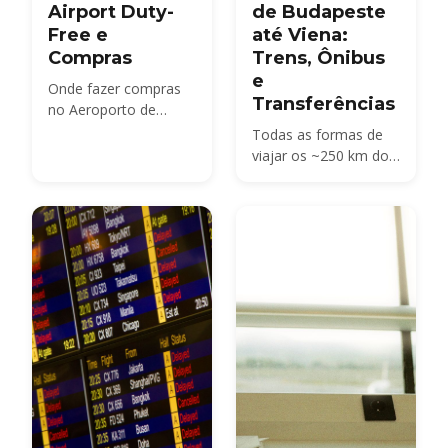
Airport Duty-
de Budapeste
Free e
até Viena:
Compras
Trens, Ônibus
e
Onde fazer compras
Transferências
no Aeroporto de
Budapeste (BUD): a
Todas as formas de
Heinemann Duty Free
viajar os ~250 km do
no SkyCourt, o que
Aeroporto de
conta como duty-free
Budapeste (BUD) até
em voos dentro e fora
Viena — ônibus
da UE, reembolso de
diretos, trens de alta
IVA, horários de
velocidade e
funcionamento e os
transferências
melhores presentes
privadas, com
húngaros para levar
horários, preços e
para casa.
estações.