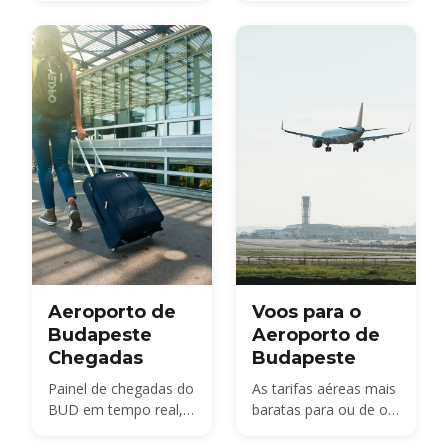
terminais e com
Aeroporto de BUD
quanta antecedência
chegar.
Aeroporto de
Voos para o
Budapeste
Aeroporto de
Chegadas
Budapeste
Painel de chegadas do
As tarifas aéreas mais
BUD em tempo real,
baratas para ou de o
além do que fazer
Aeroporto BUD.