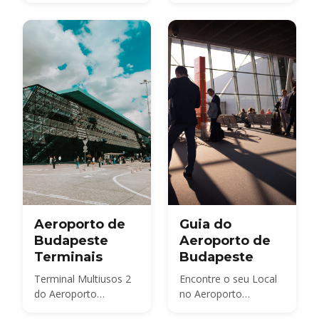
Platinum 2A e 2B, as
Centro de Budapeste
salas Mastercard e
Tungsram e o serviço
bud:vip — com preços
de acesso walk-in em
2026, horários de
funcionamento e
acesso Priority Pass.
Aeroporto de
Guia do
Budapeste
Aeroporto de
Terminais
Budapeste
Terminal Multiusos 2
Encontre o seu Local
do Aeroporto
no Aeroporto
Internacional de
Internacional Ferenc