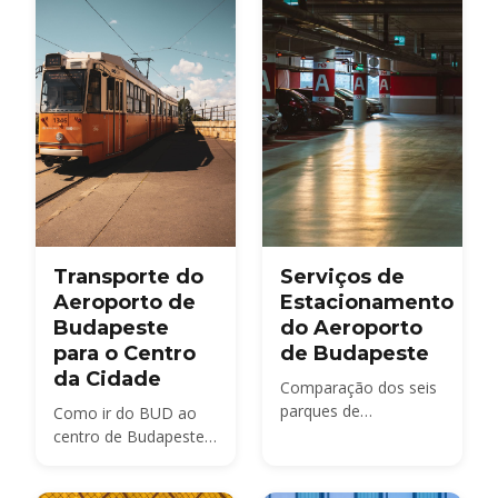
under the new airport
surcharge.
Transporte do
Serviços de
Aeroporto de
Estacionamento
Budapeste
do Aeroporto
para o Centro
de Budapeste
da Cidade
Comparação dos seis
parques de
Como ir do BUD ao
estacionamento
centro de Budapeste
oficiais do Aeroporto
em 2026 — opções de
de Budapeste —
ônibus, trem, táxi e