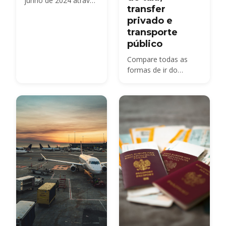
junho de 2024 através
transfer
da Főtaxi,
privado e
despachando táxis
transporte
licenciados à tarifa do
taxímetro regulada
público
pela cidade. Aqui está
Compare todas as
o que isso significa
formas de ir do
para os preços, o
Aeroporto de
aeroporto e Bolt.
Budapeste (BUD) até
a cidade em 2026 — o
ônibus 100E, táxis
oficiais, Bolt e
transferes privados,
com preços reais.