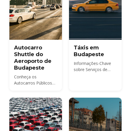
precisa em 2026.
Autocarro
Táxis em
Shuttle do
Budapeste
Aeroporto de
Informações-Chave
Budapeste
sobre Serviços de
Táxis de Budapeste
Conheça os
Autocarros Públicos
do Aeroporto BUD e
os Mini-Autocarros
Shuttles BUD