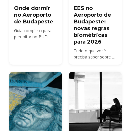
Onde dormir
EES no
no Aeroporto
Aeroporto de
de Budapeste
Budapeste:
novas regras
Guia completo para
biométricas
pernoitar no BUD:
para 2026
assentos no terminal,
hotéis próximos e
Tudo o que você
dicas práticas para
precisa saber sobre o
voos cedo ou tarde.
controle de fronteira
biométrico do Sistema
Europeu de
Entrada/Saída (EES) no
Aeroporto Budapest
BUD em 2026.