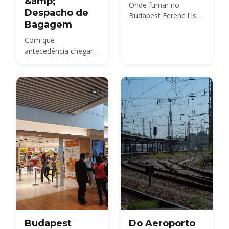
&amp;
Onde fumar no
Despacho de
Budapest Ferenc Liszt
Bagagem
International Airport
(BUD): áreas
Com que
exteriores designadas
antecedência chegar
antes do controlo de
ao Aeroporto de
segurança, terraços
Budapeste (BUD): 2
para fumadores na
horas para voos
zona pós-controlo
Schengen, 3 horas
(airside) nos Terminais
para voos não-
2A e 2B, onde
Schengen. O check-in
comprar cigarros,
encerra 40 min antes,
além das regras sobre
as portas 30 min
vaping e tabaco
antes — além de Fast
aquecido.
Track, horários de
pico e dicas de self-
service.
Budapest
Do Aeroporto