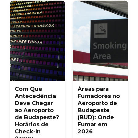
chamam de Ferihegy.
para bagagem fora de
Aqui você descobrirá o
formato e o ponto de
que cada código
entrega de malas no
significa, onde os verá
centro da cidade em
e quantos aeroportos
Kálvin tér — tudo
Budapeste realmente
sobre como lidar com
tem.
a sua bagagem no
Aeroporto de
Budapeste (BUD).
Com Que
Áreas para
Antecedência
Fumadores no
Deve Chegar
Aeroporto de
ao Aeroporto
Budapeste
de Budapeste?
(BUD): Onde
Horários de
Fumar em
Check-In
2026