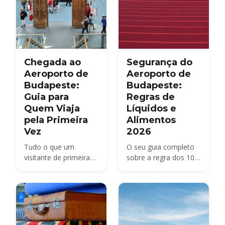
Chegada ao
Segurança do
Aeroporto de
Aeroporto de
Budapeste:
Budapeste:
Guia para
Regras de
Quem Viaja
Líquidos e
pela Primeira
Alimentos
Vez
2026
Tudo o que um
O seu guia completo
visitante de primeira
sobre a regra dos 100
viagem precisa saber
ml para líquidos, o
— a disposição do
controlo de
Terminal 2, o controlo
eletrónicos, alimentos,
de passaportes, a
duty-free e isenções
recolha de bagagem,
médicas no Aeroporto
a alfândega e como
Budapest Ferenc Liszt.