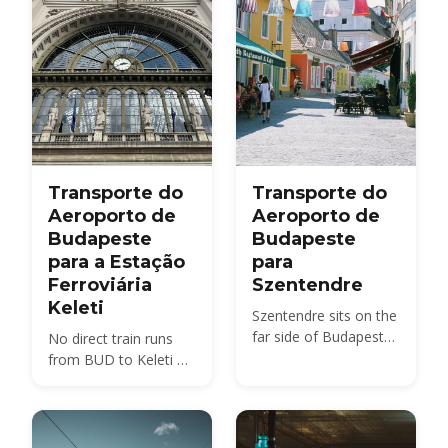
Transporte do
Transporte do
Aeroporto de
Aeroporto de
Budapeste
Budapeste
para a Estação
para
Ferroviária
Szentendre
Keleti
Szentendre sits on the
far side of Budapest
No direct train runs
from BUD — about 40
from BUD to Keleti —
km by road, not the 20
compare the 100E
km usually quoted.
plus metro M4, the
Here is every route,
850 HUF budget route,
with 2026 fares.
and 2026 taxi fares