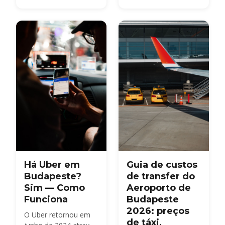
tempo você realmente
balcões de guarda-
precisa e o que ver em
volumes com pessoal
Budapeste entre voos.
nos Terminais 2A e
2B, cacifos
automáticos 24 horas,
preços e horários de
funcionamento.
Há Uber em
Guia de custos
Budapeste?
de transfer do
Sim — Como
Aeroporto de
Funciona
Budapeste
2026: preços
O Uber retornou em
de táxi,