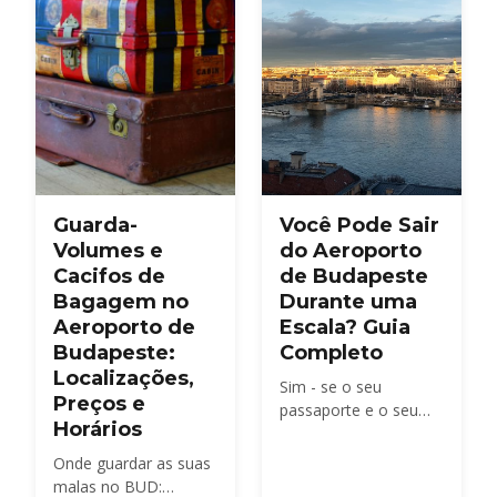
chegar do BUD ao
centro da cidade.
Guarda-
Você Pode Sair
Volumes e
do Aeroporto
Cacifos de
de Budapeste
Bagagem no
Durante uma
Aeroporto de
Escala? Guia
Budapeste:
Completo
Localizações,
Sim - se o seu
Preços e
passaporte e o seu
Horários
horário permitirem. As
regras de trânsito de
Onde guardar as suas
Schengen, quanto
malas no BUD: