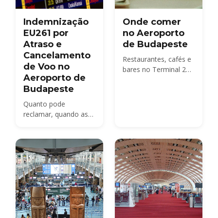
Indemnização
Onde comer
EU261 por
no Aeroporto
Atraso e
de Budapeste
Cancelamento
Restaurantes, cafés e
de Voo no
bares no Terminal 2
Aeroporto de
— do SkyCourt Food
Budapeste
Market às opções
para levar antes do
Quanto pode
seu portão.
reclamar, quando as
companhias aéreas
são obrigadas a pagar
e como apresentar
um pedido de
indemnização após
um voo com
problemas a partir do
BUD