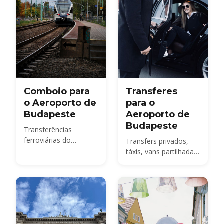
pena alugar no
aeroporto ou na
cidade.
Comboio para
Transferes
o Aeroporto de
para o
Budapeste
Aeroporto de
Budapeste
Transferências
ferroviárias do
Transfers privados,
Aeroporto
táxis, vans partilhadas
Internacional de
e o autocarro 100E do
Budapeste
BUD até à cidade -
compare os preços de
2026 e saiba como
reservar
antecipadamente.