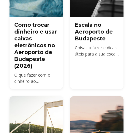
Como trocar
Escala no
dinheiro e usar
Aeroporto de
caixas
Budapeste
eletrônicos no
Coisas a fazer e dicas
Aeroporto de
úteis para a sua escala
Budapeste
no Aeroporto de
(2026)
Budapeste
O que fazer com o
dinheiro ao
desembarcar no
Aeroporto de
Budapeste: quais
caixas eletrônicos
evitar, por que pagar
em forint e quanto
dinheiro em espécie
você realmente