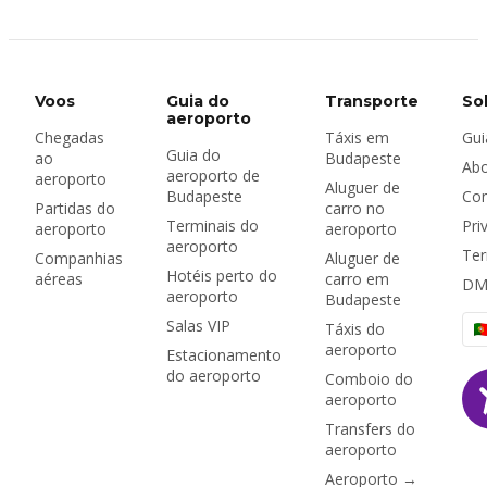
após o pouso —
Explore as suas
controle de
opções!
passaportes,
bagagem, alfândega e
transporte para o
Voos
Guia do
Transporte
So
centro da cidade.
aeroporto
Chegadas
Táxis em
Gui
Guia do
ao
Budapeste
Ab
aeroporto de
aeroporto
Aluguer de
Budapeste
Con
Partidas do
carro no
Terminais do
Pri
aeroporto
aeroporto
aeroporto
Ter
Companhias
Aluguer de
Hotéis perto do
aéreas
carro em
DM
aeroporto
Budapeste
Salas VIP
Táxis do
aeroporto
Estacionamento
do aeroporto
Comboio do
aeroporto
Transfers do
aeroporto
Aeroporto →