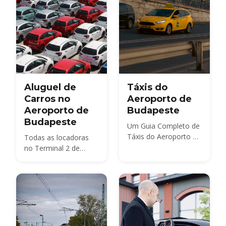
Aluguel de
Táxis do
Carros no
Aeroporto de
Aeroporto de
Budapeste
Budapeste
Um Guia Completo de
Táxis do Aeroporto de
Todas as locadoras
Budapeste
no Terminal 2 de
BUD, quanto custa
um carro em 2026, os
documentos e
depósito necessários,
seguro e o adesivo de
rodovia húngaro —
além de se vale a