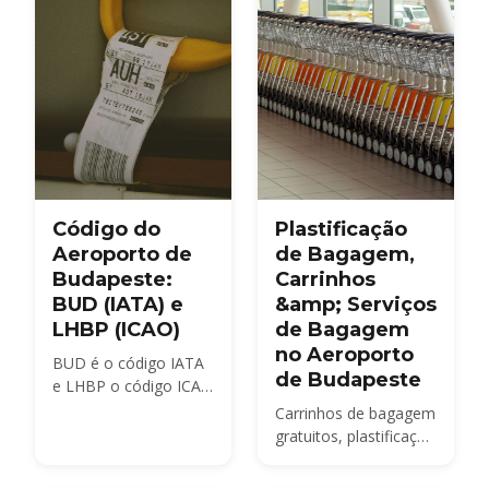
Código do
Plastificação
Aeroporto de
de Bagagem,
Budapeste:
Carrinhos
BUD (IATA) e
&amp; Serviços
LHBP (ICAO)
de Bagagem
no Aeroporto
BUD é o código IATA
de Budapeste
e LHBP o código ICAO
do Aeroporto
Carrinhos de bagagem
Internacional Ferenc
gratuitos, plastificação
Liszt de Budapeste,
BagWrap a partir de
que os locais ainda
~HUF 4,200, regras