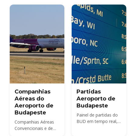
Budapeste
Liszt de Budapeste
Companhias
Partidas
Aéreas do
Aeroporto de
Aeroporto de
Budapeste
Budapeste
Painel de partidas do
BUD em tempo real,
Companhias Aéreas
além de horários de
Convencionais e de
check-in, segurança,
Baixo Custo no