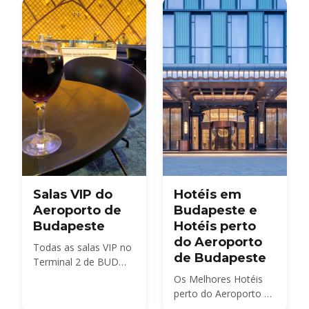
Holiday, Smart, City
transfer comparadas,
Break, Terminal,
com preços e tempos.
Premium e a zona de
recolha de
passageiros — com
preços 2026,
distâncias de
caminhada e a opção
mais barata para cada
duração de estadia.
Salas VIP do
Hotéis em
Aeroporto de
Budapeste e
Budapeste
Hotéis perto
do Aeroporto
Todas as salas VIP no
de Budapeste
Terminal 2 de BUD
comparadas —
Os Melhores Hotéis
SkyCourt, Plaza
perto do Aeroporto de
Premium, as salas
Budapeste e no