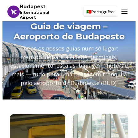
Budapest
Português
International
Airport
Guia de viagem –
Aeroporto de Budapeste
Todos os nossos guias num só lugar:
transporte para a cidade, terminais,
estacionamento, escalas, bagagem, hotéis e
mais — tudo para uma passagem tranquila
pelo aeroporto de Budapeste (BUD).