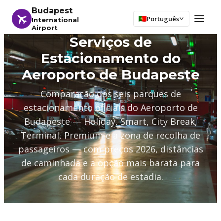
Budapest
Português
International
Airport
Serviços de
Estacionamento do
Aeroporto de Budapeste
Comparação dos seis parques de
estacionamento oficiais do Aeroporto de
Budapeste — Holiday, Smart, City Break,
Terminal, Premium e a zona de recolha de
passageiros — com preços 2026, distâncias
de caminhada e a opção mais barata para
cada duração de estadia.