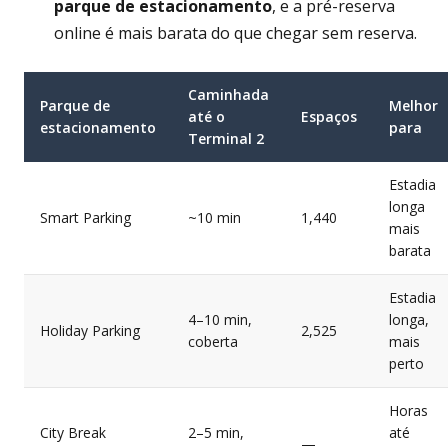
parque de estacionamento
, e a pré-reserva
online é mais barata do que chegar sem reserva.
Caminhada
Parque de
Melhor
até o
Espaços
estacionamento
para
Terminal 2
Estadia
longa
Smart Parking
~10 min
1,440
mais
barata
Estadia
4–10 min,
longa,
Holiday Parking
2,525
coberta
mais
perto
Horas
City Break
2–5 min,
até
—