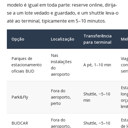
modelo é igual em toda parte: reserve online, dirija-
se a um lote vedado e guardado, e um shuttle leva-o
até ao terminal, tipicamente em 5–10 minutos.
Transferência
Opção
Localização
Mel
para terminal
Nas
Parques de
Via
instalações
estacionamento
A pé, 1–10 min
con
do
oficiais BUD
sem
aeroporto
Est
Fora do
Shuttle, ~5–10
lon
Park&Fly
aeroporto,
min
orç
perto
lim
Fora do
Est
BUDCAR
Shuttle, ~5–10
aeroporto,
de 