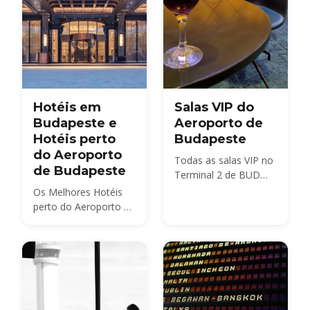
Hotéis em
Salas VIP do
Budapeste e
Aeroporto de
Hotéis perto
Budapeste
do Aeroporto
Todas as salas VIP no
de Budapeste
Terminal 2 de BUD
comparadas —
Os Melhores Hotéis
SkyCourt, Plaza
perto do Aeroporto de
Premium, as salas
Budapeste e no
Platinum 2A e 2B, as
Centro de Budapeste
salas Mastercard e
Tungsram e o serviço
bud:vip — com preços
de acesso walk-in em
2026, horários de