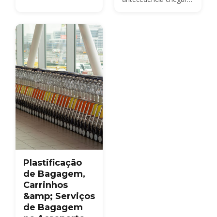
ao Aeroporto de
Budapeste (BUD): 2
horas para voos
Schengen, 3 horas
para voos não-
Schengen. O check-in
encerra 40 min antes,
as portas 30 min
antes — além de Fast
Track, horários de
pico e dicas de self-
service.
Plastificação
de Bagagem,
Carrinhos
&amp; Serviços
de Bagagem