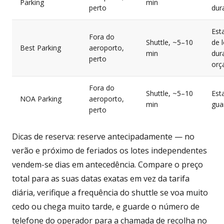
Parking
min
perto
dur
Est
Fora do
Shuttle, ~5–10
de 
Best Parking
aeroporto,
min
dur
perto
orç
Fora do
Shuttle, ~5–10
Est
NOA Parking
aeroporto,
min
gua
perto
Dicas de reserva: reserve antecipadamente — no
verão e próximo de feriados os lotes independentes
vendem-se dias em antecedência. Compare o preço
total para as suas datas exatas em vez da tarifa
diária, verifique a frequência do shuttle se voa muito
cedo ou chega muito tarde, e guarde o número de
telefone do operador para a chamada de recolha no