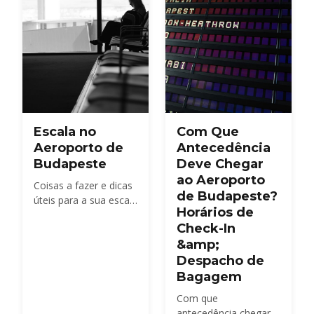
funcionamento e
acesso Priority Pass.
Escala no
Com Que
Aeroporto de
Antecedência
Budapeste
Deve Chegar
ao Aeroporto
Coisas a fazer e dicas
de Budapeste?
úteis para a sua escala
Horários de
no Aeroporto de
Check-In
Budapeste
&amp;
Despacho de
Bagagem
Com que
antecedência chegar