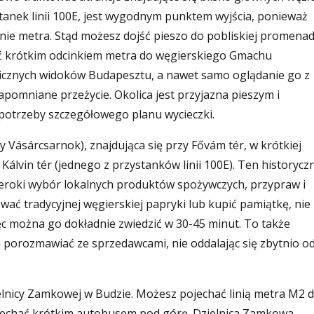
tanek linii 100E, jest wygodnym punktem wyjścia, ponieważ
linie metra. Stąd możesz dojść pieszo do pobliskiej promena
ać krótkim odcinkiem metra do węgierskiego Gmachu
onicznych widoków Budapesztu, a nawet samo oglądanie go z
omniane przeżycie. Okolica jest przyjazna pieszym i
z potrzeby szczegółowego planu wycieczki.
 Vásárcsarnok), znajdująca się przy Fővám tér, w krótkiej
Kálvin tér (jednego z przystanków linii 100E). Ten historycz
zeroki wybór lokalnych produktów spożywczych, przypraw i
ać tradycyjnej węgierskiej papryki lub kupić pamiątkę, nie
ęc można go dokładnie zwiedzić w 30-45 minut. To także
 i porozmawiać ze sprzedawcami, nie oddalając się zbytnio o
ielnicy Zamkowej w Budzie. Możesz pojechać linią metra M2 
 wjechać krótkim autobusem pod górę. Dzielnica Zamkowa