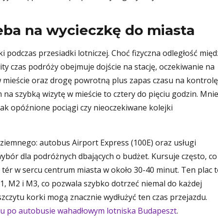
eba na wycieczkę do miasta
 podczas przesiadki lotniczej. Choć fizyczna odległość międ
ity czas podróży obejmuje dojście na stację, oczekiwanie na
w mieście oraz drogę powrotną plus zapas czasu na kontrolę
na szybką wizytę w mieście to cztery do pięciu godzin. Mnie
 jak opóźnione pociągi czy nieoczekiwane kolejki
ziemnego: autobus Airport Express (100E) oraz usługi
bór dla podróżnych dbających o budżet. Kursuje często, co
c tér w sercu centrum miasta w około 30-40 minut. Ten plac 
M1, M2 i M3, co pozwala szybko dotrzeć niemal do każdej
szczytu korki mogą znacznie wydłużyć ten czas przejazdu.
u po autobusie wahadłowym lotniska Budapeszt
.