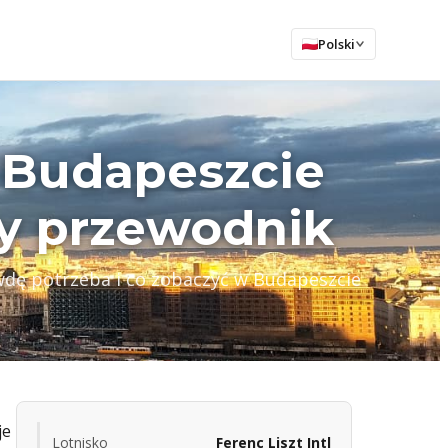
Polski
 Budapeszcie
y przewodnik
rawdę potrzeba i co zobaczyć w Budapeszcie
je
Lotnisko
Ferenc Liszt Intl