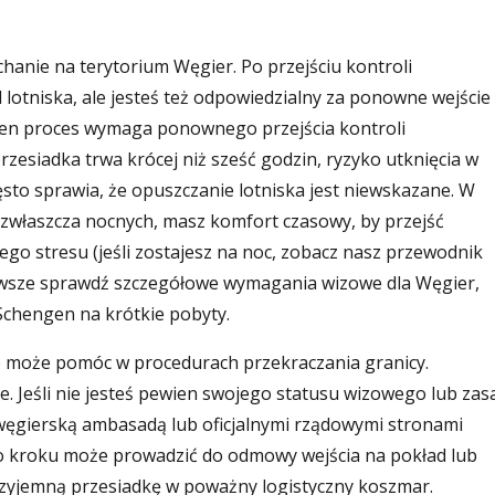
echanie na terytorium Węgier. Po przejściu kontroli
otniska, ale jesteś też odpowiedzialny za ponowne wejście
Ten proces wymaga ponownego przejścia kontroli
rzesiadka trwa krócej niż sześć godzin, ryzyko utknięcia w
zęsto sprawia, że opuszczanie lotniska jest niewskazane. W
 zwłaszcza nocnych, masz komfort czasowy, by przejść
ego stresu (jeśli zostajesz na noc, zobacz nasz przewodnik
awsze sprawdź szczegółowe wymagania wizowe dla Węgier,
Schengen na krótkie pobyty.
ie może pomóc w procedurach przekraczania granicy.
. Jeśli nie jesteś pewien swojego statusu wizowego lub zas
z węgierską ambasadą lub oficjalnymi rządowymi stronami
o kroku może prowadzić do odmowy wejścia na pokład lub
zyjemną przesiadkę w poważny logistyczny koszmar.