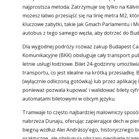
najprostsza metoda. Zatrzymuje się tylko na Kálvi
możesz łatwo przesiąść się na linię metra M2, któ
kluczowe zabytki, takie jak Gmach Parlamentu i 
autobus z tego samego węzła, aby dotrzeć do Bud
Dla wygodnej podróży rozważ zakup Budapest Ca
Komunikacyjne (BKK) obsługuje cały transport pub
letnie usługi łodziowe. Bilet 24-godzinny umożli
transportu, co jest idealne na krótką przesiadkę. 
(wyłącznie odliczoną gotówką) lub przez aplikację 
ponieważ pozwala kupować i walidować bilety cyfr
automatami biletowymi w obcym języku.
Tramwaje to często najbardziej malowniczy sposó
nabrzeża Dunaju, oferując zapierające dech w pier
biegną wzdłuż Alei Andrássy'ego, historycznego b
praktyczne, ale obsługują obszary nieobjęte tramw