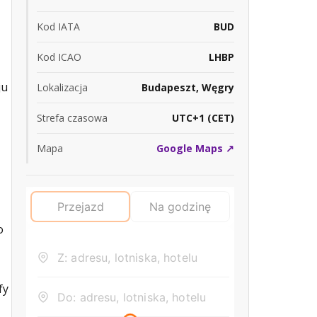
Kod IATA
BUD
Kod ICAO
LHBP
ju
Lokalizacja
Budapeszt, Węgry
Strefa czasowa
UTC+1 (CET)
Mapa
Google Maps ↗
o
fy