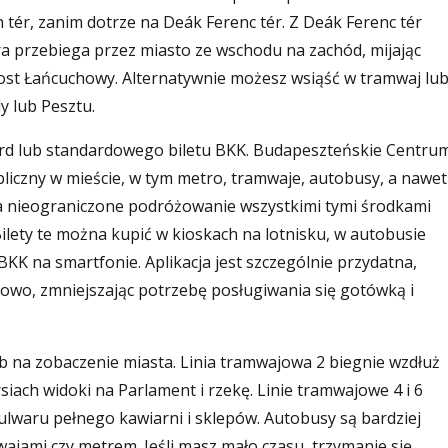
n tér, zanim dotrze na Deák Ferenc tér. Z Deák Ferenc tér
ra przebiega przez miasto ze wschodu na zachód, mijając
Most Łańcuchowy. Alternatywnie możesz wsiąść w tramwaj lu
y lub Pesztu.
rd lub standardowego biletu BKK. Budapeszteńskie Centru
liczny w mieście, w tym metro, tramwaje, autobusy, a nawet
wia nieograniczone podróżowanie wszystkimi tymi środkami
Bilety te można kupić w kioskach na lotnisku, w autobusie
BKK na smartfonie. Aplikacja jest szczególnie przydatna,
owo, zmniejszając potrzebę posługiwania się gotówką i
b na zobaczenie miasta. Linia tramwajowa 2 biegnie wzdłuż
siach widoki na Parlament i rzekę. Linie tramwajowe 4 i 6
ulwaru pełnego kawiarni i sklepów. Autobusy są bardziej
ajami czy metrem. Jeśli masz mało czasu, trzymanie się