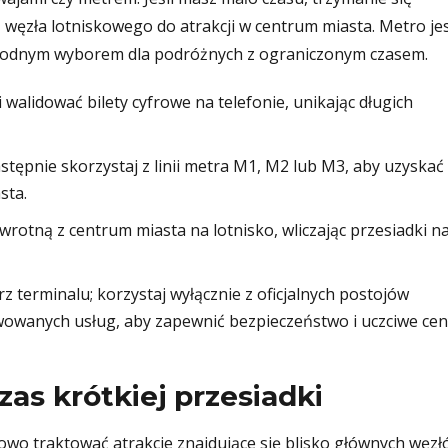
 węzła lotniskowego do atrakcji w centrum miasta. Metro je
ezawodnym wyborem dla podróżnych z ograniczonym czasem.
i walidować bilety cyfrowe na telefonie, unikając długich
tępnie skorzystaj z linii metra M1, M2 lub M3, aby uzyskać
sta.
rotną z centrum miasta na lotnisko, wliczając przesiadki n
 terminalu; korzystaj wyłącznie z oficjalnych postojów
wowanych usług, aby zapewnić bezpieczeństwo i uczciwe cen
zas krótkiej przesiadki
towo traktować atrakcje znajdujące się blisko głównych węz