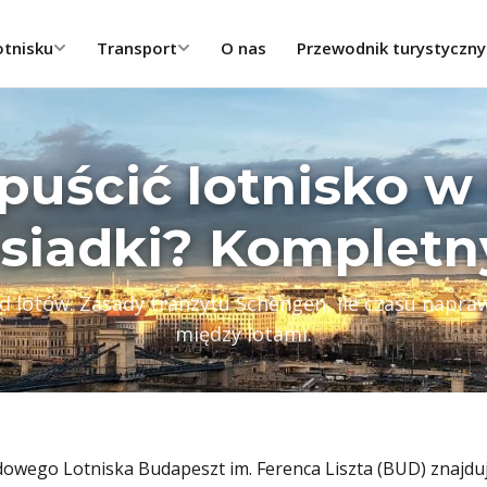
otnisku
Transport
O nas
Przewodnik turystyczny
puścić lotnisko w
esiadki? Kompletn
ład lotów. Zasady tranzytu Schengen, ile czasu nap
między lotami.
owego Lotniska Budapeszt im. Ferenca Liszta (BUD) znajdu