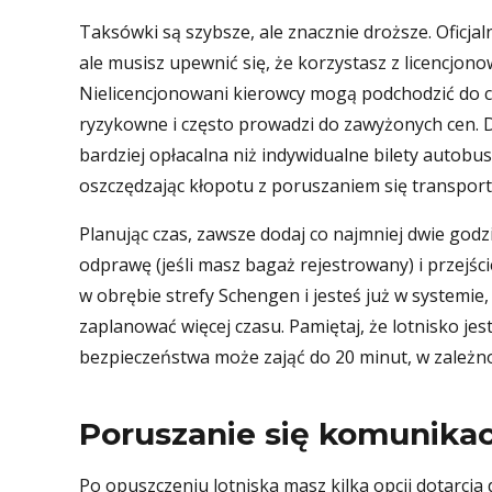
Taksówki są szybsze, ale znacznie droższe. Oficja
ale musisz upewnić się, że korzystasz z licencjon
Nielicencjonowani kierowcy mogą podchodzić do cie
ryzykowne i często prowadzi do zawyżonych cen. 
bardziej opłacalna niż indywidualne bilety autobu
oszczędzając kłopotu z poruszaniem się transpor
Planując czas, zawsze dodaj co najmniej dwie god
odprawę (jeśli masz bagaż rejestrowany) i przejści
w obrębie strefy Schengen i jesteś już w systemie,
zaplanować więcej czasu. Pamiętaj, że lotnisko jes
bezpieczeństwa może zająć do 20 minut, w zależnoś
Poruszanie się komunikacj
Po opuszczeniu lotniska masz kilka opcji dotarcia