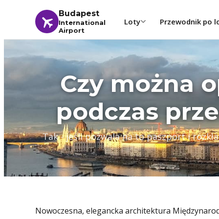
Budapest
Loty
Przewodnik po l
International
Airport
Czy można o
podczas prz
Tak - jeśli pozwala na to paszport i rozk
Nowoczesna, elegancka architektura Międzynarod