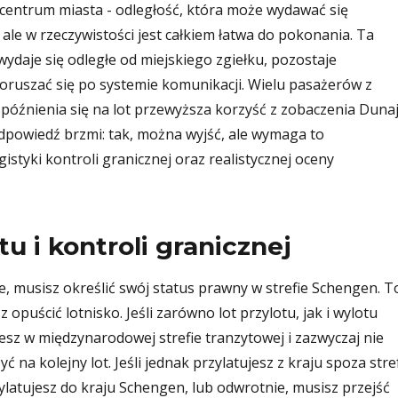
 centrum miasta - odległość, która może wydawać się
e w rzeczywistości jest całkiem łatwa do pokonania. Ta
 wydaje się odległe od miejskiego zgiełku, pozostaje
poruszać się po systemie komunikacji. Wielu pasażerów z
spóźnienia się na lot przewyższa korzyść z zobaczenia Duna
odpowiedź brzmi: tak, można wyjść, ale wymaga to
styki kontroli granicznej oraz realistycznej oceny
u i kontroli granicznej
e, musisz określić swój status prawny w strefie Schengen. T
opuścić lotnisko. Jeśli zarówno lot przylotu, jak i wylotu
esz w międzynarodowej strefie tranzytowej i zazwyczaj nie
ć na kolejny lot. Jeśli jednak przylatujesz z kraju spoza stre
 wylatujesz do kraju Schengen, lub odwrotnie, musisz przejść