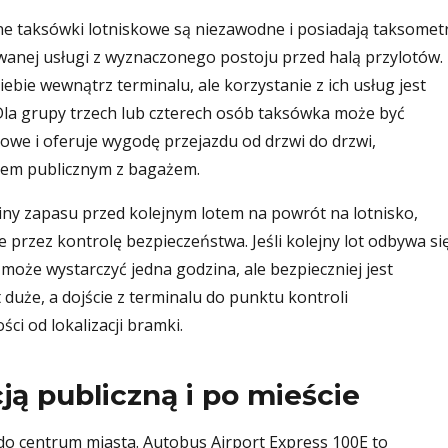
lne taksówki lotniskowe są niezawodne i posiadają taksometr
owanej usługi z wyznaczonego postoju przed halą przylotów.
bie wewnątrz terminalu, ale korzystanie z ich usług jest
Dla grupy trzech lub czterech osób taksówka może być
sowe i oferuje wygodę przejazdu od drzwi do drzwi,
tem publicznym z bagażem.
ziny zapasu przed kolejnym lotem na powrót na lotnisko,
e przez kontrolę bezpieczeństwa. Jeśli kolejny lot odbywa si
 może wystarczyć jedna godzina, ale bezpieczniej jest
t duże, a dojście z terminalu do punktu kontroli
ci od lokalizacji bramki.
ą publiczną i po mieście
 do centrum miasta. Autobus Airport Express 100E to