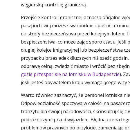
węgierską kontrolę graniczną.
Przejście kontroli granicznej oznacza oficjalne wj
paszportowej możesz swobodnie opuścić terminal l
do strefy bezpieczeństwa przed kolejnym lotem. 
bezpieczeństwa, co może zająć sporo czasu. Jeśli p
długiej kolejce imigracyjnej lub bezpieczeństwa c
przypadku przesiadek dłuższych niż sześć godzin,
odprawę celną, zwiedzić miasto i wrócić bez zbędn
gdzie przespać się na lotnisku w Budapeszcie
). Z
jeśli jesteś obywatelem kraju wymagającego wizy 
Warto również zaznaczyć, że personel lotniska n
Odpowiedzialność spoczywa w całości na pasażerze
tranzytu dla swojej narodowości, skonsultuj się 
podróżniczymi przed wyjazdem. Błędna ocena teg
problemów prawnych po przylocie, zamieniając pr