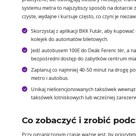
systemu metra to najszybszy sposób na dotarcie z
czyste, wydajne i kursuje często, co czyni je ni
Skorzystaj z aplikacji BKK Futár, aby kupować 
kolejek do automatów biletowych.
Jedź autobusem 100E do Deák Ferenc tér, a nas
bezpośredni dostęp do zabytków centrum mia
Zaplanuj co najmniej 40-50 minut na drogę pow
metro i autobus.
Unikaj nielicencjonowanych taksówek wewnątrz
taksówek lotniskowych lub wcześniej zarezer
Co zobaczyć i zrobić podc
Przy ograniczonym czasie ważne jest, by prioryte