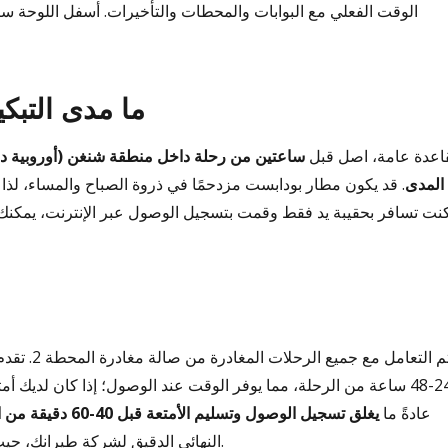
الوقت الفعلي مع البوابات والمحطات والتأخيرات. أسفل اللوحة 
ما مدى التبك
اعدة عامة، اصل قبل
ساعتين من رحلة داخل منطقة شنغن (أوروبية دا
المدى
. قد يكون مطار بودابست مزدحمًا في ذروة الصباح والمساء، لذا
نت تسافر بحقيبة يد فقط وقمت بتسجيل الوصول عبر الإنترنت، يمكنك الو
يتم التعام
24-48 ساعة من الرحلة، مما يوفر الوقت عند الوصول؛ إذا كان لديك
عادةً ما
يغلق تسجيل الوصول وتسليم الأمتعة قبل 40-60 دقيقة من المغادرة
النهائي الدقيق لشركة طيرانك، حيث تكون شركات الطيران منخفضة التكلفة غالبًا أكثر صرامة.