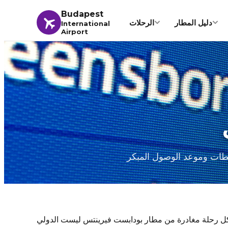
Budapest
دليل المطار
الرحلات
International
Airport
لة مغادرة من مطار بودابست فيرينتس ليست الدولي (BUD) على لوحة المغادرة المباشرة أدناه، والتي يتم تحديثها في