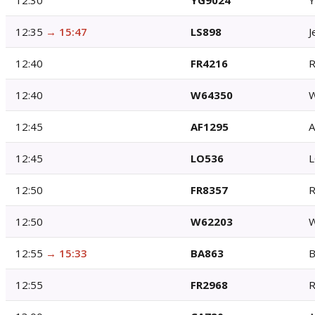
12:30
YG9024
Y
12:35
→
15:47
LS898
J
12:40
FR4216
R
12:40
W64350
W
12:45
AF1295
A
12:45
LO536
L
12:50
FR8357
R
12:50
W62203
W
12:55
→
15:33
BA863
B
12:55
FR2968
R