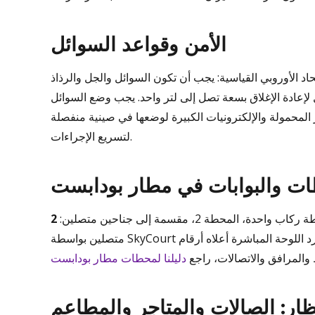
الأمن وقواعد السوائل
اد الأوروبي القياسية: يجب أن تكون السوائل والجل والرذاذ
عادة الإغلاق بسعة تصل إلى لتر واحد. يجب وضع السوائل
 المحمولة والإلكترونيات الكبيرة لوضعها في صينية منفصلة
لتسريع الإجراءات.
ت والبوابات في مطار بودابست
المحطة 2، مقسمة إلى جناحين متصلين:
متصلين بواسطة SkyCourt المركزي. تعرض بطاقة الصعود الخاصة بك البوابة الصحيحة، وتسرد اللوحة المباشرة أعلاه أرقام
والمرافق والاتصالات، راجع
دليلنا لمحطات مطار بودابست
نتظار: الصالات والمتاجر والمطاعم