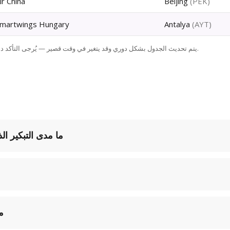
ir China
Beijing
(
PEK
)
martwings Hungary
Antalya
(
AYT
)
الأوقات بالتوقيت المحلي لبودابست (CET/CEST). يتم تحديث الجدول بشكل دوري وقد يتغير في وقت قصير — يُرجى التأكد دائمًا من شركة الطيران قبل السفر.
ما مدى التبكير ا
م