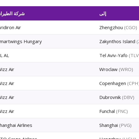
إلى
شركة الطيرا
ridiron Air
Zhengzhou
(
CGO
)
martwings Hungary
Zakynthos Island
(
L AL
Tel Aviv-Yafo
(
TLV
izz Air
Wroclaw
(
WRO
)
izz Air
Copenhagen
(
CPH
izz Air
Dubrovnik
(
DBV
)
izz Air
Funchal
(
FNC
)
hanghai Airlines
Shanghai
(
PVG
)