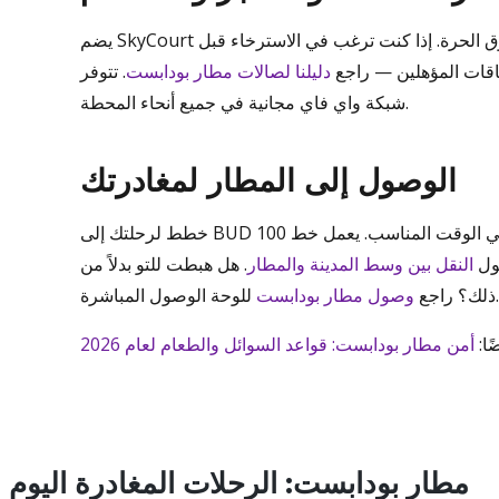
يضم SkyCourt والأجنحة الجوية مجموعة جيدة من المقاهي والمطاعم ومتاجر السوق الحرة. إذا كنت ترغب في الاسترخاء قبل
طاقات المؤهلين — راجع
دليلنا لصالات مطار بودابست
. تتوفر
شبكة واي فاي مجانية في جميع أنحاء المحطة.
الوصول إلى المطار لمغادرتك
خطط لرحلتك إلى BUD في الوقت المناسب. يعمل خط 100E السريع على مدار الساعة إلى المحطة 2، أو يمكنك استخدام سيارة
حول
النقل بين وسط المدينة والمطار
. هل هبطت للتو بدلاً من
للوحة الوصول المباشرة.
ذلك؟ راجع
وصول مطار بودابست
ًا:
أمن مطار بودابست: قواعد السوائل والطعام لعام 2026
مطار بودابست: الرحلات المغادرة اليوم