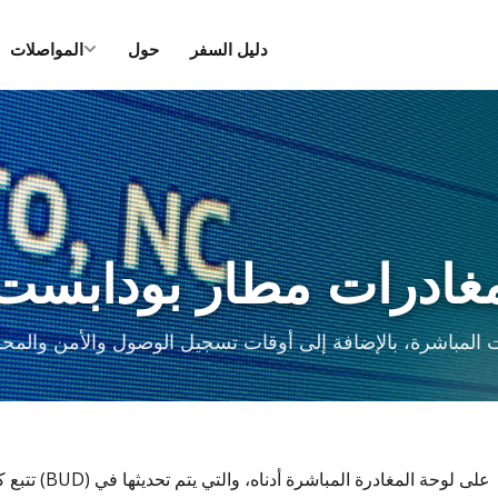
دليل السفر
حول
المواصلات
غادرات مطار بودابست
تتبع كل رح