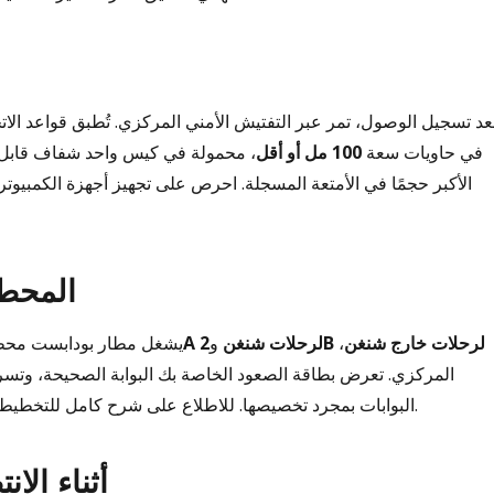
عد تسجيل الوصول، تمر عبر التفتيش الأمني المركزي. تُطبق قواعد الاتح
في حاويات سعة
100 مل أو أقل
، محمولة في كيس واحد شفاف قابل لإ
الأكبر حجمًا في الأمتعة المسجلة. احرص على تجهيز أجهزة الكمبيوتر
المحطا
2B لرحلات خارج شنغن
،
2A لرحلات شنغن
و
يشغل مطار بودابست محطة ركاب واحدة، 
.
البوابات بمجرد تخصيصها. للاطلاع على شرح كامل للتخطيط 
أثناء الا