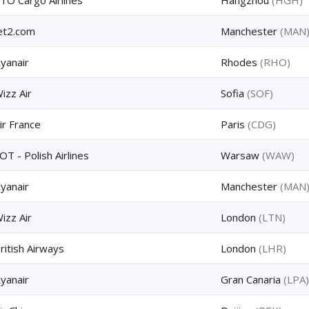
TO Cargo Airlines
Hangzhou
(
HGH
)
et2.com
Manchester
(
MAN
yanair
Rhodes
(
RHO
)
izz Air
Sofia
(
SOF
)
ir France
Paris
(
CDG
)
OT - Polish Airlines
Warsaw
(
WAW
)
yanair
Manchester
(
MAN
izz Air
London
(
LTN
)
ritish Airways
London
(
LHR
)
yanair
Gran Canaria
(
LPA
)