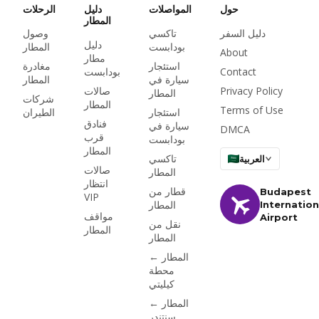
حول
المواصلات
دليل
الرحلات
المطار
دليل السفر
تاكسي
وصول
دليل
بودابست
المطار
About
مطار
استئجار
مغادرة
Contact
بودابست
سيارة في
المطار
Privacy Policy
صالات
المطار
شركات
المطار
Terms of Use
استئجار
الطيران
فنادق
سيارة في
DMCA
قرب
بودابست
المطار
تاكسي
العربية
صالات
المطار
انتظار
قطار من
Budapest
VIP
المطار
Internation
مواقف
Airport
نقل من
المطار
المطار
المطار ←
محطة
كيليتي
المطار ←
سنتندر