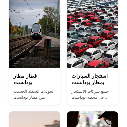
and 2026 taxi fares
under the new airport
surcharge.
استئجار السيارات
قطار مطار
بمطار بودابست
بودابست
جميع شركات الاستئجار
تحويلات السكك الحديدية
في محطة بودابست
من مطار بودابست
الدولية (BUD) المحطة 2،
الدولي
وتكلفة السيارة في عام
2026، والمستندات
والعربون المطلوب،
والتأمين والرسوم