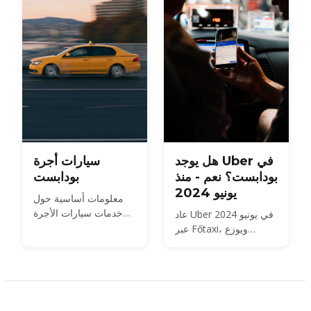
المجرية للطرق السريعة
— بالإضافة إلى ما إذا
كنت بحاجة فعلاً لاستئجار
سيارة من المطار أو من
المدينة.
هل يوجد Uber في
سيارات أجرة
بودابست؟ نعم - منذ
بودابست
يونيو 2024
معلومات أساسية حول
خدمات سيارات الأجرة
عاد Uber في يونيو 2024
في بودابست
عبر Főtaxi، ويوزع
سيارات الأجرة المرخصة
بسعر العداد المنظم من
قبل المدينة. إليك ما يعنيه
ذلك بالنسبة للأسعار
والمطار وBolt.