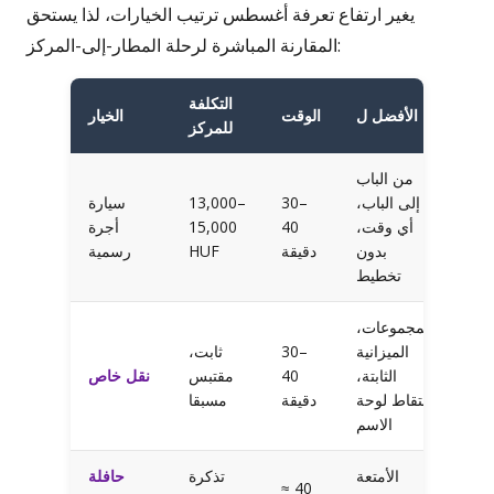
يغير ارتفاع تعرفة أغسطس ترتيب الخيارات، لذا يستحق
المقارنة المباشرة لرحلة المطار-إلى-المركز:
التكلفة
الأفضل ل
الوقت
الخيار
للمركز
من الباب
إلى الباب،
30–
13,000–
سيارة
أي وقت،
40
15,000
أجرة
بدون
دقيقة
HUF
رسمية
تخطيط
المجموعات،
الميزانية
30–
ثابت،
الثابتة،
40
مقتبس
نقل خاص
التقاط لوحة
دقيقة
مسبقا
الاسم
الأمتعة
تذكرة
حافلة
≈ 40