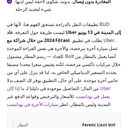
المغادرة بدون إيصال.
بدونه، شكوى لاحقة ليس لديها
شيء لتحديد الرحلة.
تطبيقات النقل بالدراجة تستحق الفهم هنا، لأنها في BUD
ليست طريقة حول التعرفة.
عاد Uber إلى المدينة في 13 يونيو
: تطلب في تطبيق Uber،
2024 من خلال شراكة مع Főtaxi
تصل سيارة أجرة مرخصة، والأجرة هي نفس القراءة الموحدة
للعداد — رسم المطار مشمول. Bolt أيضا يعمل بالمطار من
خلال مركبات تاكسي مرخصة، لكنه يقتبس سعرا محددا مسبقا
يحدده التسعير الديناميكي الخاص به، لذا قد ينزل على أي من
جانبي أجرة موحدة. على أي حال، التطبيق يوفر لك الصف بدلا
من المال؛ التفاصيل موجودة في دليلنا لـ
ما إذا كان Uber
يعمل في بودابست
. للأسعار والترخيص وقواعد الدفع عبر
.
المدينة وليس بالمطار، انظر
سيارات الأجرة في بودابست
Ferenc Liszt Intl
المطار