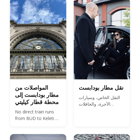
km usually quoted.
وسيارة الأجرة والنقل
Here is every route,
الخاص، مع الأسعار
with 2026 fares.
والأوقات.
نقل مطار بودابست
المواصلات من
مطار بودابست إلى
النقل الخاص، وسيارات
محطة قطار كيليتي
الأجرة، والحافلات
المشتركة، وحافلة 100E
No direct train runs
من BUD إلى المدينة -
from BUD to Keleti —
قارن أسعار عام 2026
compare the 100E
وكيفية الحجز المسبق.
plus metro M4, the
850 HUF budget route,