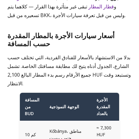
و
قطار المطار
تبقى غير متأثرة بهذا القرار — كلاهما يتم
تسعيره من قبل BKK، وليس من قبل تعرفة سيارات الأجرة.
أسعار سيارات الأجرة بالمطار المقدرة
حسب المسافة
بدلا من الاستشهاد بالأسعار للفنادق الفردية، التي تختلف حسب
الشارع، الجدول أدناه يتيح لك مطابقة مسافتك الخاصة. تشمل
جميع الأرقام رسم بدء المطار البالغ 2,100 HUF وتستبعد وقت
الانتظار.
الأجرة
المسافة
المقدرة
الوجهة النموذجية
من
بالعداد
BUD
≈ 7,300
Kőbánya، مناطق
HUF
10 كم
جنوب بيست