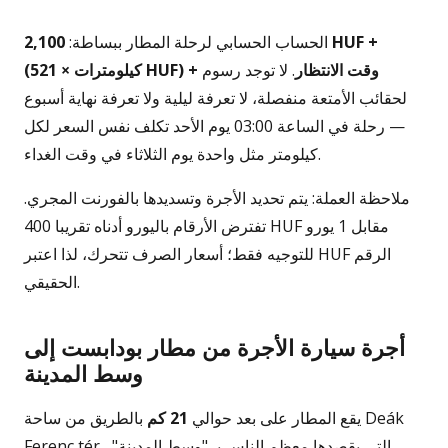
الحساب الحسابي لرحلة المطار ببساطة:
2,100 HUF +
(كيلومترات × 521 HUF) + وقت الانتظار
. لا توجد رسوم
لحقائب الأمتعة منفصلة، لا تعرفة ليلية ولا تعرفة نهاية أسبوع
— رحلة في الساعة 03:00 يوم الأحد تكلف نفس السعر لكل
كيلومتر مثل واحدة يوم الثلاثاء في وقت الغداء.
ملاحظة العملة: يتم تحديد الأجرة وتسديدها بالفورنت المجري.
تفترض الأرقام باليورو أدناه تقريبا 400 HUF مقابل 1 يورو
للتوجيه فقط؛ أسعار الصرف تتحرك، لذا اعتبر HUF الرقم
الحقيقي.
أجرة سيارة الأجرة من مطار بودابست إلى
وسط المدينة
يقع المطار على بعد حوالي
21 كم
بالطريق من ساحة Deák
Ferenc tér، التي يقصدها معظم الناس بـ "وسط المدينة".