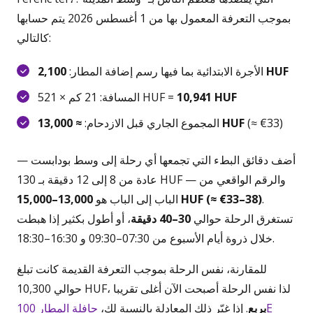
بموجب التعرفة المعمول بها من 1 أغسطس 2026 يتم حسابها
كالتالي:
2,100 HUF
الأجرة الابتدائية بما فيها رسم إضافة المطار:
10,941 HUF
المسافة: 21 كم × 521 HUF =
(≈ €33)
≈ 13,000 HUF
المجموع الجاري قبل الازدحام:
أضف دقائق البطء التي تجمعها أي رحلة إلى وسط بودابست —
عادة من 8 إلى 12 دقيقة بـ 130 HUF — والرقم الواقعي من
.
13,000–15,000 HUF (≈ €33–38)
الباب إلى الباب هو
تستغرق الرحلة حوالي
30–40 دقيقة
، أو أطول بكثير إذا هبطت
خلال ذروة أيام الأسبوع من 07:30–09:30 و 16:30–18:30.
للمقارنة، نفس الرحلة بموجب التعرفة القديمة كانت تبلغ
حوالي 10,300 HUF، لذا نفس الرحلة أصبحت الآن أغلى تقريبا
حافلة المطار 100E
بربع
. إذا غيّر ذلك المعادلة بالنسبة لك،