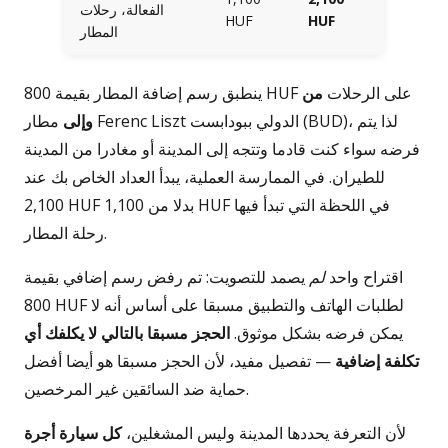
الفعالة، رحلات
HUF
HUF
المطار
ينطبق رسم إضافة المطار بقيمة 800 HUF على الرحلات
من
وإلى
مطار Ferenc Liszt الدولي ببودابست (BUD)، لذا يتم
فرضه سواء كنت قادما وتتجه إلى المدينة أو مغادرا من المدينة
للطيران. في الممارسة العملية، يبدأ العداد الخاص بك عند
2,100 HUF بدلا من 1,100 HUF في اللحظة التي تبدأ فيها
رحلة المطار.
اقتراح واحد
لم
يصمد للتصويت: تم رفض رسم إضافي بقيمة
800 HUF لطلبات الهاتف والتطبيق مسبقا على أساس أنه لا
يمكن فرضه بشكل موثوق.
الحجز مسبقا بالتالي لا يكلفك أي
تكلفة إضافية
— تفصيل مفيد، لأن الحجز مسبقا هو أيضا أفضل
حماية ضد السائقين غير المرخصين.
لأن التعرفة يحددها المدينة وليس المشغلين،
كل سيارة أجرة