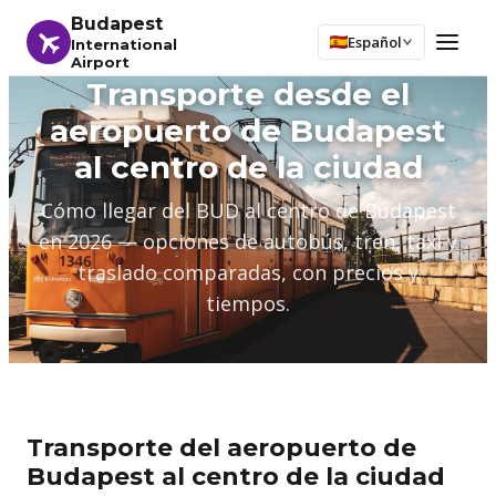
Budapest
Español
International
Airport
Transporte desde el
aeropuerto de Budapest
al centro de la ciudad
Cómo llegar del BUD al centro de Budapest
en 2026 — opciones de autobús, tren, taxi y
traslado comparadas, con precios y
tiempos.
Transporte del aeropuerto de
Budapest al centro de la ciudad