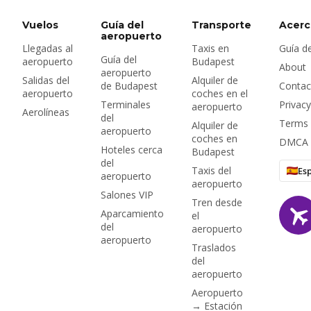
las regiones vinícolas
alrededor de Eger.
Vuelos
Guía del
Transporte
Acerc
Esta guía cubre todas
aeropuerto
Llegadas al
Taxis en
Guía de
las empresas de
Guía del
aeropuerto
Budapest
alquiler en BUD, qué
About
aeropuerto
cuesta realmente en
Salidas del
Alquiler de
de Budapest
Contac
aeropuerto
coches en el
2026, los documentos
Terminales
Privacy
aeropuerto
y la fianza que
Aerolíneas
del
necesita, seguros y la
Terms 
Alquiler de
aeropuerto
viñeta de autopista
coches en
DMCA
Hoteles cerca
Budapest
húngara — más la
del
pregunta de si
Taxis del
Es
aeropuerto
realmente necesita un
aeropuerto
Salones VIP
coche.
Tren desde
Aparcamiento
el
del
aeropuerto
aeropuerto
Traslados
del
aeropuerto
Aeropuerto
→ Estación