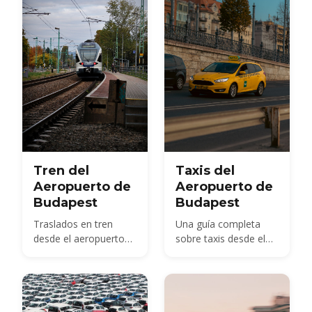
antelación.
under the new airport
surcharge.
Tren del
Taxis del
Aeropuerto de
Aeropuerto de
Budapest
Budapest
Traslados en tren
Una guía completa
desde el aeropuerto
sobre taxis desde el
internacional de
Aeropuerto de
Budapest
Budapest