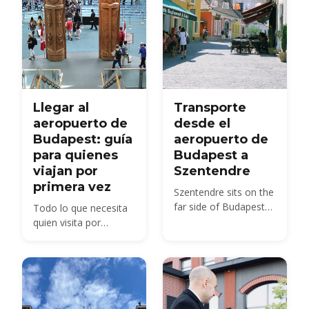
Llegar al
Transporte
aeropuerto de
desde el
Budapest: guía
aeropuerto de
para quienes
Budapest a
viajan por
Szentendre
primera vez
Szentendre sits on the
far side of Budapest
Todo lo que necesita
from BUD — about 40
quien visita por
km by road, not the 20
primera vez: la
km usually quoted.
distribución de la
Here is every route,
Terminal 2, el control
with 2026 fares.
de pasaportes, la
recogida de equipaje,