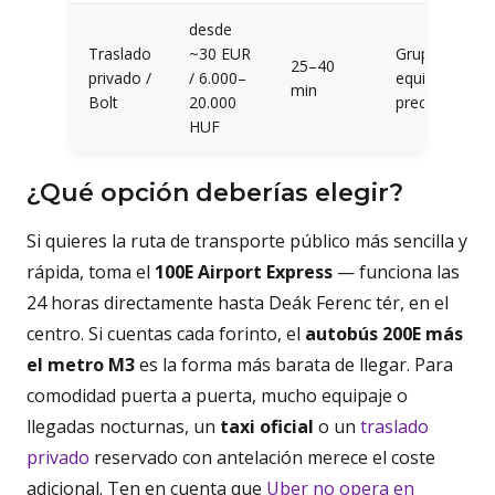
desde
Traslado
~30 EUR
Grupos,
25–40
privado /
/ 6.000–
equipaje,
min
Bolt
20.000
precio fijo
HUF
¿Qué opción deberías elegir?
Si quieres la ruta de transporte público más sencilla y
rápida, toma el
100E Airport Express
— funciona las
24 horas directamente hasta Deák Ferenc tér, en el
centro. Si cuentas cada forinto, el
autobús 200E más
el metro M3
es la forma más barata de llegar. Para
comodidad puerta a puerta, mucho equipaje o
llegadas nocturnas, un
taxi oficial
o un
traslado
privado
reservado con antelación merece el coste
adicional. Ten en cuenta que
Uber no opera en