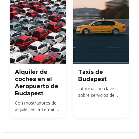
Alquiler de
Taxis de
coches en el
Budapest
Aeropuerto de
Información clave
Budapest
sobre servicios de
taxis en Budapest
Con mostradores de
alquiler en la Terminal
2, puede explorar
Hungría a su propio
ritmo — el Balaton, el
Recodo del Danubio,