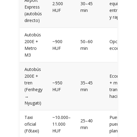
Airport
2.500
30–45
equilibrio
Express
HUF
min
entre precio
(autobús
y rapidez
directo)
Autobús
200E +
~900
50–60
Opción más
Metro
HUF
min
económica
M3
Autobús
200E +
Económico
tren
~950
35–45
+ menos
(Ferihegy
HUF
min
transbordos
→
hacia Pest
Nyugati)
Taxi
~10.000–
Puerta a
25–40
oficial
11.000
puerta, sin
min
(Főtaxi)
HUF
planificar