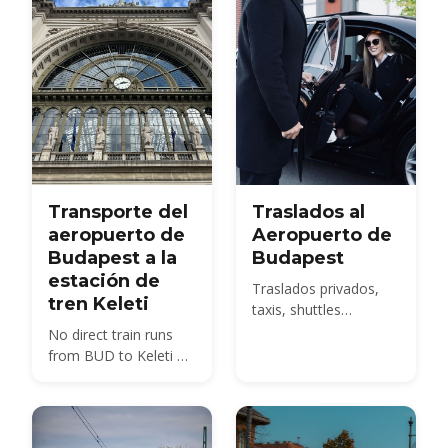
la aduana y cómo
llegar del BUD al
centro de la ciudad.
Transporte del
Traslados al
aeropuerto de
Aeropuerto de
Budapest a la
Budapest
estación de
Traslados privados,
tren Keleti
taxis, shuttles
compartidos y el
No direct train runs
autobús 100E desde
from BUD to Keleti —
BUD a la ciudad:
compare the 100E
compara los precios
plus metro M4, the
de 2026 y cómo
850 HUF budget route,
reservar con
and 2026 taxi fares