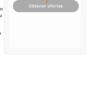
as
ja
a