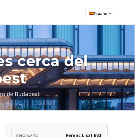
Español
s cerca del
pest
tro de Budapest
Aeropuerto
Ferenc Liszt Intl