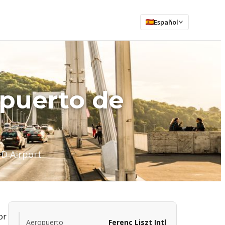
Español
opuerto de
UD Airport
or
Aeropuerto
Ferenc Liszt Intl