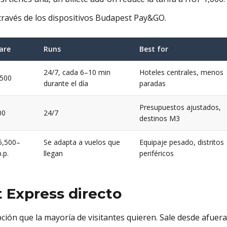
través de los dispositivos Budapest Pay&GO.
are
Runs
Best for
24/7, cada 6–10 min
Hoteles centrales, menos
,500
durante el día
paradas
Presupuestos ajustados,
00
24/7
destinos M3
5,500–
Se adapta a vuelos que
Equipaje pesado, distritos
.p.
llegan
periféricos
 Express directo
pción que la mayoría de visitantes quieren. Sale desde afuera