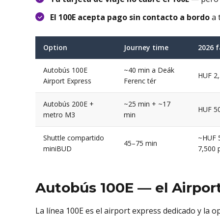
El 100E acepta pago sin contacto a bordo
a 
Option
Journey time
2026 f
Autobús 100E
~40 min a Deák
HUF 2
Airport Express
Ferenc tér
Autobús 200E +
~25 min + ~17
HUF 5
metro M3
min
Shuttle compartido
~HUF 
45–75 min
miniBUD
7,500 p
Autobús 100E — el Airport
La línea 100E es el airport express dedicado y la o