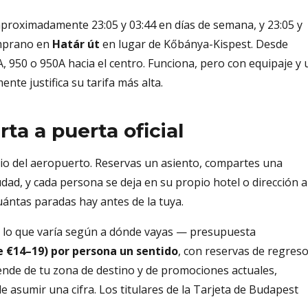
 aproximadamente 23:05 y 03:44 en días de semana, y 23:05 y
emprano en
Határ út
en lugar de Kőbánya-Kispest. Desde
 950 o 950A hacia el centro. Funciona, pero con equipaje y 
nte justifica su tarifa más alta.
ta a puerta oficial
pio del aeropuerto. Reservas un asiento, compartes una
udad, y cada persona se deja en su propio hotel o dirección a
ántas paradas hay antes de la tuya.
por lo que varía según a dónde vayas — presupuesta
e €14–19) por persona un sentido
, con reservas de regres
pende de tu zona de destino y de promociones actuales,
e asumir una cifra. Los titulares de la Tarjeta de Budapest