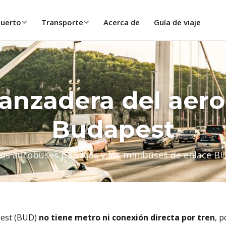
puerto
Transporte
Acerca de
Guía de viaje
anzadera del aer
Budapest
os autobuses públicos y los minibuses de enlace B
pest (BUD)
no tiene metro ni conexión directa por tren
, p