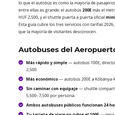
lo que el autobús es como la mayoría de pasajeros l
entre ellas es grande: el autobús
200E
más el metr
HUF 2,500, y el shuttle puerta a puerta oficial
min
Esta guía cubre los tres servicios con tarifas 2026
que la mayoría de visitantes desconocen.
Autobuses del Aeropuerto
Más rápido y simple
— autobús 100E, direct
2,500.
Más económico
— autobús 200E a Kőbánya-Kis
Sin caminar con equipaje
— shuttle compart
5,500–7,500 por persona.
Ambos autobuses públicos funcionan 24 hor
Tu tarjeta de viaje no cubre el 100E
— pero s