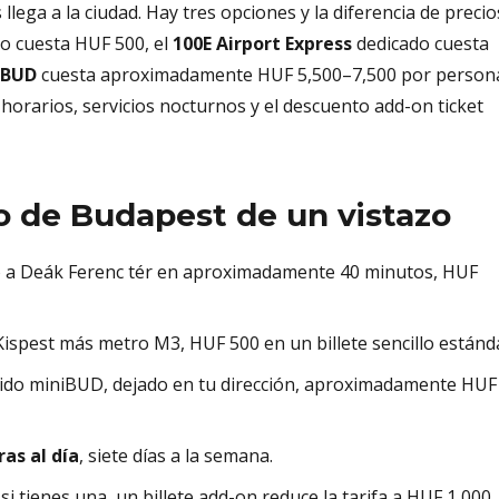
lega a la ciudad. Hay tres opciones y la diferencia de precio
o cuesta HUF 500, el
100E Airport Express
dedicado cuesta
iBUD
cuesta aproximadamente HUF 5,500–7,500 por person
, horarios, servicios nocturnos y el descuento add-on ticket
 de Budapest de un vistazo
o a Deák Ferenc tér en aproximadamente 40 minutos, HUF
pest más metro M3, HUF 500 en un billete sencillo estánd
ido miniBUD, dejado en tu dirección, aproximadamente HUF
as al día
, siete días a la semana.
i tienes una, un billete add-on reduce la tarifa a HUF 1,000.