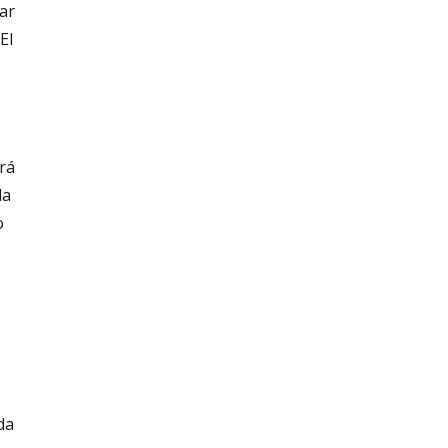
gar
El
rá
da
o
da