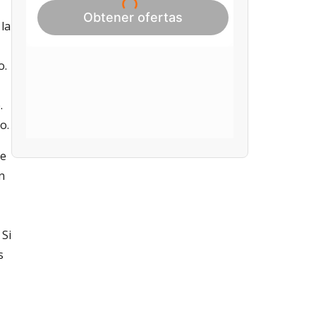
 la
o.
.
o.
de
n
 Si
s