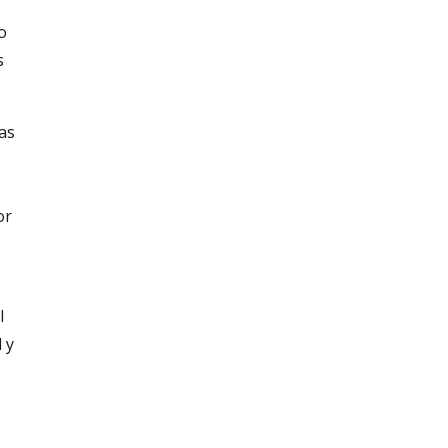
o
s
Las
or
l
 y