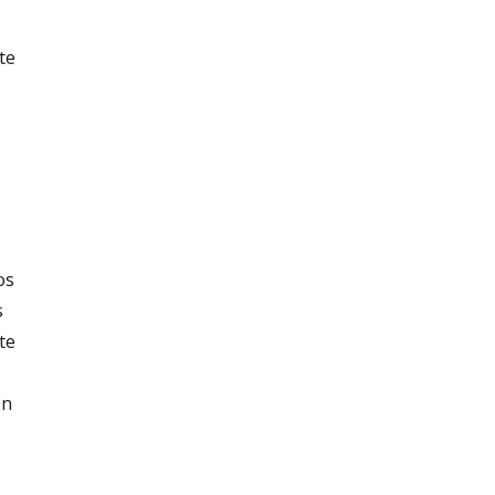
te
os
s
te
ón