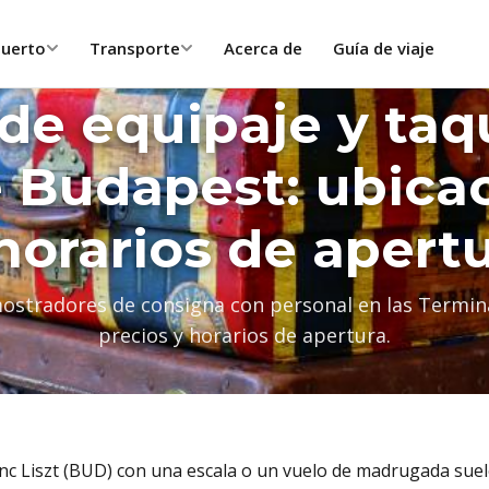
puerto
Transporte
Acerca de
Guía de viaje
e equipaje y taqu
 Budapest: ubicac
horarios de apert
ostradores de consigna con personal en las Terminal
precios y horarios de apertura.
nc Liszt (BUD) con una escala o un vuelo de madrugada sue