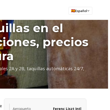
Español
illas en el
iones, precios
ura
es 2A y 2B, taquillas automáticas 24/7,
le
Aeropuerto
Ferenc Liszt Intl