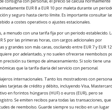
 de consigna con personal, el precio se calcula normalmente
proximadamente EUR 8 a EUR 10 por maleta durante un period
ción y seguro hasta cierto límite. Es importante consultar la
debido a costes operativos o ajustes estacionales.
s, a menudo con una tarifa fija por un periodo establecido. 
R 5 por las primeras horas, con cargos adicionales por
as y grandes son más caras, oscilando entre EUR 7 y EUR 12
quiere por adelantado, y no suelen ofrecerse reembolsos p
con precisión su tiempo de almacenamiento. Si solo tiene una
nómicas que la tarifa diaria del servicio con personal.
ajeros internacionales. Tanto los mostradores con persona
les tarjetas de crédito y débito, incluyendo Visa, Mastercard
ivo en forintos húngaros (HUF) o euros (EUR), pero se
gistro. Se emiten recibos para todas las transacciones, que
itudes de reembolso. Guarde siempre su recibo en un lugar