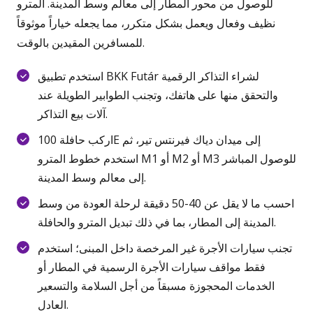
للوصول من محور المطار إلى معالم وسط المدينة. المترو
نظيف وفعال ويعمل بشكل متكرر، مما يجعله خياراً موثوقاً
للمسافرين المقيدين بالوقت.
استخدم تطبيق BKK Futár لشراء التذاكر الرقمية
والتحقق منها على هاتفك، وتجنب الطوابير الطويلة عند
آلات بيع التذاكر.
اركب حافلة 100E إلى ميدان دياك فيرنتس تير، ثم
استخدم خطوط المترو M1 أو M2 أو M3 للوصول المباشر
إلى معالم وسط المدينة.
احسب ما لا يقل عن 40-50 دقيقة لرحلة العودة من وسط
المدينة إلى المطار، بما في ذلك تبديل المترو والحافلة.
تجنب سيارات الأجرة غير المرخصة داخل المبنى؛ استخدم
فقط مواقف سيارات الأجرة الرسمية في المطار أو
الخدمات المحجوزة مسبقاً من أجل السلامة والتسعير
العادل.