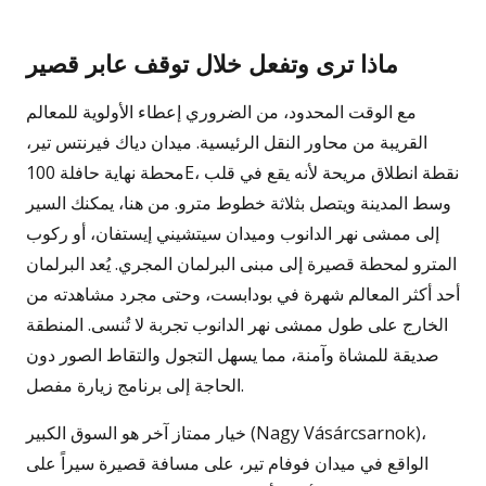
ماذا ترى وتفعل خلال توقف عابر قصير
مع الوقت المحدود، من الضروري إعطاء الأولوية للمعالم
القريبة من محاور النقل الرئيسية. ميدان دياك فيرنتس تير،
محطة نهاية حافلة 100E، نقطة انطلاق مريحة لأنه يقع في قلب
وسط المدينة ويتصل بثلاثة خطوط مترو. من هنا، يمكنك السير
إلى ممشى نهر الدانوب وميدان سيتشيني إيستفان، أو ركوب
المترو لمحطة قصيرة إلى مبنى البرلمان المجري. يُعد البرلمان
أحد أكثر المعالم شهرة في بودابست، وحتى مجرد مشاهدته من
الخارج على طول ممشى نهر الدانوب تجربة لا تُنسى. المنطقة
صديقة للمشاة وآمنة، مما يسهل التجول والتقاط الصور دون
الحاجة إلى برنامج زيارة مفصل.
خيار ممتاز آخر هو السوق الكبير (Nagy Vásárcsarnok)،
الواقع في ميدان فوفام تير، على مسافة قصيرة سيراً على