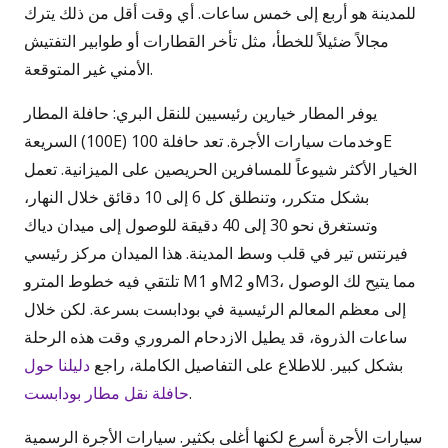
للمدينة هو أربع إلى خمس ساعات. أي وقت أقل من ذلك يترك
مجالاً ضئيلاً للخطأ، مثل تأخر القطارات أو طوابير التفتيش
الأمني غير المتوقعة.
يوفر المطار خيارين رئيسيين للنقل البري: حافلة المطار
السريعة (100E) وخدمات سيارات الأجرة. تعد حافلة 100E
الخيار الأكثر شيوعاً للمسافرين الحريصين على الميزانية. تعمل
بشكل متكرر، وتنطلق كل 6 إلى 10 دقائق خلال النهار،
وتستغرق نحو 30 إلى 40 دقيقة للوصول إلى ميدان دياك
فيرنتس تير في قلب وسط المدينة. هذا الميدان مركز رئيسي
تلتقي فيه خطوط المترو M1 وM2 وM3، مما يتيح لك الوصول
إلى معظم المعالم الرئيسية في بودابست بسرعة. لكن خلال
ساعات الذروة، قد يطيل الازدحام المروري وقت هذه الرحلة
بشكل كبير. للاطلاع على التفاصيل الكاملة، راجع
دليلنا حول
.
حافلة نقل مطار بودابست
سيارات الأجرة أسرع لكنها أغلى بكثير. سيارات الأجرة الرسمية