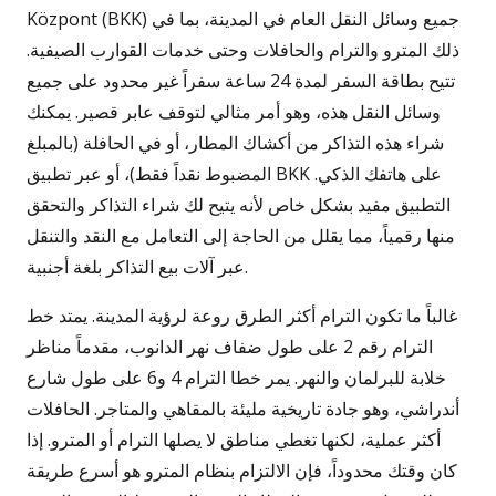
Központ (BKK) جميع وسائل النقل العام في المدينة، بما في
ذلك المترو والترام والحافلات وحتى خدمات القوارب الصيفية.
تتيح بطاقة السفر لمدة 24 ساعة سفراً غير محدود على جميع
وسائل النقل هذه، وهو أمر مثالي لتوقف عابر قصير. يمكنك
شراء هذه التذاكر من أكشاك المطار، أو في الحافلة (بالمبلغ
المضبوط نقداً فقط)، أو عبر تطبيق BKK على هاتفك الذكي.
التطبيق مفيد بشكل خاص لأنه يتيح لك شراء التذاكر والتحقق
منها رقمياً، مما يقلل من الحاجة إلى التعامل مع النقد والتنقل
عبر آلات بيع التذاكر بلغة أجنبية.
غالباً ما تكون الترام أكثر الطرق روعة لرؤية المدينة. يمتد خط
الترام رقم 2 على طول ضفاف نهر الدانوب، مقدماً مناظر
خلابة للبرلمان والنهر. يمر خطا الترام 4 و6 على طول شارع
أندراشي، وهو جادة تاريخية مليئة بالمقاهي والمتاجر. الحافلات
أكثر عملية، لكنها تغطي مناطق لا يصلها الترام أو المترو. إذا
كان وقتك محدوداً، فإن الالتزام بنظام المترو هو أسرع طريقة