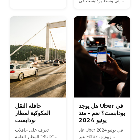
إلى وسط بودابست في
والفنادق القريبة، ونصائح
2026 — مقارنة بين
عملية للرحلات المبكرة أو
خيارات الحافلة والقطار
المتأخرة.
وسيارة الأجرة والنقل
الخاص، مع الأسعار
والأوقات.
هل يوجد Uber في
حافلة النقل
بودابست؟ نعم - منذ
المكوكية لمطار
يونيو 2024
بودابست
عاد Uber في يونيو 2024
تعرف على حافلات
عبر Főtaxi، ويوزع
المطار العامة "BUD"