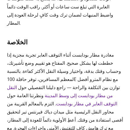
العابرة التي تبلغ ست ساعات أو أكثر. راقب الوقت دائماً
واضبط المنبهات لضمان ترك وقت كافٍ لرحلة العودة إلى
المطار.
الخلاصة
مغادرة مطار بودابست أثناء التوقف العابر تجربة مجزية إذا
خططت لها بشكل صحيح. المفتاح هو تقييم وضع تأشيرتك،
وحساب وقتك بدقة، واختيار وسيلة النقل الأكثر كفاءة. بالنسبة
لمعظم المسافرين، توفر حافلة 100E مع نظام المترو أفضل
توازن بين التكلفة والراحة — راجع دليلنا التفصيلي حول
النقل
من مطار بودابست إلى وسط المدينة
ونظرتنا العامة حول
التوقف العابر في مطار بودابست
. التزم بالمعالم القريبة من
محاور النقل الرئيسية مثل ميدان دياك فيرنتس تير لتحقيق
أقصى استفادة من وقتك. أعطِ الأولوية دائماً للعودة إلى المطار،
مع ترك هامش كافٍ للتفتيش الأمني وإجراءات الهجرة. مع