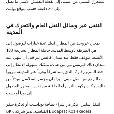
يستغرق المشي من المبنى إلى نقطة التفتيش الأمني ما يصل
إلى 20 دقيقة حسب موقع بوابتك.
التنقل عبر وسائل النقل العام والتحرك في
المدينة
بمجرد خروجك من المطار، لديك عدة خيارات للوصول إلى
وسط المدينة. حافلة المطار السريعة 100E هي الطريقة
الأبسط. تتوقف فقط عند ميدان كالفين تير قبل أن تنتهي عند
ميدان دياك فيرنتس تير. من هناك، يمكنك بسهولة الانتقال إلى
خط المترو رقم 2، الذي يمتد شرقاً وغرباً عبر المدينة، مروراً
بمعالم رئيسية مثل مبنى البرلمان وجسر السلاسل. وبدلاً من
ذلك، يمكنك ركوب الترام أو الحافلة من نفس المحور للوصول
إلى بودا أو بشت.
لتنقل سلس، فكر في شراء بطاقة بودابست أو تذكرة سفر
BKK القياسية. تدير شركة Budapest Közlekedési