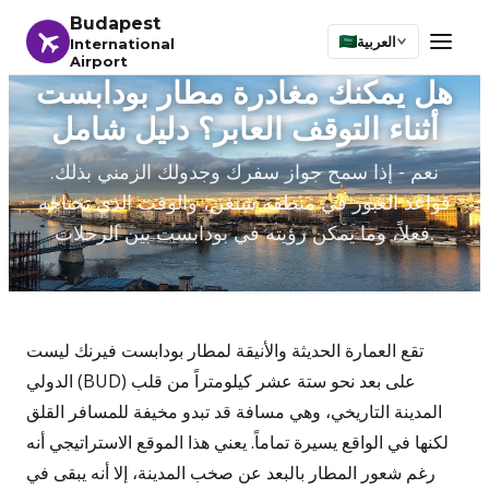
Budapest
العربية
International
Airport
هل يمكنك مغادرة مطار بودابست
أثناء التوقف العابر؟ دليل شامل
نعم - إذا سمح جواز سفرك وجدولك الزمني بذلك.
قواعد العبور في منطقة شنغن، والوقت الذي تحتاجه
فعلاً، وما يمكن رؤيته في بودابست بين الرحلات.
تقع العمارة الحديثة والأنيقة لمطار بودابست فيرنك ليست
الدولي (BUD) على بعد نحو ستة عشر كيلومتراً من قلب
المدينة التاريخي، وهي مسافة قد تبدو مخيفة للمسافر القلق
لكنها في الواقع يسيرة تماماً. يعني هذا الموقع الاستراتيجي أنه
رغم شعور المطار بالبعد عن صخب المدينة، إلا أنه يبقى في