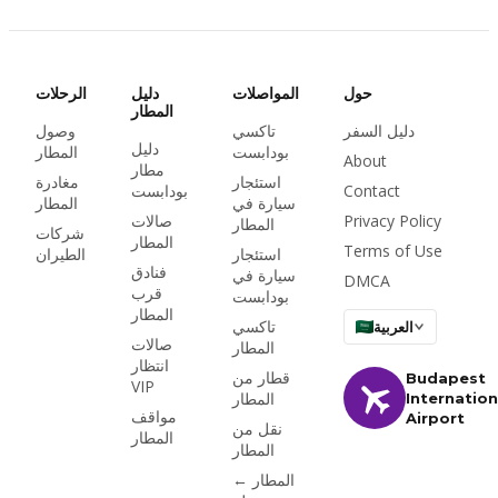
والصالات البلاتينية 2A و
2B وصالات Mastercard
و Tungsram وخدمة
bud:vip — مع أسعار
حول
المواصلات
دليل
الرحلات
دخول المشي للعموم
المطار
دليل السفر
تاكسي
وصول
2026 وساعات الفتح
دليل
بودابست
المطار
والوصول عبر Priority
About
مطار
Pass.
استئجار
مغادرة
Contact
بودابست
سيارة في
المطار
Privacy Policy
صالات
المطار
شركات
المطار
Terms of Use
استئجار
الطيران
فنادق
سيارة في
DMCA
قرب
بودابست
المطار
تاكسي
العربية
صالات
المطار
انتظار
قطار من
Budapest
VIP
المطار
Internation
مواقف
Airport
نقل من
المطار
المطار
المطار ←