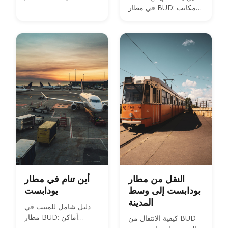
بودابست
في مطار BUD: مكاتب
إيداع أمتعة مأهولة
بالموظفين في الصالتين
2A و2B، خزائن آلية
تعمل على مدار الساعة،
بالإضافة إلى الأسعار
وساعات العمل.
النقل من مطار
أين تنام في مطار
بودابست إلى وسط
بودابست
المدينة
دليل شامل للمبيت في
مطار BUD: أماكن
كيفية الانتقال من BUD
الجلوس في الصالة،