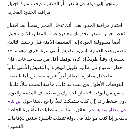
ومتجهاً إلى دولة في شنغن، أو العكس، فيجب عليك اجتياز
مراقبة الحدود المجرية.
اجتياز مراقبة الحدود يعني أنك تدخل المجر رسمياً. بعد اجتياز
فحص جواز السفر، يحق لك مغادرة صالة المطار، لكنك تتحمل
أيضاً مسؤولية العودة إلى المنطقة الآمنة قبل رحلتك التالية.
تتضمن هذه العملية المرور بتفتيش أمني مرة أخرى، وهو ما قد
يستغرق وقتاً طويلاً. إذا كان توقفك أقل من ست ساعات، فإن
خطر الوقوع في طابور طويل للهجرة أو التفتيش الأمني غالباً
ما يجعل مغادرة المطار أمراً غير مستحسن. أما بالنسبة
للتوقفات الأطول من ست ساعات، خاصة المبيت ليلاً، فلديك
متسع من الوقت لاجتياز الجمارك واستكشاف المدينة والعودة
دون ضغط زائد (إن كنت ستمكث ليلاً، راجع دليلنا حول
أين تنام
في مطار بودابست
). تحقق دائماً من متطلبات التأشيرة الخاصة
بالمجر إذا كنت مواطناً في دولة تتطلب تأشيرة شنغن للإقامات
القصيرة.