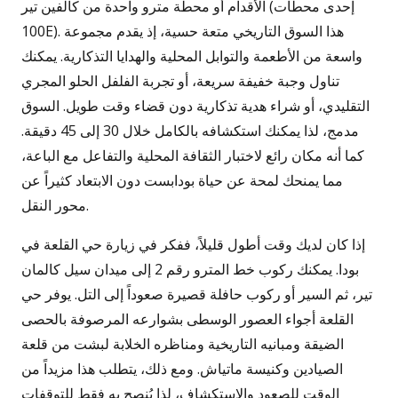
الأقدام أو محطة مترو واحدة من كالفين تير (إحدى محطات
100E). هذا السوق التاريخي متعة حسية، إذ يقدم مجموعة
واسعة من الأطعمة والتوابل المحلية والهدايا التذكارية. يمكنك
تناول وجبة خفيفة سريعة، أو تجربة الفلفل الحلو المجري
التقليدي، أو شراء هدية تذكارية دون قضاء وقت طويل. السوق
مدمج، لذا يمكنك استكشافه بالكامل خلال 30 إلى 45 دقيقة.
كما أنه مكان رائع لاختبار الثقافة المحلية والتفاعل مع الباعة،
مما يمنحك لمحة عن حياة بودابست دون الابتعاد كثيراً عن
محور النقل.
إذا كان لديك وقت أطول قليلاً، ففكر في زيارة حي القلعة في
بودا. يمكنك ركوب خط المترو رقم 2 إلى ميدان سيل كالمان
تير، ثم السير أو ركوب حافلة قصيرة صعوداً إلى التل. يوفر حي
القلعة أجواء العصور الوسطى بشوارعه المرصوفة بالحصى
الضيقة ومبانيه التاريخية ومناظره الخلابة لبشت من قلعة
الصيادين وكنيسة ماتياش. ومع ذلك، يتطلب هذا مزيداً من
الوقت للصعود والاستكشاف، لذا يُنصح به فقط للتوقفات