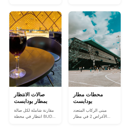
سيارات الأجرة المرخصة
وعربات النقل الصغيرة
بسعر العداد المنظم من
"miniBUD"
قبل المدينة. إليك ما يعنيه
ذلك بالنسبة للأسعار
والمطار وBolt.
محطات مطار
صالات الانتظار
بودابست
بمطار بودابست
مبنى الركاب المتعدد
مقارنة شاملة لكل صالة
الأغراض 2 في مطار
انتظار في محطة BUD
بودابست الدولي
الثانية — SkyCourt و
Plaza Premium