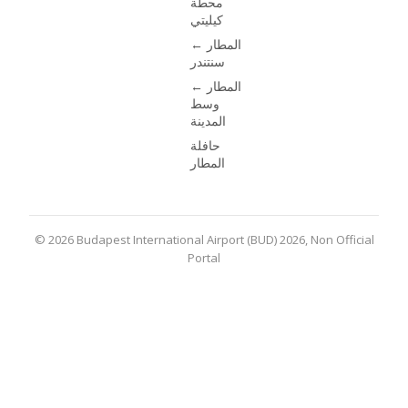
محطة
كيليتي
المطار ←
سنتندر
المطار ←
وسط
المدينة
حافلة
المطار
© 2026 Budapest International Airport (BUD) 2026, Non Official
Portal