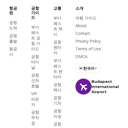
Tungsram 라운지,
bud:vip 서비스 — 2026
항공
공항
교통
소개
년 현황 입장료, 운영 시
편
가이
드
부다
여행 가이드
간, Priority Pass 이용
공항
페스
가능 여부를 정리했습니
About
부다
도착
트 택
다.
페스
Contact
시
공항
트 공
출발
Privacy Policy
공항
항 가
렌터
항공
이드
Terms of Use
카
사
공항
DMCA
부다
터미
페스
널
한국어
트 렌
공항
터카
근처
Budapest
공항
호텔
International
택시
Airport
VIP
공항
라운
기차
지
공항
공항
이송
주차
장
공항