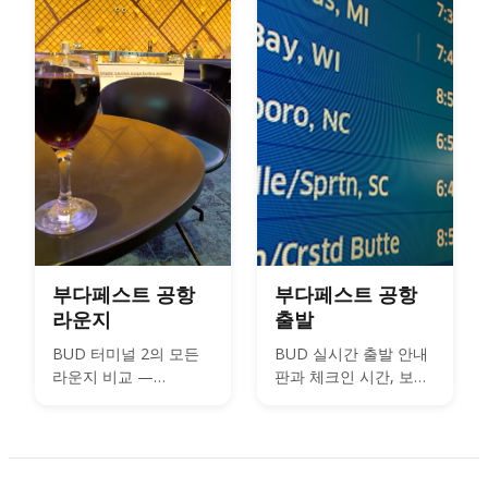
위탁 서비스 — 부다페
스트 공항(BUD)에서 짐
을 처리하는 모든 방법.
부다페스트 공항
부다페스트 공항
라운지
출발
BUD 터미널 2의 모든
BUD 실시간 출발 안내
라운지 비교 —
판과 체크인 시간, 보안
SkyCourt, Plaza
검색, 터미널 및 얼마나
Premium, 2A 및 2B
일찍 도착해야 하는지에
Platinum 라운지,
대한 정보.
Mastercard 및