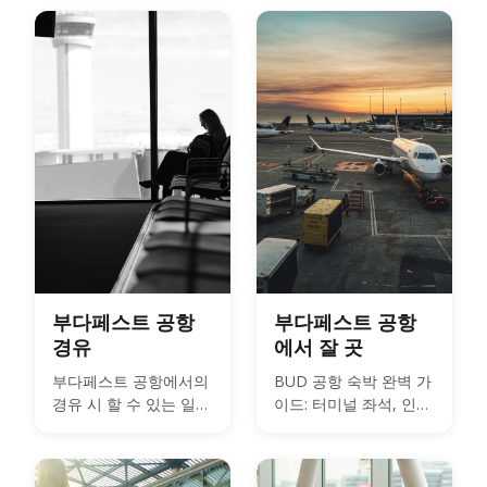
요한 시간, 그리고 환승
사이 부다페스트에서 볼
수 있는 것들을 안내합
니다.
부다페스트 공항
부다페스트 공항
경유
에서 잘 곳
부다페스트 공항에서의
BUD 공항 숙박 완벽 가
경유 시 할 수 있는 일과
이드: 터미널 좌석, 인근
유용한 팁
호텔, 이른 아침이나 늦
은 밤 항공편을 위한 실
용적인 팁.