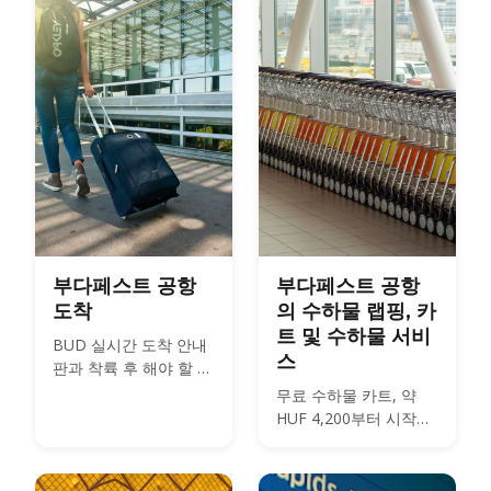
부다페스트 공항
부다페스트 공항
도착
의 수하물 랩핑, 카
트 및 수하물 서비
BUD 실시간 도착 안내
스
판과 착륙 후 해야 할 일
— 여권 심사, 수하물,
무료 수하물 카트, 약
세관 및 시내 교통편.
HUF 4,200부터 시작하
는 BagWrap 랩핑, 대형
수하물 규정, 그리고
Kálvin tér 시내 수하물