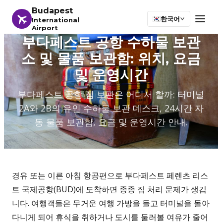
Budapest
한국어
International
Airport
부다페스트 공항 수하물 보관
소 및 물품 보관함: 위치, 요금
및 운영시간
부다페스트 공항 짐 보관은 어디서 할까: 터미널
2A와 2B의 유인 수하물 보관 데스크, 24시간 자
동 물품 보관함, 요금 및 운영시간 안내.
경유 또는 이른 아침 항공편으로 부다페스트 페렌츠 리스
트 국제공항(BUD)에 도착하면 종종 짐 처리 문제가 생깁
니다. 여행객들은 무거운 여행 가방을 들고 터미널을 돌아
다니게 되어 휴식을 취하거나 도시를 둘러볼 여유가 줄어